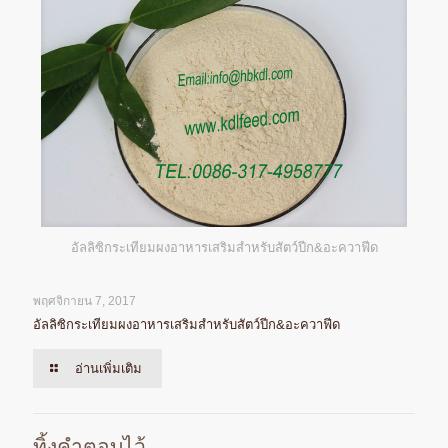
อัลลิซิกระเทียมผงอาหารเสริมสำหรับสัตว์ปีก&อะควาฟีด
พฤศจิกายน 7, 2017
อัลลิซิกระเทียมผงอาหารเสริมสำหรับสัตว์ปีก&อะควาฟีด
อ่านเพิ่มเติม
ทิ้งคำตอบไว้