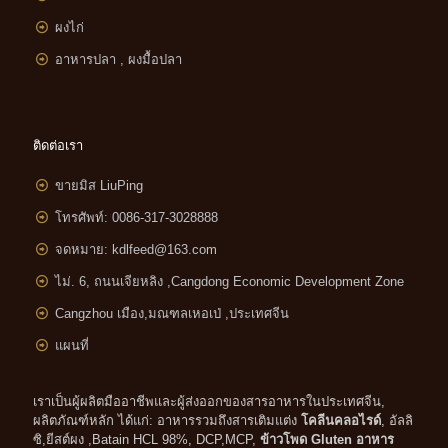
ผงไก่
อาหารปลา , ผงมื้อปลา
ติดต่อเรา
ขายมิส LiuPing
โทรศัพท์: 0086-317-3028888
จดหมาย:
kdlfeed@163.com
ไม่. 6, ถนนเจียหลิง ,
Cangdong Economic Development Zone
Cangzhou เมือง,มณฑลเหอเป่ ,ประเทศจีน
แผนที่
เราเป็นผู้ผลิตมืออาชีพและผู้ส่งออกของสารอาหารในประเทศจีน,
ผลิตภัณฑ์หลัก ได้แก่: อาหารรวมถึงสารเติมแต่ง
โคลีนคลอไรด์
, อัลลิ
ซิ,ยีสต์ผง ,Batain HCL 98%, DCP,MCP,
ข้าวโพด Gluten อาหาร