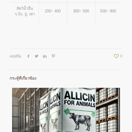
สัตว์น้ำอื่น
200~ 400
300~ 500
500~ 800
ๆ:กุ้ง, ปู, เต่า
แบ่งปัน
0
กระทู้ที่เกี่ยวข้อง