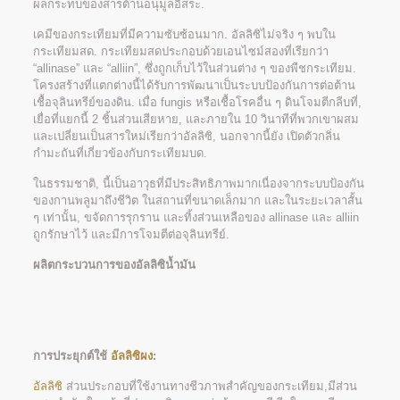
ผลกระทบของสารต้านอนุมูลอิสระ.
เคมีของกระเทียมที่มีความซับซ้อนมาก. อัลลิซิไม่จริง ๆ พบใน
กระเทียมสด. กระเทียมสดประกอบด้วยเอนไซม์สองที่เรียกว่า
“allinase” และ “alliin”, ซึ่งถูกเก็บไว้ในส่วนต่าง ๆ ของพืชกระเทียม.
โครงสร้างที่แตกต่างนี้ได้รับการพัฒนาเป็นระบบป้องกันการต่อต้าน
เชื้อจุลินทรีย์ของดิน. เมื่อ fungis หรือเชื้อโรคอื่น ๆ ดินโจมตีกลีบที่,
เยื่อที่แยกนี้ 2 ชิ้นส่วนเสียหาย, และภายใน 10 วินาทีที่พวกเขาผสม
และเปลี่ยนเป็นสารใหม่เรียกว่าอัลลิซิ, นอกจากนี้ยัง เปิดตัวกลิ่น
กำมะถันที่เกี่ยวข้องกับกระเทียมบด.
ในธรรมชาติ, นี้เป็นอาวุธที่มีประสิทธิภาพมากเนื่องจากระบบป้องกัน
ของกานพลูมาถึงชีวิต ในสถานที่ขนาดเล็กมาก และในระยะเวลาสั้น
ๆ เท่านั้น, ขจัดการรุกราน และทิ้งส่วนเหลือของ allinase และ alliin
ถูกรักษาไว้ และมีการโจมตีต่อจุลินทรีย์.
ผลิตกระบวนการของอัลลิซิน้ำมัน
การประยุกต์ใช้
อัลลิซิผง
:
อัลลิซิ
ส่วนประกอบที่ใช้งานทางชีวภาพสำคัญของกระเทียม,มีส่วน