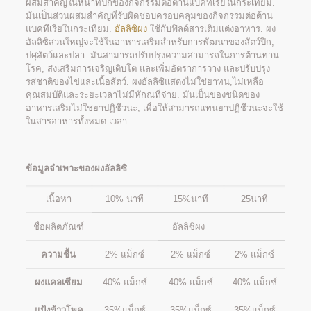
ผสมสำคัญในหน้าที่ปกของกิจกรรมต่อต้านแบคทีเรียในกระเทียม.
มันเป็นส่วนผสมสำคัญที่รับผิดชอบครอบคลุมของกิจกรรมต่อต้าน
แบคทีเรียในกระเทียม.
อัลลิซิผง
ใช้กับฟิลด์สารเติมแต่งอาหาร. ผง
อัลลิซิส่วนใหญ่จะใช้ในอาหารเสริมสำหรับการพัฒนาของสัตว์ปีก,
ปศุสัตว์และปลา. มันสามารถปรับปรุงความสามารถในการต้านทาน
โรค, ส่งเสริมการเจริญเติบโต และเพิ่มอัตราการวาง และปรับปรุง
รสชาติของไข่และเนื้อสัตว์. ผงอัลลิซิแสดงไม่ใช่ยาทน,ไม่เหลือ
คุณสมบัติและระยะเวลาไม่มีหักณที่จ่าย. มันเป็นของชนิดของ
อาหารเสริมไม่ใช่ยาปฏิชีวนะ, เพื่อให้สามารถแทนยาปฏิชีวนะจะใช้
ในสารอาหารทั้งหมด เวลา.
ข้อมูลจำเพาะของผงอัลลิซิ
เนื้อหา
10% นาที
15%นาที
25นาที
ชื่อผลิตภัณฑ์
อัลลิซิผง
ความชื้น
2% แม็กซ์
2% แม็กซ์
2% แม็กซ์
ผงแคลเซียม
40% แม็กซ์
40% แม็กซ์
40% แม็กซ์
แป้งข้าวโพด
35%แม็กซ์
35%แม็กซ์
35%แม็กซ์