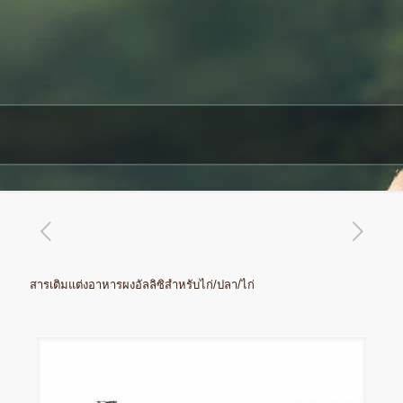
สารเติมแต่งอาหารผงอัลลิซิสำหรับไก่/ปลา/ไก่