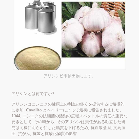
アリシン粉末抽出物します。
アリシンとは何ですか?
アリシンはニンニクの健康上の利点の多くを提供するに積極的
に参加. Cavallito とベイリーによって最初に報告されました。
1944, ニンニクの抗細菌の活動の広域スペクトルの責任の重要な
要素として. その時から, そのアリシンは責任がある独立した研
究は同様に明らかにした脂質を下げるため, 抗血液凝固, 抗高血
圧, 抗がん, 抗菌と抗酸化物質の影響.