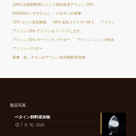
100% 自然飼料用ニンニク抽出粉末アリシン 25%
60%/65%トウモロコシ ・ グルテンの食事
75% コリン塩化物液
98% 塩化コリン 67-48-1
アリシン
アリシン 25% アリシンをフィードします。
アリシン 25% ガーリック パウダー
アリシン ニンニク粉末
アリシン パウダー
家禽、魚、チキンのアリシン粉末飼料添加物
製品写真
ベタイン飼料添加物
7 月 30, 2026