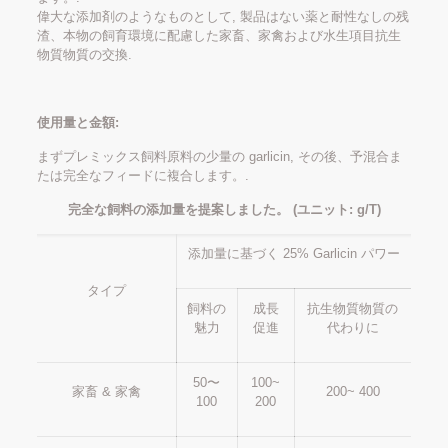
偉大な添加剤のようなものとして, 製品はない薬と耐性なしの残
渣、本物の飼育環境に配慮した家畜、家禽および水生項目抗生
物質物質の交換.
使用量と金額:
まずプレミックス飼料原料の少量の garlicin, その後、予混合ま
たは完全なフィードに複合します。.
完全な飼料の添加量を提案しました。 (ユニット: g/T)
添加量に基づく 25% Garlicin パワー
タイプ
飼料の
成長
抗生物質物質の
魅力
促進
代わりに
50〜
100~
家畜 & 家禽
200~ 400
100
200