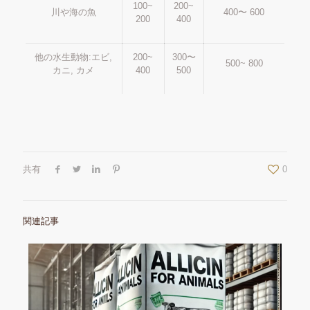
100~
200~
川や海の魚
400〜 600
200
400
他の水生動物:エビ,
200~
300〜
500~ 800
カニ, カメ
400
500
共有
0
関連記事