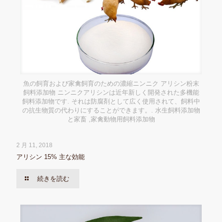
魚の飼育および家禽飼育のための濃縮ニンニク アリシン粉末
飼料添加物 ニンニクアリシンは近年新しく開発された多機能
飼料添加物です. それは防腐剤として広く使用されて、飼料中
の抗生物質の代わりにすることができます。. 水生飼料添加物
と家畜 ,家禽動物用飼料添加物
2 月 11, 2018
アリシン 15% 主な効能
続きを読む