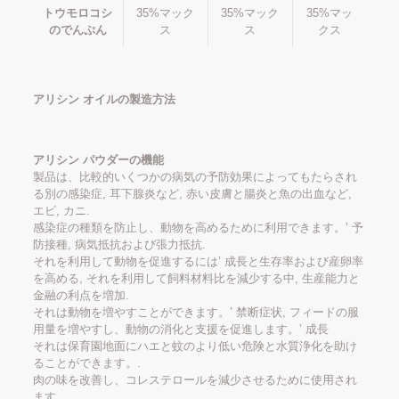
トウモロコシ
35%マック
35%マック
35%マッ
のでんぷん
ス
ス
クス
アリシン オイルの製造方法
アリシン パウダーの機能
製品は、比較的いくつかの病気の予防効果によってもたらされ
る別の感染症, 耳下腺炎など, 赤い皮膚と腸炎と魚の出血など,
エビ, カニ.
感染症の種類を防止し、動物を高めるために利用できます。’ 予
防接種, 病気抵抗および張力抵抗.
それを利用して動物を促進するには’ 成長と生存率および産卵率
を高める, それを利用して飼料材料比を減少する中, 生産能力と
金融の利点を増加.
それは動物を増やすことができます。’ 禁断症状, フィードの服
用量を増やすし、動物の消化と支援を促進します。’ 成長
それは保育園地面にハエと蚊のより低い危険と水質浄化を助け
ることができます。.
肉の味を改善し、コレステロールを減少させるために使用され
ます。.