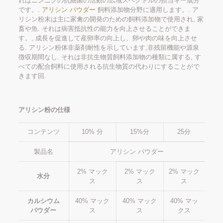
れはニンニクの抗細菌の活動の広域スペクトルの担当キー成分
です。.
アリシン パウダー
飼料添加物分野に適用します。. ア
リシン粉末は主に家禽の開発のための飼料添加物で使用され, 家
畜や魚. それは病害抵抗性の能力を向上させることができま
す。, 成長を促進して産卵率の向上し、卵や肉の味を向上させ
る. アリシン粉体非薬剤耐性を示しています,非残留機能や源泉
徴収期間なし. それは非抗生物質飼料添加物の種類に属する, す
べての配合飼料に使用される抗生物質の代わりにすることがで
きます回.
アリシン粉の仕様
コンテンツ
10% 分
15%分
25分
製品名
アリシン パウダー
2% マック
2% マック
2% マック
水分
ス
ス
ス
カルシウム
40% マック
40% マック
40% マッ
パウダー
ス
ス
クス