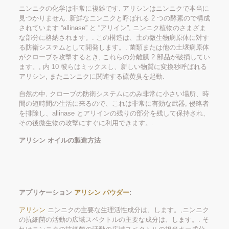
ニンニクの化学は非常に複雑です. アリシンはニンニクで本当に
見つかりません. 新鮮なニンニクと呼ばれる 2 つの酵素ので構成
されています “allinase” と “アリイン”, ニンニク植物のさまざま
な部分に格納されます。. この構造は、土の微生物病原体に対す
る防衛システムとして開発します。. 菌類または他の土壌病原体
がクローブを攻撃するとき, これらの分離膜 2 部品が破損してい
ます。, 内 10 彼らはミックスし、新しい物質に変換秒呼ばれる
アリシン, またニンニクに関連する硫黄臭を起動.
自然の中, クローブの防衛システムにのみ非常に小さい場所、時
間の短時間の生活に来るので、これは非常に有効な武器, 侵略者
を排除し、allinase とアリインの残りの部分を残して保持され、
その後微生物の攻撃にすぐに利用できます。.
アリシン オイルの製造方法
アプリケーション
アリシン パウダー
:
アリシン
ニンニクの主要な生理活性成分は、します。,ニンニク
の抗細菌の活動の広域スペクトルの主要な成分は、します。. そ