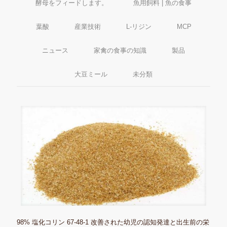
酵母をフィードします。
魚用飼料 | 魚の食事
葉酸
産業技術
L-リジン
MCP
ニュース
家禽の食事の知識
製品
大豆ミール
未分類
98% 塩化コリン 67-48-1 改善された幼児の認知発達と出生前の栄