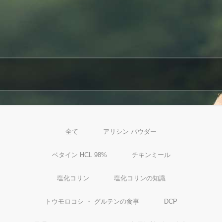
全て
アリシン パウダー
ベタイン HCL 98%
チキンミール
塩化コリン
塩化コリンの知識
トウモロコシ ・ グルテンの食事
DCP