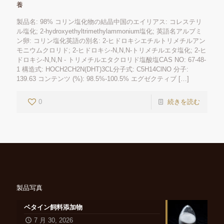
養
製品名: 98% コリン塩化物の結晶中国のエイリアス: コレステリ
ル塩化; 2-hydroxyethyltrimethylammonium塩化; 英語名アルブミ
ン卵: コリン塩化英語の別名: 2-ヒドロキシエチルトリメチルアン
モニウムクロリド; 2-ヒドロキシ-N,N,N-トリメチルエタ塩化; 2-ヒ
ドロキシ-N,N,N - トリメチルエタクロリド塩酸塩CAS NO: 67-48-
1 構造式: HOCH2CH2N(DHT)3CL分子式: C5H14ClNO 分子:
139.63 コンテンツ (%): 98.5%-100.5% エグゼクティブ
[…]
0
続きを読む
製品写真
ベタイン飼料添加物
7 月 30, 2026