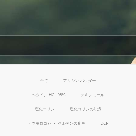
全て
アリシン パウダー
ベタイン HCL 98%
チキンミール
塩化コリン
塩化コリンの知識
トウモロコシ ・ グルテンの食事
DCP