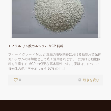
モノラル リン酸カルシウム MCP 飼料
フィード グレード Mcp が直腸の吸収栄養における動物用蛍光体
カルシウムの添加物として広く適用されます。. における動物飼
料を生産する MCP の必要な高水溶性です。, 実験は、について
蛍光体の使用率を示します 98% の
[…]
0
続きを読む