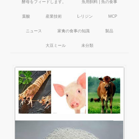
酵母をフィードします。
魚用飼料 | 魚の食事
葉酸
産業技術
L-リジン
MCP
ニュース
家禽の食事の知識
製品
大豆ミール
未分類