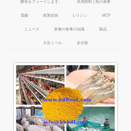
酵母をフィードします。
魚用飼料 | 魚の食事
葉酸
産業技術
L-リジン
MCP
ニュース
家禽の食事の知識
製品
大豆ミール
未分類