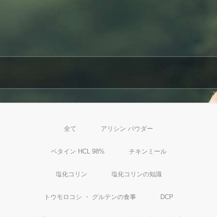
全て
アリシン パウダー
ベタイン HCL 98%
チキンミール
塩化コリン
塩化コリンの知識
トウモロコシ ・ グルテンの食事
DCP