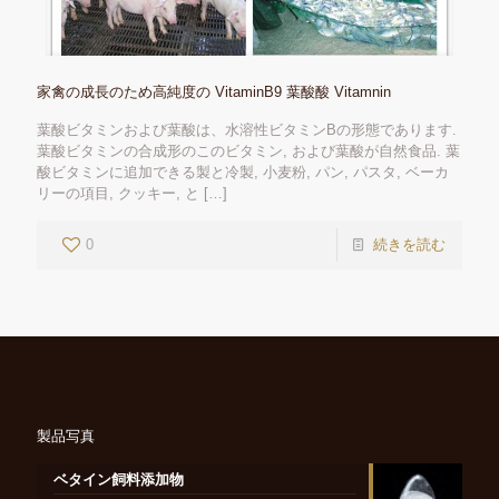
家禽の成長のため高純度の VitaminB9 葉酸酸 Vitamnin
葉酸ビタミンおよび葉酸は、水溶性ビタミンBの形態であります.
葉酸ビタミンの合成形のこのビタミン, および葉酸が自然食品. 葉
酸ビタミンに追加できる製と冷製, 小麦粉, パン, パスタ, ベーカ
リーの項目, クッキー, と
[…]
0
続きを読む
製品写真
ベタイン飼料添加物