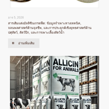
อาจ 5, 2026
สารเติมแต่งอัลลิซินเกรดฟีด: ข้อมูลจำเพาะทางเทคนิค,
จลนพลศาสตร์ต้านจุลชีพ, และการประยุกต์เชิงยุทธศาสตร์ด้าน
ปศุสัตว์, สัตว์ปีก, และการเพาะเลี้ยงสัตว์น้ำ
อ่านเพิ่มเติม