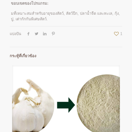
ขอบเขตของโปรแกรม:
มที่เหมาะสมสำหรับอายุของสัตว์, สัตว์ปีก, ปลาน้ำจืด และทะเล, กุ้ง,
ปู, เต่ากักกันพิเศษสัตว์.
แบ่งปัน
1
กระทู้ที่เกี่ยวข้อง