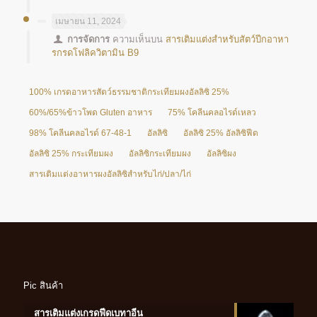
เมษายน 11, 2024
การจัดการ
ความเห็นบน
สารเติมแต่งสำหรับสัตว์ปีกอาหา
รกรดโฟลิควิตามิน B9
100% เกรดอาหารสัตว์ธรรมชาติกระเทียมผงอัลลิซิ 25%
60%/65%ข้าวโพด Gluten อาหาร
75% โคลีนคลอไรด์เหลว
98% โคลีนคลอไรด์ 67-48-1
อัลลิซิ
อัลลิซิ 25% อัลลิซิฟีด
อัลลิซิ 25% กระเทียมผง
อัลลิซิกระเทียมผง
อัลลิซิผง
สารเติมแต่งอาหารผงอัลลิซิสำหรับไก่/ปลา/ไก่
Pic สินค้า
สารเติมแต่งเกรดฟีดเบทาอีน