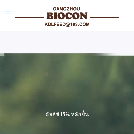
อัลลิซิ 15% หลักชิ้น