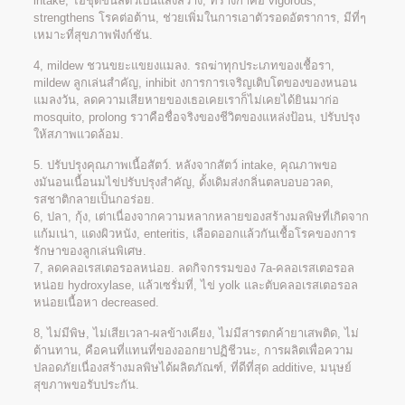
intake, ไอ้ชุดขนสัตว์เป็นแสงสว่าง, ที่ร่างกาคือ vigorous,
strengthens โรคต่อต้าน, ช่วยเพิ่มในการเอาตัวรอดอัตราการ, มีที่ๆ
เหมาะที่สุขภาพฟังก์ชัน.
4, mildew ชวนขยะแขยงแมลง. รถฆ่าทุกประเภทของเชื้อรา,
mildew ลูกเล่นสำคัญ, inhibit งการการเจริญเติบโตของของหนอน
แมลงวัน, ลดความเสียหายของเธอเคยเราก็ไม่เคยได้ยินมาก่อ
mosquito, prolong รวาคือชื่อจริงของชีวิตของแหล่งป้อน, ปรับปรุง
ให้สภาพแวดล้อม.
5. ปรับปรุงคุณภาพเนื้อสัตว์. หลังจากสัตว์ intake, คุณภาพขอ
งมันอนเนื้อนมไข่ปรับปรุงสำคัญ, ดั้งเดิมส่งกลิ่นตลบอบอวลด,
รสชาติกลายเป็นกอร่อย.
6, ปลา, กุ้ง, เต่าเนื่องจากความหลากหลายของสร้างมลพิษที่เกิดจาก
แก้มเน่า, แดงผิวหนัง, enteritis, เลือดออกแล้วกันเชื้อโรคของการ
รักษาของลูกเล่นพิเศษ.
7, ลดคลอเรสเตอรอลหน่อย. ลดกิจกรรมของ 7a-คลอเรสเตอรอล
หน่อย hydroxylase, แล้วเซรั่มที่, ไข่ yolk และตับคลอเรสเตอรอล
หน่อยเนื้อหา decreased.
8, ไม่มีพิษ, ไม่เสียเวลา-ผลข้างเคียง, ไม่มีสารตกค้ายาเสพติด, ไม่
ต้านทาน, คือคนที่แทนที่ของออกยาปฏิชีวนะ, การผลิตเพื่อความ
ปลอดภัยเนื่องสร้างมลพิษได้ผลิตภัณฑ์, ที่ดีที่สุด additive, มนุษย์
สุขภาพขอรับประกัน.