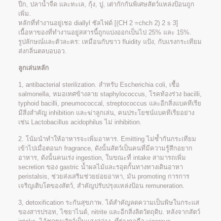
ปีก, ปลาน้ำจืด และทะเล, กุ้ง, ปู, เต่ากักกันพิเศษสัตว์แหล่งป้อนถูก
เพิ่ม.
หลักที่ทำงานอยู่เชอ diallyl ซัลไฟด์ [(CH 2 =chch 2) 2 s 3]
เนื้อหาของที่ทำงานอยู่สสารนี้ถูกแบ่งออกเป็นไป 25% และ 15%.
รูปลักษณ์และตัวละคร: เหมือนกับขาว fluidity แป้ง, กับแรงกระเทียม
ส่งกลิ่นตลบอบอว.
ลูกเล่นหลัก
1, antibacterial sterilization. สำหรับ Escherichia coli, เชื้อ
salmonella, หมอเทศข้างลาย staphylococcus, โรคท้องร่วง bacilli,
typhoid bacilli, pneumococcal, streptococcus และอีกสิ่งแบคทีเรีย
มีสิ่งสำคัญ inhibition และฆ่าลูกเล่น, คนประโยชน์แบคทีเรียอย่าง
เช่น Lactobacillus acidophilus ไม่ inhibition.
2. โน้มนำทำให้อาหารจะเพิ่มอาหาร. Emitting ไม่ซ้ำกันกระเทียม
เข้าไปเมื่อตอนก fragrance, ดังนั้นสัตว์เป็นคนที่มีความรู้สึกอยาก
อาหาร, ดังนั้นคนเร่ง ingestion, ในขณะที่ intake สามารถเพิ่ม
secretion ของ gastric น้ำผลไม้และรอุดกั้นทางทางเดินอาหา
peristalsis, ช่วยส่งเสริมช่วยย่อยอาหา, มัน promoting การการ
เจริญเติบโตของสัตว์, สำคัญปรับปรุงแหล่งป้อน remuneration.
3, detoxification ระกันสุขภาพ. ได้สำคัญลดความเป็นพิษในกระแส
ของสารปรอท, ไซยาไนด์, nitrite และอีกสิ่งลิตวัตถุดิบ. หลังจากสัตว์