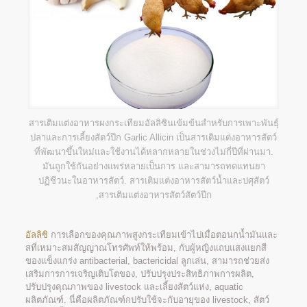
สารเติมแต่งอาหารผงกระเทียมอัลลิซินเข้มข้นสำหรับการเพาะพันธุ์
ปลาและการเลี้ยงสัตว์ปีก Garlic Allicin เป็นสารเติมแต่งอาหารสัตว์
ที่พัฒนาขึ้นใหม่และใช้งานได้หลากหลายในช่วงไม่กี่ปีที่ผ่านมา.
มันถูกใช้กันอย่างแพร่หลายเป็นการ และสามารถทดแทนยา
ปฏิชีวนะในอาหารสัตว์. สารเติมแต่งอาหารสัตว์น้ำและปศุสัตว์
,สารเติมแต่งอาหารสัตว์สัตว์ปีก
อัลลิซิ
การเลือกของคุณภาพสูงกระเทียมเข้าไปเมื่อตอนกน้ำมันและ
สที่เหมาะสมสัญญาณโทรศัพท์ให้พร้อม, กับผู้หญิงแถบแสงแยกสี
ของแข็งแกร่ง antibacterial, bactericidal ลูกเล่น, สามารถช่วยส่ง
เสริมการการเจริญเติบโตของ, ปรับปรุงประสิทธิภาพการผลิต,
ปรับปรุงคุณภาพของ livestock และเลี้ยงสัตว์แห่ง, aquatic
ผลิตภัณฑ์. นี่คือผลิตภัณฑ์กปรับใช้จะกับอายุของ livestock, สัตว์