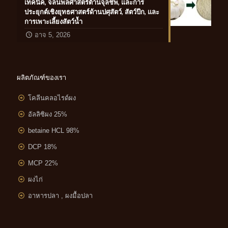
เทคนิค, จลนพลศาสตร์ต้านจุลชีพ, และการ
ประยุกต์เชิงยุทธศาสตร์ด้านปศุสัตว์, สัตว์ปีก, และ
การเพาะเลี้ยงสัตว์น้ำ
อาจ 5, 2026
ผลิตภัณฑ์ของเรา
โคลีนคลอไรด์ผง
อัลลิซิผง 25%
betaine HCL 98%
DCP 18%
MCP 22%
ผงไก่
อาหารปลา , ผงมื้อปลา