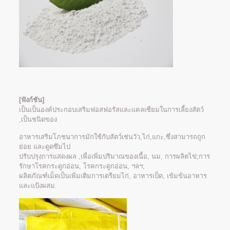
[
ฟังก์ชัน
]
เป็นเป็นองค์ประกอบเสริมฟอสฟอรัสและแคลเซียมในการเลี้ยงสัตว์
,เป็นชนิดของ
อาหารเสริมโภชนาการมักใช้กับสัตว์เช่นวัว,ไก่,แกะ,ซึ่งสามารถถูก
ย่อย และดูดซึมไป
ปรับปรุงการแสดงผล ,เพื่อเพิ่มปริมาณของเนื้อ, นม, การผลิตไข่;การ
รักษาโรคกระดูกอ่อน, โรคกระดูกอ่อน, ฯลฯ;
ผลิตภัณฑ์เม็ดเป็นเพิ่มเติมการเตรียมไก่, อาหารเป็ด, เข้มข้นอาหาร
และแป้งผสม.