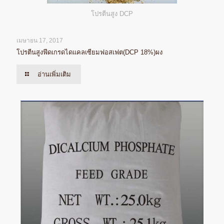
โปรตีนสูง DCP
เมษายน 17, 2017
โปรตีนสูงฟีดเกรดไดแคลเซียมฟอสเฟต(DCP 18%)ผง
อ่านเพิ่มเติม