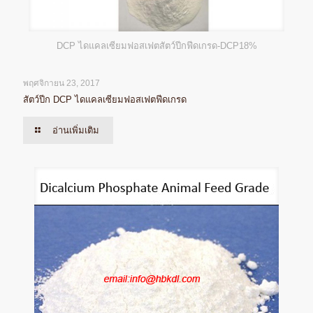
DCP ไดแคลเซียมฟอสเฟตสัตว์ปีกฟีดเกรด-DCP18%
พฤศจิกายน 23, 2017
สัตว์ปีก DCP ไดแคลเซียมฟอสเฟตฟีดเกรด
อ่านเพิ่มเติม