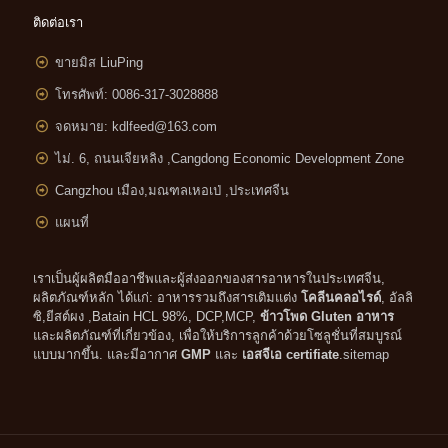
ติดต่อเรา
ขายมิส LiuPing
โทรศัพท์: 0086-317-3028888
จดหมาย:
kdlfeed@163.com
ไม่. 6, ถนนเจียหลิง ,
Cangdong Economic Development Zone
Cangzhou เมือง,มณฑลเหอเป่ ,ประเทศจีน
แผนที่
เราเป็นผู้ผลิตมืออาชีพและผู้ส่งออกของสารอาหารในประเทศจีน,
ผลิตภัณฑ์หลัก ได้แก่: อาหารรวมถึงสารเติมแต่ง
โคลีนคลอไรด์
, อัลลิ
ซิ,ยีสต์ผง ,Batain HCL 98%, DCP,MCP,
ข้าวโพด Gluten อาหาร
และผลิตภัณฑ์ที่เกี่ยวข้อง, เพื่อให้บริการลูกค้าด้วยโซลูชั่นที่สมบูรณ์
แบบมากขึ้น. และมีอากาศ
GMP
และ
เอสจีเอ certifiate
.
sitemap