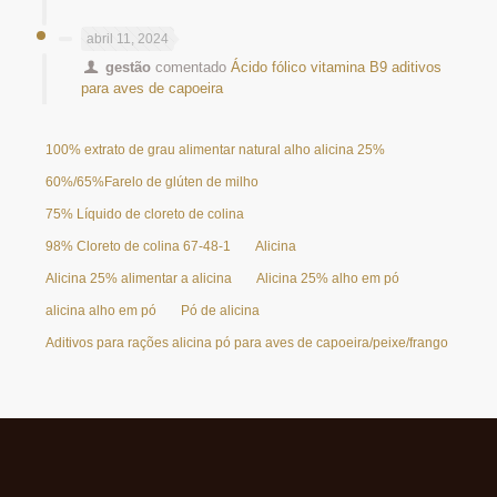
abril 11, 2024
gestão
comentado
Ácido fólico vitamina B9 aditivos
para aves de capoeira
100% extrato de grau alimentar natural alho alicina 25%
60%/65%Farelo de glúten de milho
75% Líquido de cloreto de colina
98% Cloreto de colina 67-48-1
Alicina
Alicina 25% alimentar a alicina
Alicina 25% alho em pó
alicina alho em pó
Pó de alicina
Aditivos para rações alicina pó para aves de capoeira/peixe/frango