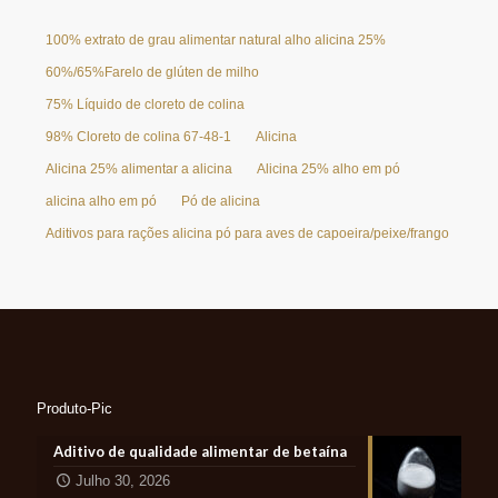
100% extrato de grau alimentar natural alho alicina 25%
60%/65%Farelo de glúten de milho
75% Líquido de cloreto de colina
98% Cloreto de colina 67-48-1
Alicina
Alicina 25% alimentar a alicina
Alicina 25% alho em pó
alicina alho em pó
Pó de alicina
Aditivos para rações alicina pó para aves de capoeira/peixe/frango
Produto-Pic
Aditivo de qualidade alimentar de betaína
Julho 30, 2026