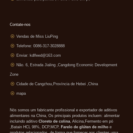
Contate-nos
Vendas de Miss LiuPing
Telefone: 0086-317-3028888
Enviar:
kdlfeed@163.com
Não. 6, Estrada Jialing ,
Cangdong Economic Development
Zone
Cidade de Cangzhou,Província de Hebei ,China
mapa
Nós somos um fabricante profissional e exportador de aditivos
alimentares na China, Os principais produtos incluem: alimentar
incluindo aditivo
Cloreto de colina
, Alicina,Fermento em pó
,Batain HCL 98%, DCP,MCP,
Farelo de glúten de milho
e
produtos relacionados, de forma que fornecer aos clientes uma