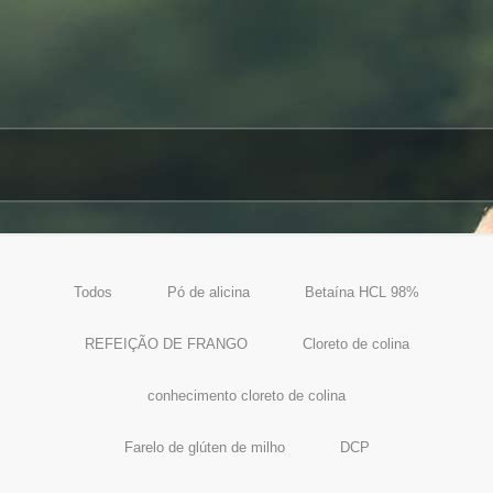
Todos
Pó de alicina
Betaína HCL 98%
REFEIÇÃO DE FRANGO
Cloreto de colina
conhecimento cloreto de colina
Farelo de glúten de milho
DCP