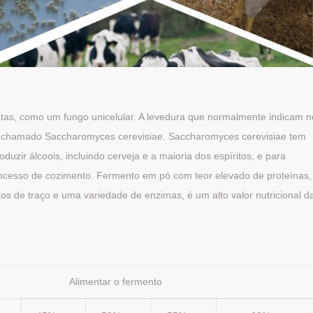
stas, como um fungo unicelular. A levedura que normalmente indicam n
ie chamado Saccharomyces cerevisiae. Saccharomyces cerevisiae tem
uzir álcoois, incluindo cerveja e a maioria dos espíritos, e para
rocesso de cozimento. Fermento em pó com teor elevado de proteínas,
os de traço e uma variedade de enzimas, é um alto valor nutricional d
Alimentar o fermento