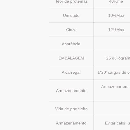
Teor de proteínas
40%me
Umidade
10%Max
Cinza
12%Max
aparência
EMBALAGEM
25 quilogra
A carregar
1*20′ cargas de 
Armazenar em u
Armazenamento
Vida de prateleira
Armazenamento
Evitar calor,