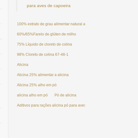
para aves de capoeira
100% extrato de grau alimentar natural alho alicina 25%
60%/65%Farelo de glúten de milho
75% Líquido de cloreto de colina
98% Cloreto de colina 67-48-1
Alicina
Alicina 25% alimentar a alicina
Alicina 25% alho em pó
alicina alho em pó
Pó de alicina
Aditivos para rações alicina pó para aves de capoeira/peixe/frango