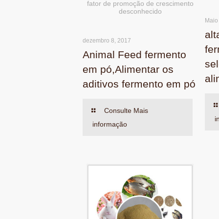
fator de promoção de crescimento
desconhecido
Maio
al
dezembro 8, 2017
fe
Animal Feed fermento
se
em pó,Alimentar os
al
aditivos fermento em pó
Consulte Mais
i
informação