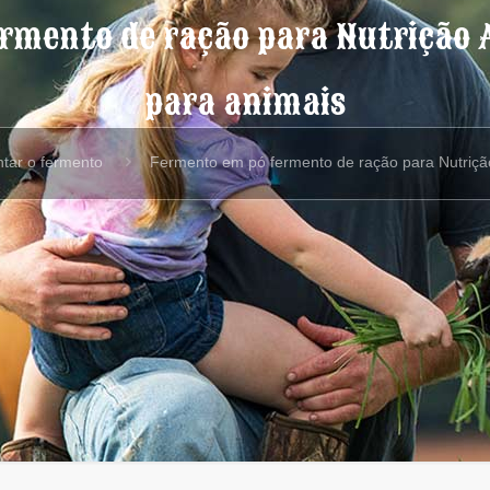
rmento de ração para Nutrição 
para animais
ntar o fermento
Fermento em pó fermento de ração para Nutrição