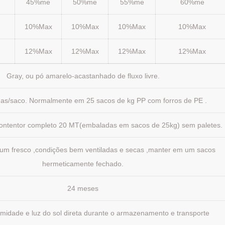
45%me
50%me
55%me
60%me
10%Max
10%Max
10%Max
10%Max
12%Max
12%Max
12%Max
12%Max
Gray, ou pó amarelo-acastanhado de fluxo livre.
mas/saco. Normalmente em 25 sacos de kg PP com forros de PE .
contentor completo 20 MT(embaladas em sacos de 25kg) sem paletes.
m fresco ,condições bem ventiladas e secas ,manter em um sacos
hermeticamente fechado.
24 meses
 umidade e luz do sol direta durante o armazenamento e transporte