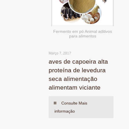
Fermento em pó Animal aditivos
para alimentos
Março 7, 2017
aves de capoeira alta
proteína de levedura
seca alimentação
alimentam viciante
Consulte Mais
informação