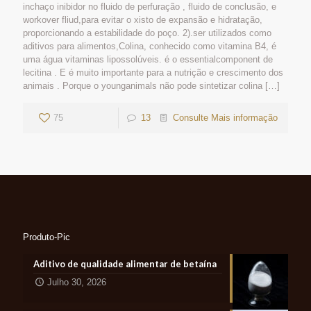
inchaço inibidor no fluido de perfuração , fluido de conclusão, e
workover fliud,para evitar o xisto de expansão e hidratação,
proporcionando a estabilidade do poço. 2).ser utilizados como
aditivos para alimentos,Colina, conhecido como vitamina B4, é
uma água vitaminas lipossolúveis. é o essentialcomponent de
lecitina . E é muito importante para a nutrição e crescimento dos
animais . Porque o younganimals não pode sintetizar colina
[…]
75
13
Consulte Mais informação
Produto-Pic
Aditivo de qualidade alimentar de betaína
Julho 30, 2026