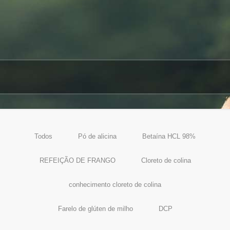
Todos
Pó de alicina
Betaína HCL 98%
REFEIÇÃO DE FRANGO
Cloreto de colina
conhecimento cloreto de colina
Farelo de glúten de milho
DCP