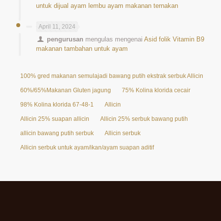
untuk dijual ayam lembu ayam makanan ternakan
April 11, 2024
pengurusan
mengulas mengenai
Asid folik Vitamin B9
makanan tambahan untuk ayam
100% gred makanan semulajadi bawang putih ekstrak serbuk Allicin 25%
60%/65%Makanan Gluten jagung
75% Kolina klorida cecair
98% Kolina klorida 67-48-1
Allicin
Allicin 25% suapan allicin
Allicin 25% serbuk bawang putih
allicin bawang putih serbuk
Allicin serbuk
Allicin serbuk untuk ayam/ikan/ayam suapan aditif