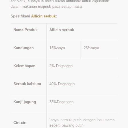
antibiotik, supaya ia boleh bukan antibiotik untuk digunakan
dalam makanan majmuk pada setiap masa.
Spesifikasi
Allicin serbuk
:
Nama Produk
Allicin serbuk
Kandungan
15%saya
25%saya
Kelembapan
2% Dagangan
Serbuk kalsium
40% Dagangan
Kanji jagung
35%Dagangan
Ianya serbuk putih dengan bau sama
Ciri-ciri
seperti bawang putih