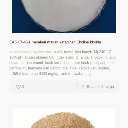
CAS 67-48-1 memberi makan ketagihan Choline klorida
penghabluran hygroscopic putih, tawar, bau hanyir. Mp240 ° C.
10% pH larutan akueus 5-6, tidak stabil di landa. Produk ini larut
dalam air dan etanol, tidak larut dalam eter tidak melepasi, eter
petroleum, benzena dan karbon disulfida. ketoksikan rendah,
LD50 (tikus, oral) 3400 mg/kg. Untuk rawatan
[…]
0
Baca lebih lanjut