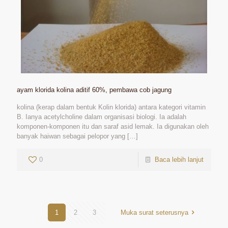
ayam klorida kolina aditif 60%, pembawa cob jagung
kolina (kerap dalam bentuk Kolin klorida) antara kategori vitamin
B. Ianya acetylcholine dalam organisasi biologi. Ia adalah
komponen-komponen itu dan saraf asid lemak. Ia digunakan oleh
banyak haiwan sebagai pelopor yang
[…]
0
Baca lebih lanjut
1
2
3
Muka surat seterusnya