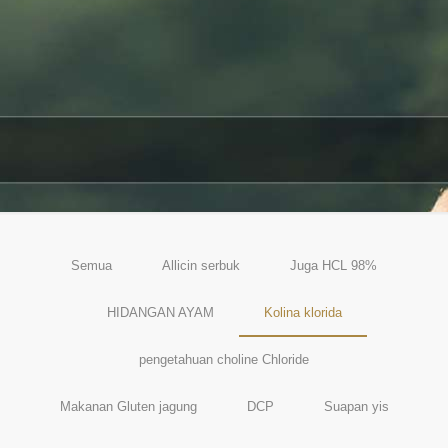
Semua
Allicin serbuk
Juga HCL 98%
HIDANGAN AYAM
Kolina klorida
pengetahuan choline Chloride
Makanan Gluten jagung
DCP
Suapan yis