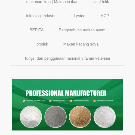
makanan ikan | Makanan ikan
asid folik
teknologi industri
L-Lysine
MCP
BERITA
Pengetahuan makan ayam
produk
Makan kacang soya
fungsi dan penggunaan rasional vitamin veterinar