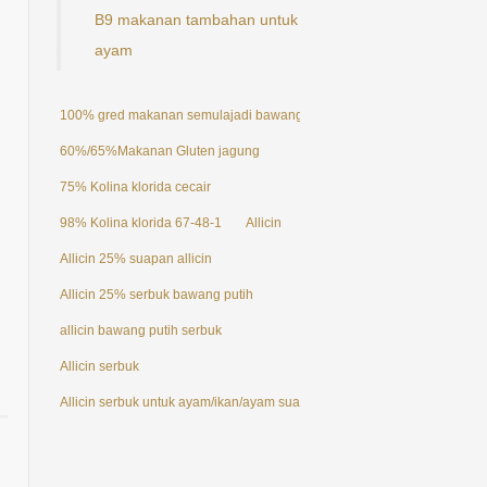
B9 makanan tambahan untuk
ayam
100% gred makanan semulajadi bawang putih ekstrak serbuk Allicin 25
60%/65%Makanan Gluten jagung
75% Kolina klorida cecair
98% Kolina klorida 67-48-1
Allicin
Allicin 25% suapan allicin
Allicin 25% serbuk bawang putih
allicin bawang putih serbuk
Allicin serbuk
Allicin serbuk untuk ayam/ikan/ayam suapan aditif