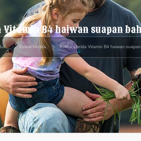
da Vitamin B4 haiwan suapan b
duk
Kolina klorida
Kolina klorida Vitamin B4 haiwan suap