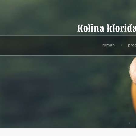
Kolina klori
rumah
pro