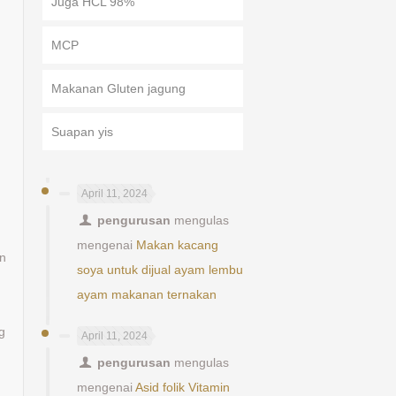
Juga HCL 98%
MCP
Makanan Gluten jagung
Suapan yis
g
April 11, 2024
pengurusan
mengulas
mengenai
Makan kacang
an
soya untuk dijual ayam lembu
ayam makanan ternakan
,
g
April 11, 2024
pengurusan
mengulas
mengenai
Asid folik Vitamin