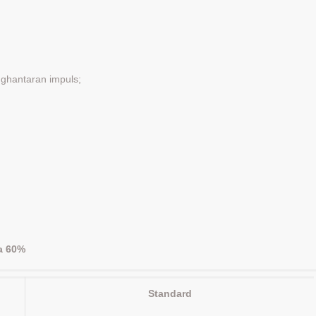
nghantaran impuls;
na 60%
Standard