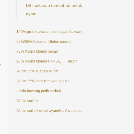
B9 makanan tambahan untuk
ayam
100% gred makanan semulajadi bawang putih ekstrak serbuk Allicin 25
60%/65%Makanan Gluten jagung
75% Kolina klorida cecair
98% Kolina klorida 67-48-1
Allicin
r
Allicin 25% suapan allicin
Allicin 25% serbuk bawang putih
allicin bawang putih serbuk
Allicin serbuk
Allicin serbuk untuk ayam/ikan/ayam suapan aditif