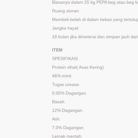
Biasanya dalam 25 kg PEPA beg atau beg ke
Ruang storan:
Membeli-belah di dalam bekas yang tertut
Jangka hayat:
18 bulan jika dimeterai dan simpan jauh da
ITEM
SPESIFIKASI
Protein sihat( Asas Kering).
46% minit.
Tugas urease.
0.05% Dagangan.
Basah.
12% Dagangan.
Ash.
7.0% Dagangan.
Lemak mentah.