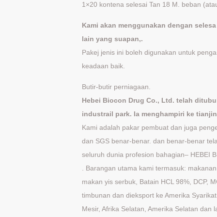
1×20 kontena selesai Tan 18 M. beban (ata
Kami akan menggunakan dengan selesa d
lain yang suapan,.
Pakej jenis ini boleh digunakan untuk pen
keadaan baik.
Butir-butir perniagaan.
Hebei Biocon Drug Co., Ltd. telah ditu
industrail park. Ia menghampiri ke tianj
Kami adalah pakar pembuat dan juga pengek
dan SGS benar-benar. dan benar-benar tela
seluruh dunia profesion bahagian– HEB
. Barangan utama kami termasuk: makanan a
makan yis serbuk, Batain HCL 98%, DCP, 
timbunan dan dieksport ke Amerika Syarikat, 
Mesir, Afrika Selatan, Amerika Selatan dan 