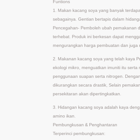
Funtions
1. Makan kacang soya yang banyak terdapat
sebagainya. Gentian bertapis dalam hidan
Pencegahan- Pemboleh ubah pemakanan dih
terhebat. Produk ini berkesan dapat mengg
mengurangkan harga pembuatan dan juga 
2. Makanan kacang soya yang telah kaya Pro
ekologi mikro, menguatkan imuniti itu serta
penggunaan suapan serta nitrogen. Dengan i
dikurangkan secara drastik, Selain pemaka
persekitaran akan dipertingkatkan.
3. Hidangan kacang soya adalah kaya deng
amino ikan.
Pembungkusan & Penghantaran
Terperinci pembungkusan: