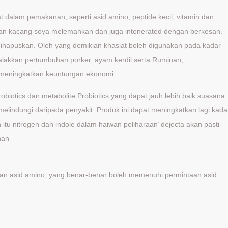
 dalam pemakanan, seperti asid amino, peptide kecil, vitamin dan
gan kacang soya melemahkan dan juga intenerated dengan berkesan.
apuskan. Oleh yang demikian khasiat boleh digunakan pada kadar
alakkan pertumbuhan porker, ayam kerdil serta Ruminan,
meningkatkan keuntungan ekonomi.
biotics dan metabolite Probiotics yang dapat jauh lebih baik suasana
 melindungi daripada penyakit. Produk ini dapat meningkatkan lagi kada
tu nitrogen dan indole dalam haiwan peliharaan’ dejecta akan pasti
nan
an asid amino, yang benar-benar boleh memenuhi permintaan asid