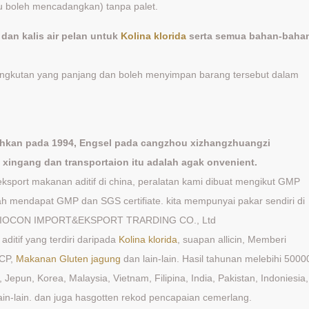
u boleh mencadangkan) tanpa palet.
an kalis air pelan untuk
Kolina klorida
serta semua bahan-baha
gangkutan yang panjang dan boleh menyimpan barang tersebut dalam
buhkan pada 1994, Engsel pada cangzhou xizhangzhuangzi
in xingang dan transportaion itu adalah agak onvenient.
sport makanan aditif di china, peralatan kami dibuat mengikut GMP
h mendapat GMP dan SGS certifiate. kita mempunyai pakar sendiri di
EI BIOCON IMPORT&EKSPORT TRARDING CO., Ltd
ditif yang terdiri daripada
Kolina klorida
, suapan allicin, Memberi
MCP,
Makanan Gluten jagung
dan lain-lain. Hasil tahunan melebihi 5000
Jepun, Korea, Malaysia, Vietnam, Filipina, India, Pakistan, Indoniesia,
lain-lain. dan juga hasgotten rekod pencapaian cemerlang.