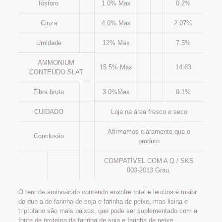
fósforo
1.0% Max
0.2%
Cinza
4.0% Max
2.07%
Umidade
12% Max
7.5%
AMMONIUM
15.5% Max
14.63
CONTEÚDO SLAT
Fibra bruta
3.0%Max
0.1%
CUIDADO
Loja na área fresco e seco
Afirmamos claramente que o
Conclusão
produto
COMPATÍVEL COM A Q / SKS
003-2013 Grau.
O teor de aminoácido contendo enxofre total e leucina é maior
do que a de farinha de soja e farinha de peixe, mas lisina e
triptofano são mais baixos, que pode ser suplementado com a
fonte de proteína da farinha de soja e farinha de peixe.