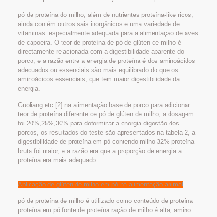
pó de proteína do milho, além de nutrientes proteína-like ricos,
ainda contém outros sais inorgânicos e uma variedade de
vitaminas, especialmente adequada para a alimentação de aves
de capoeira. O teor de proteína de pó de glúten de milho é
directamente relacionada com a digestibilidade aparente do
porco, e a razão entre a energia de proteína é dos aminoácidos
adequados ou essenciais são mais equilibrado do que os
aminoácidos essenciais, que tem maior digestibilidade da
energia.
Guoliang etc [2] na alimentação base de porco para adicionar
teor de proteína diferente de pó de glúten de milho, a dosagem
foi 20%,25%,30% para determinar a energia digestão dos
porcos, os resultados do teste são apresentados na tabela 2, a
digestibilidade de proteína em pó contendo milho 32% proteína
bruta foi maior, e a razão era que a proporção de energia a
proteína era mais adequado.
Aplicação de glúten de milho em pó na alimentação animal
pó de proteína de milho é utilizado como conteúdo de proteína
proteína em pó fonte de proteína ração de milho é alta, amino