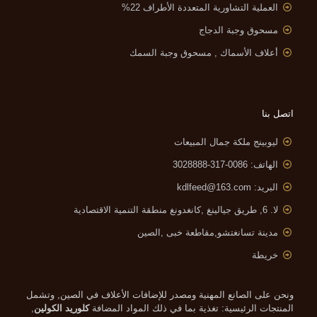
العملية التشاورية المتعددة الأطراف 22%
مسحوق وجبة الدجاج
أعلاف الأسماك , مسحوق وجبة السمك
اتصل بنا
ليوبينج ملكة جمال المبيعات
الهاتف: 0086-317-3028888
البريد:
kdlfeed@163.com
لا. 6, طريق جيالينغ ,
كانغدونغ منطقة التنمية الاقتصادية
مدينة تسانغتشو,مقاطعة خبى ,الصين
خريطة
ونحن على الصانع المهنية ومصدر للإضافات الأعلاف في الصين, وتشمل
المنتجات الرئيسية: تغذية بما في ذلك المواد المضافة
كلوريد الكولين
,