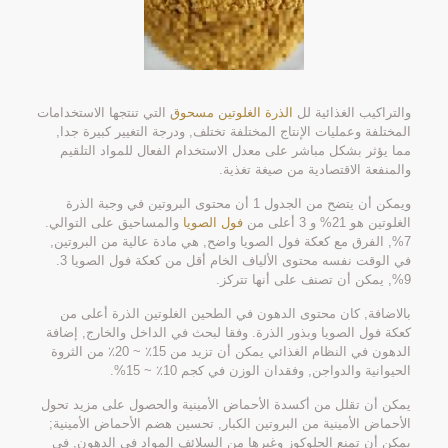
والتراكيب الغذائية لل
الذرة الغلوتين مسحوق
التي تنتجها الاستخدامات
المختلفة وعمليات الإنتاج المختلفة تختلف, ودرجة التغيير كبيرة جدا,
مما يؤثر بشكل مباشر على معدل الاستخدام الفعال للمواد التلقيم
والمنفعة الاقتصادية من صيغة تغذية.
ويمكن أن يتضح من الجدول 1 أن محتوى البروتين في وجبة الذرة
الغلوتين هو 21% و 3 أعلى من
فول الصويا
والمساحيق على التوالي.
7%, الفرق مع كعكة فول الصويا واضح, هي مادة عالية من البروتين,
في الوقت نفسه محتوى الألياف الخام أقل من كعكة فول الصويا 3.
9%, يمكن أن تصنف على أنها تتركز.
بالاضافة, كان محتوى الدهون في الطحين الغلوتين الذرة أعلى من
كعكة فول الصويا وبذور الذرة. وفقا لبحث في الداخل والخارج, إضافة
الدهون في النظام الغذائي يمكن أن تزيد من 15٪ ~ 20٪ من الثروة
الحيوانية والدواجن, وفقدان الوزن في كجم 10٪ ~ 15%.
يمكن أن تقلل من أكسدة الأحماض الأمينية والحصول على مزيد تحول
الأحماض الأمينية من البروتين الكبار, تحسين هضم الأحماض الأمينية;
يمكن أن تمنع الجلوكوز وغيرها من السلائف المواد في الدهون, في