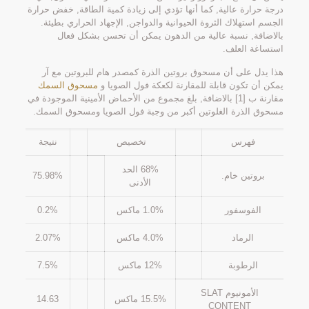
درجة حرارة عالية, كما أنها تؤدي إلى زيادة كمية الطاقة, خفض حرارة
الجسم استهلاك الثروة الحيوانية والدواجن, الإجهاد الحراري بطيئة.
بالاضافة, نسبة عالية من الدهون يمكن أن تحسن بشكل فعال
استساغة العلف.
هذا يدل على أن مسحوق بروتين الذرة كمصدر هام للبروتين مع آر
يمكن أن تكون قابلة للمقارنة لكعكة فول الصويا و
مسحوق السمك
مقارنة ب [1] بالاضافة, بلغ مجموع من الأحماض الأمينية الموجودة في
مسحوق الذرة الغلوتين أكبر من وجبة فول الصويا ومسحوق السمك.
فهرس
تخصيص
نتيجة
68% الحد
بروتين خام.
75.98%
الأدنى
الفوسفور
1.0% ماكس
0.2%
الرماد
4.0% ماكس
2.07%
الرطوبة
12% ماكس
7.5%
الأمونيوم SLAT
15.5% ماكس
14.63
CONTENT