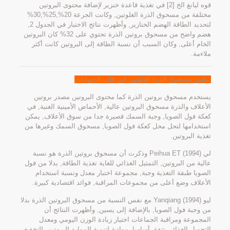
قوه ليانغ الخ [2] في تغذية قاعدة خنزير لإضافة محتوى البروتين
مختلفة من مسحوق الذرة الغلوتين, وكانت الجرعة 20%,25%,30%
لتحديد الطاقة الهضم الخنازير, وأظهرت نتائج الاختبار في الجدول 2,
هضم واضح من مسحوق بروتين الذرة تحتوي على 32% كان البروتين
الخام أعلى, وكان السبب أن نسبة الطاقة إلى البروتين كانت أكثر
ملاءمة.
تطبيق مسحوق الذرة الغلوتين في علف الحيوانات
يستخدم مسحوق بروتين الذرة كما محتوى البروتين مصدر بروتين
الأعلاف والذرة مسحوق البروتين عالية, الأحماض الأمينية الغنية, في
كعكة فول الصويا, وجبة السمك قصيرة جدا من سوق الأعلاف, يمكن
استخدامها لتحل محل كعكة فول الصويا, مسحوق السمك وغيرها من
تغذية البروتين.
لي Peihua ET (1994) وذكرت أن مسحوق بروتين الذرة هو نسبة
عالية من البروتين, التمثيل الغذائي للغاية تغذية الطاقة, بدلا من فول
الصويا طبقة التغذية وجبة, مجموعة اختبار معدل ونسبة استخدام
الأعلاف وضع أعلى من مجموعات المراقبة, فوائد اقتصادية كبيرة.
ليو Yanqiang (1994) مع نفس النسبة من مسحوق البروتين الذرة بدلا
من وجبة فول الصويا, بالإضافة إلى يسين, وأظهرت النتائج أن
المجموعة ومراقبة الجماعات اختبار زيادة الوزن اليومي ومعدل
التحويل الغذائي تتفق أساسا, مواتية لتنمية الموارد البروتين, للتخفيف