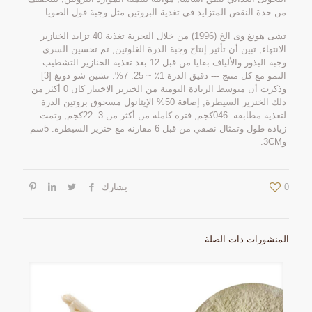
من حدة النقص المتزايد في تغذية البروتين مثل وجبة فول الصويا.
تشى هونغ وى الخ (1996) من خلال التجربة تغذية 40 تزايد الخنازير
الانتهاء, تبين أن تأثير إنتاج وجبة الذرة الغلوتين, تم تحسين السري
وجبة البذور والألياف بقايا من قبل 12 بعد تغذية الخنازير التشطيب
النمو مع كل منتج --- دقيق الذرة 1٪ ~ 25. 7%. تشين شو دونغ [3]
وذكرت أن متوسط ​​الزيادة اليومية من الخنزير الاختبار كان 0 أكثر من
ذلك الخنزير السيطرة, إضافة 50% الإيثانول مسحوق بروتين الذرة
لتغذية مطابقة. 046كجم, فترة كاملة من أكثر من 3. 22كجم, وتمت
زيادة طول وتمثال نصفي من قبل 6 مقارنة مع خنزير السيطرة. 5سم
و3CM.
0
يشارك
المنشورات ذات الصلة