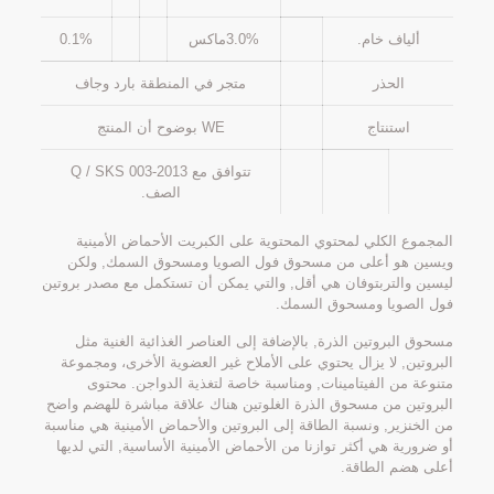
ألياف خام.
3.0%ماكس
0.1%
الحذر
متجر في المنطقة بارد وجاف
استنتاج
WE بوضوح أن المنتج
تتوافق مع Q / SKS 003-2013
الصف.
المجموع الكلي لمحتوي المحتوية على الكبريت الأحماض الأمينية
ويسين هو أعلى من مسحوق فول الصويا ومسحوق السمك, ولكن
ليسين والتربتوفان هي أقل, والتي يمكن أن تستكمل مع مصدر بروتين
فول الصويا ومسحوق السمك.
مسحوق البروتين الذرة, بالإضافة إلى العناصر الغذائية الغنية مثل
البروتين, لا يزال يحتوي على الأملاح غير العضوية الأخرى، ومجموعة
متنوعة من الفيتامينات, ومناسبة خاصة لتغذية الدواجن. محتوى
البروتين من مسحوق الذرة الغلوتين هناك علاقة مباشرة للهضم واضح
من الخنزير, ونسبة الطاقة إلى البروتين والأحماض الأمينية هي مناسبة
أو ضرورية هي أكثر توازنا من الأحماض الأمينية الأساسية, التي لديها
أعلى هضم الطاقة.