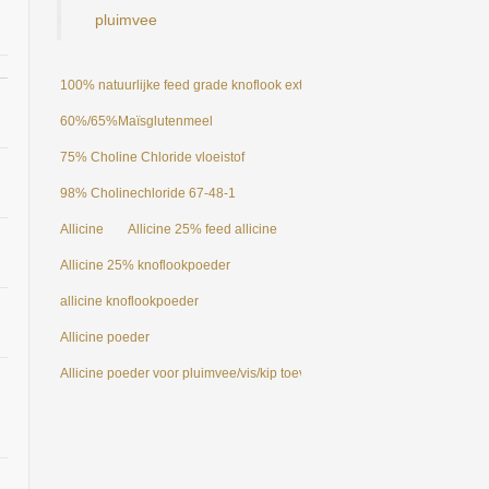
pluimvee
100% natuurlijke feed grade knoflook extract allicine poeder 25%
60%/65%Maïsglutenmeel
75% Choline Chloride vloeistof
98% Cholinechloride 67-48-1
Allicine
Allicine 25% feed allicine
Allicine 25% knoflookpoeder
allicine knoflookpoeder
Allicine poeder
Allicine poeder voor pluimvee/vis/kip toevoegingsmiddelen