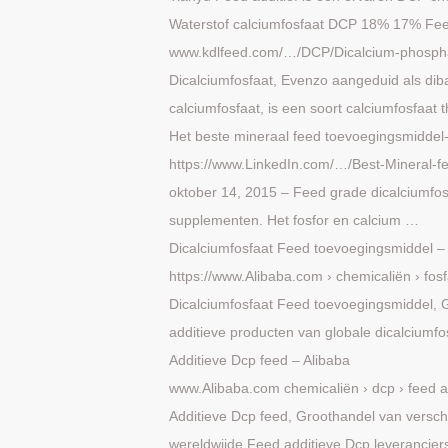
Waterstof calciumfosfaat DCP 18% 17% Fe
www.kdlfeed.com/…/DCP/Dicalcium-phosp
Dicalciumfosfaat, Evenzo aangeduid als dib
calciumfosfaat, is een soort calciumfosfaat 
Het beste mineraal feed toevoegingsmiddel
https://www.LinkedIn.com/…/Best-Mineral-
oktober 14, 2015 – Feed grade dicalciumfosf
supplementen. Het fosfor en calcium …
Dicalciumfosfaat Feed toevoegingsmiddel –
https://www.Alibaba.com › chemicaliën › fosf
Dicalciumfosfaat Feed toevoegingsmiddel, 
additieve producten van globale dicalciumf
Additieve Dcp feed – Alibaba
www.Alibaba.com chemicaliën › dcp › feed a
Additieve Dcp feed, Groothandel van versch
wereldwijde Feed additieve Dcp leverancier