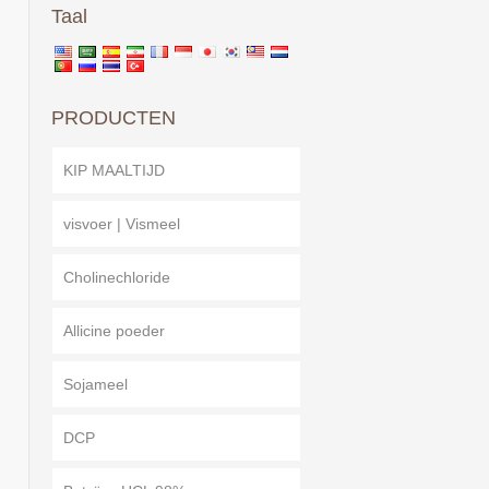
Taal
PRODUCTEN
KIP MAALTIJD
visvoer | Vismeel
Cholinechloride
Allicine poeder
Sojameel
DCP