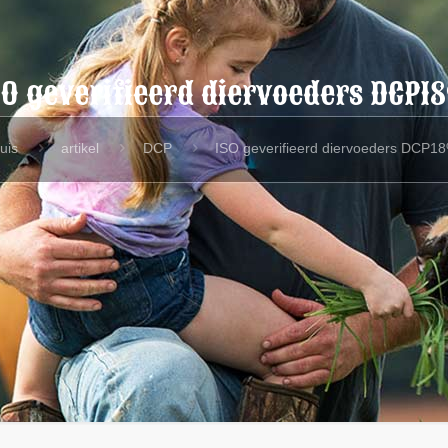
SO geverifieerd diervoeders DCP1
uis
artikel
DCP
ISO geverifieerd diervoeders DCP1