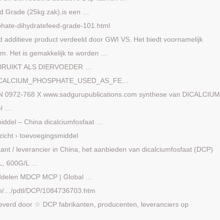
ed Grade (25kg zak),is een …
phate-dihydratefeed-grade-101.html
d additieve product verdeeld door GWI VS. Het biedt voornamelijk
ium. Het is gemakkelijk te worden …
BRUIKT ALS DIERVOEDER …
DICALCIUM_PHOSPHATE_USED_AS_FE…
 ISSN 0972-768 X www.sadgurupublications.com synthese van DICALCIU
el …
iddel – China dicalciumfosfaat …
zicht › toevoegingsmiddel
kant / leverancier in China, het aanbieden van dicalciumfosfaat (DCP)
/L, 600G/L …
iddelen MDCP MCP | Global …
rn/…/pdtl/DCP/1084736703.htm
verd door ☆ DCP fabrikanten, producenten, leveranciers op