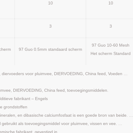
10
10
3
3
97 Guo 10-60 Mesh
scherm
97 Guo 0.5mm standaard scherm
Het scherm Standard
CP, diervoeders voor pluimvee, DIERVOEDING, China feed, Voeden …
luimvee, DIERVOEDING, China feed, toevoegingsmiddelen.
itieve fabrikant – Engels
le grondstoffen
mineralen, en dibasische calciumfosfaat is een goede bron van beide. 
gebruikt als toevoegingsmiddel voor pluimvee, vissen en vee. …
emische fabrikant, gevestigd in …