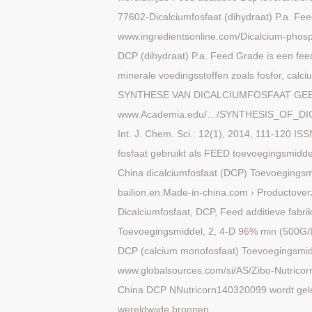
77602-Dicalciumfosfaat (dihydraat) P.a. Fe
www.ingredientsonline.com/Dicalcium-phos
DCP (dihydraat) P.a. Feed Grade is een fee
minerale voedingsstoffen zoals fosfor, calc
SYNTHESE VAN DICALCIUMFOSFAAT GE
www.Academia.edu/…/SYNTHESIS_OF_
Int. J. Chem. Sci.: 12(1), 2014, 111-120
fosfaat gebruikt als FEED toevoegingsmidd
China dicalciumfosfaat (DCP) Toevoegingsm
bailion.en.Made-in-china.com › Productover
Dicalciumfosfaat, DCP, Feed additieve fabri
Toevoegingsmiddel, 2, 4-D 96% min (500G
DCP (calcium monofosfaat) Toevoegingsm
www.globalsources.com/si/AS/Zibo-Nutrico
China DCP NNutricorn140320099 wordt gele
wereldwijde bronnen.