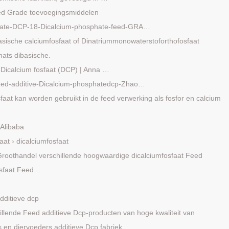
ed Grade toevoegingsmiddelen
hate-DCP-18-Dicalcium-phosphate-feed-GRA…
asische calciumfosfaat of Dinatriummonowaterstoforthofosfaat
thats dibasische.
-Dicalcium fosfaat (DCP) | Anna …
feed-additive-Dicalcium-phosphatedcp-Zhao…
aat kan worden gebruikt in de feed verwerking als fosfor en calcium
 Alibaba
aat › dicalciumfosfaat
Groothandel verschillende hoogwaardige dicalciumfosfaat Feed
osfaat Feed …
dditieve dcp
illende Feed additieve Dcp-producten van hoge kwaliteit van
s en diervoeders additieve Dcp fabriek …