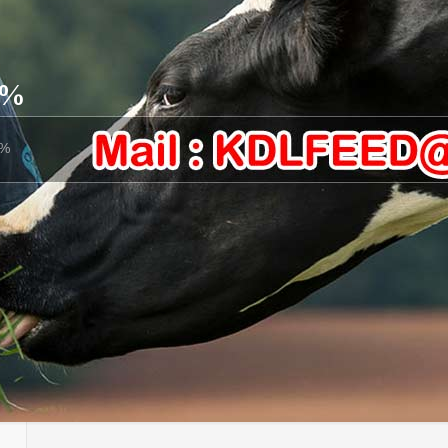
8%
8%