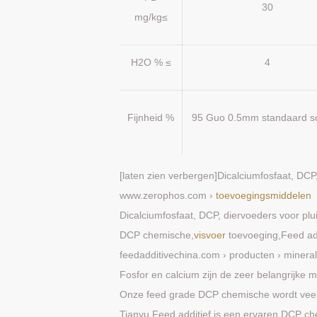
30
mg/kg≤
H2O % ≤
4
Fijnheid %
95 Guo 0.5mm standaard 
[laten zien verbergen]Dicalciumfosfaat, D
www.zerophos.com ›
toevoegingsmiddelen
Dicalciumfosfaat, DCP, diervoeders voor p
DCP chemische,
visvoer
toevoeging,Feed add
feedadditivechina.com › producten › minera
Fosfor en calcium zijn de zeer belangrijke 
Onze feed grade DCP chemische wordt veel 
Tianyu Feed additief is een ervaren DCP ch