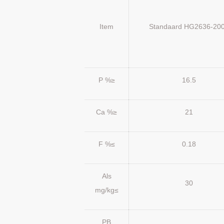
Item
Standaard HG2636-20
P %≥
16.5
Ca %≥
21
F %≤
0.18
Als
30
mg/kg≤
PB