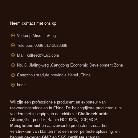
Neem contact met ons op
Verkoop Miss LiuPing
Telefoon: 0086-317-3028888
Mail:
kdlfeed@163.com
No. 6, Jialing-weg ,
Cangdong Economic Development Zone
Cangzhou stad,de provincie Hebei ,China
kaart
Wij zijn een professionele producent en exporteur van
toevoegingsmiddelen in China, De belangrijkste producten zijn:
voeden met inbegrip van de additieve
Cholinechloride
,
Allicine,Gist poeder ,Batain HCL 98%, DCP,MCP,
Maïsglutenmeel
en aanverwante producten, zodat het
verstrekken van klanten met een meer perfecte oplossing. en
hebben gekregen
GMP
en
SGS certifiate
.
sitemap