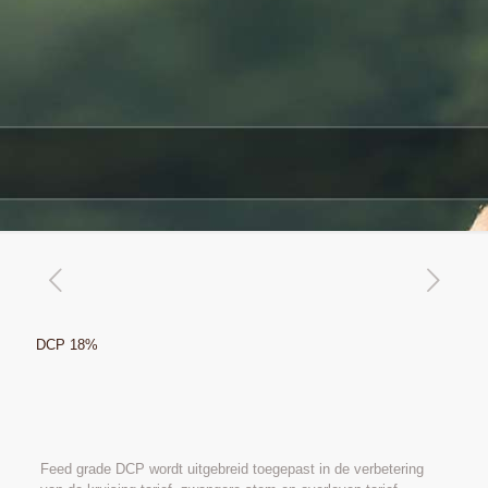
DCP 18%
Feed grade DCP wordt uitgebreid toegepast in de verbetering