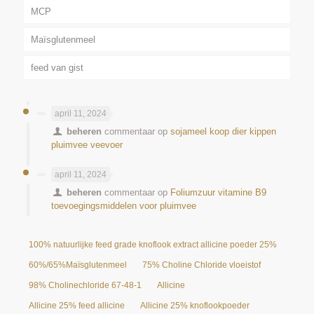
MCP
Maïsglutenmeel
feed van gist
april 11, 2024
beheren
commentaar op
sojameel koop dier kippen
pluimvee veevoer
april 11, 2024
beheren
commentaar op
Foliumzuur vitamine B9
toevoegingsmiddelen voor pluimvee
100% natuurlijke feed grade knoflook extract allicine poeder 25%
60%/65%Maïsglutenmeel
75% Choline Chloride vloeistof
98% Cholinechloride 67-48-1
Allicine
Allicine 25% feed allicine
Allicine 25% knoflookpoeder