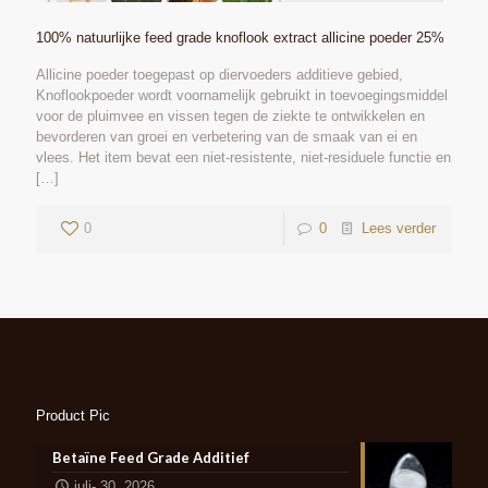
100% natuurlijke feed grade knoflook extract allicine poeder 25%
Allicine poeder toegepast op diervoeders additieve gebied,
Knoflookpoeder wordt voornamelijk gebruikt in toevoegingsmiddel
voor de pluimvee en vissen tegen de ziekte te ontwikkelen en
bevorderen van groei en verbetering van de smaak van ei en
vlees. Het item bevat een niet-resistente, niet-residuele functie en
[…]
0
0
Lees verder
Product Pic
Betaïne Feed Grade Additief
juli- 30, 2026