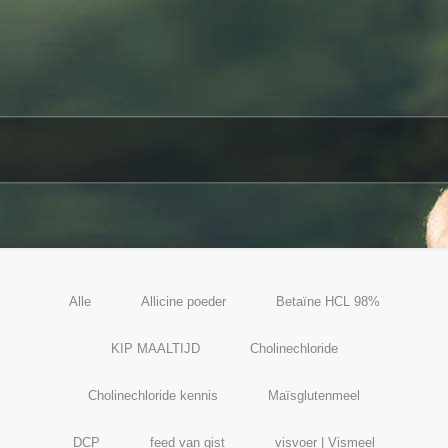
Alle
Allicine poeder
Betaïne HCL 98%
KIP MAALTIJD
Cholinechloride
Cholinechloride kennis
Maïsglutenmeel
DCP
feed van gist
visvoer | Vismeel