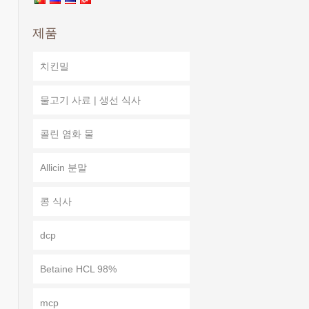
제품
치킨밀
물고기 사료 | 생선 식사
콜린 염화 물
Allicin 분말
콩 식사
dcp
Betaine HCL 98%
mcp