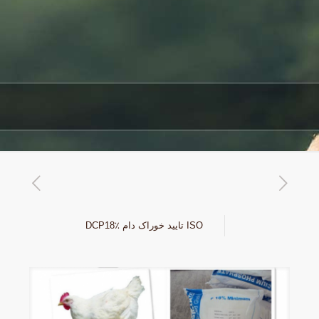
ISO تایید خوراک دام DCP18٪