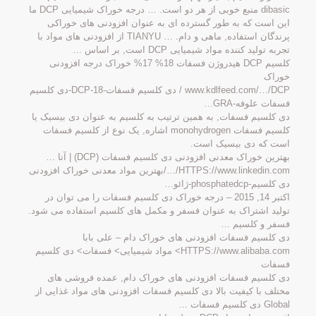
dibasic منبع خوبی از هر دو است. … درجه خوراک شیمیایی DCP ما
این است که به طور گسترده ای به عنوان افزودنی های خوراکی
پرندگان استفاده, ماهی و دام. … TIANYU از افزودنی های مواد با
تجربه تولید کننده مواد شیمیایی DCP است, بر اساس …
کلسیم DCP هیدروژن فسفات 18% 17% خوراک درجه افزودنی
خوراک
www.kdlfeed.com/…/DCP / دی کلسیم فسفات-DCP-18-دی کلسیم
فسفات علوفه-GRA…
دی کلسیم فسفات, به همین ترتیب به کلسیم به عنوان دی بیسیک یا
کلسیم فسفات monohydrogen اشاره, یک نوع از کلسیم فسفات
است که دی بیسیک است.
بهترین خوراک معدنی افزودنی دی کلسیم فسفات (DCP) | آنا …
HTTPS://www.linkedin.com/…/بهترین مواد معدنی خوراک افزودنی
دی کلسیم-phosphatedcp-ژائو…
اکتبر 14, 2015 – درجه خوراک دی کلسیم فسفات را می توان در
تولید اشتراک به عنوان فسفر و مکمل های کلسیم استفاده می شود.
فسفر و کلسیم …
دی کلسیم فسفات افزودنی های خوراک دام – علی بابا
HTTPS://www.alibaba.com> مواد شیمیایی> فسفات> دی کلسیم
فسفات
دی کلسیم فسفات افزودنی های خوراک دام, عمده فروشی های
مختلف با کیفیت بالا دی کلسیم فسفات افزودنی های مواد غذایی از
Global دی کلسیم فسفات …