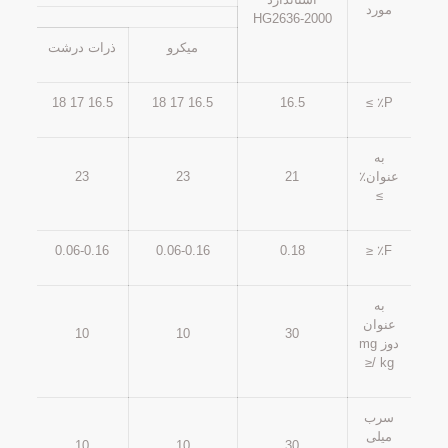
مورد
HG2636-2000
میکرو
ذرات درشت
16.5 17 18
16.5 17 18
16.5
P٪ ≥
به
عنوان٪
21
23
23
≥
0.06-0.16
0.06-0.16
0.18
F٪ ≤
به
عنوان
10
10
30
دوز mg
/ kg≤
سرب
میلی
10
10
30