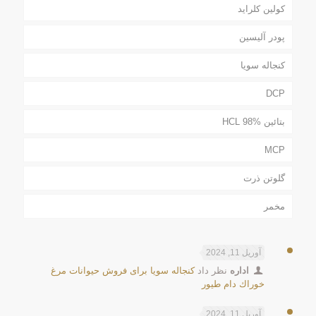
کولین کلراید
پودر آلیسین
کنجاله سویا
DCP
بتائین HCL 98%
MCP
گلوتن ذرت
مخمر
آوریل 11, 2024
اداره
نظر داد
كنجاله سويا برای فروش حیوانات مرغ
خوراك دام طيور
آوریل 11, 2024