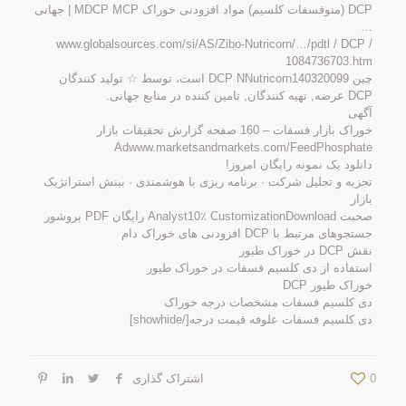
DCP (منوفسفات کلسیم) مواد افزودنی خوراک MDCP MCP | جهانی
…
www.globalsources.com/si/AS/Zibo-Nutricorn/…/pdtl / DCP /
1084736703.htm
چین DCP NNutricorn140320099 است، توسط ☆ تولید کنندگان
DCP عرضه, تهیه کنندگان, تامین کننده در منابع جهانی.
آگهی
خوراک بازار فسفات – 160 صفحه گزارش تحقیقات بازار
Adwww.marketsandmarkets.com/FeedPhosphate
دانلود یک نمونه رایگان امروز!
تجزیه و تحلیل شرکت · برنامه ریزی با هوشمندی · بینش استراتژیک
بازار
صحبت Analyst10٪ CustomizationDownload رایگان PDF بروشور
جستجوهای مرتبط با DCP افزودنی های خوراک دام
نقش DCP در خوراک طیور
استفاده از دی کلسیم فسفات در خوراک طیور
خوراک طیور DCP
دی کلسیم فسفات مشخصات درجه خوراک
دی کلسیم فسفات علوفه قیمت درجه[/showhide]
0
اشتراک گذاری