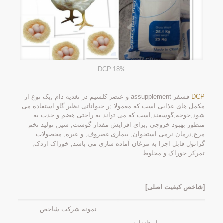
DCP 18%
DCP
فسفر assupplement و عنصر کلسیم در تغذیه دام ,یک نوع از
مکمل های غذایی است که معمولا در حیواناتی نظیر گاو استفاده می
شود,جوجه,گوسفند,است که می تواند به راحتی هضم و جذب به
منظور بهبود خروجی ,برای افزایش مقدار گوشت, شیر, تولید تخم
مرغ;درمان نرمی استخوان, بیماری غضروف, و غیره; محصولات
گرانول قابل اجرا به مرغان آماده سازی می باشد, خوراک اردک,
تمرکز خوراک و مخلوط.
[شاخص کیفیت اصلی]
نمونه شرکت شاخص
استاندارد