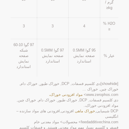
گرم /
kg≤
H2O %
3
3
4
≤
97 گوا 10-60
95 گوا 0.5MM
97 گوا 0.5MM
شبکه
عیار %
صفحه نمایش
صفحه نمایش
صفحه
استاندارد
استاندارد
نمایش
استاندارد
[showhide]دی کلسیم فسفات, DCP, خوراک طیور, خوراک دام,
خوراک چین, خوراک …
www.zerophos.com>
مواد افزودنی خوراک،
دی کلسیم فسفات, DCP, خوراک طیور, خوراک دام, خوراک چین,
مواد افزودنی خوراک،.
DCP شیمیایی,
خوراک ماهی
افزودنی,افزودنی های مواد سازنده –
انگلیسی
feedadditivechina.com> محصولات> مواد معدنی خام
فسفر و کلسیم بسیار مهم مواد معدنی هستند, و فسفات کلسیم