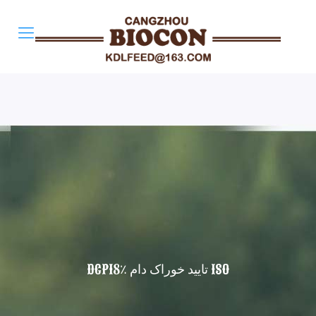
ISO تایید خوراک دام DCP18٪