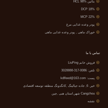
بتائین HCL 98%
DCP 18%
MCP 22%
پودر وعده غذایی مرغ
خوراک ماهی , پودر وعده غذایی ماهی
تماس با ما
فروش خانم LiuPing
تلفن: 0086-317-3028888
پست:
kdlfeed@163.com
خیر. 6, جاده جیالینگ ,
کانگدونگ منطقه توسعه اقتصادی
Cangzhou شهر,استان هبی ,چین
نقشه