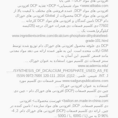
افزودنی های مواد DCP – علی بابا
www.alibaba.com> مواد شیمیایی> DCP> تغذیه DCP افزودنی
افزودنی های مواد DCP, عمده فروشی های مختلف با کیفیت بالا از
افزودنی های مواد DCP محصولات از Global افزودنی های خوراک
دام DCP تامین کنندگان و افزودنی های مواد DCP کارخانه …
77602-دی کلسیم فسفات دی هیدرات خوراک درجه (25کیسه
کیلوگرم),هست یک …
www.ingredientsonline.com/dicalcium-phosphate-dihydratefeed-
grade-101.html
DCP دی علوفه محصول افزودنی های خوراک دام توزیع شده توسط
GWI ایالات متحده است. این به طور عمده ارائه می دهد مواد معدنی
مانند فسفر, کلسیم. این آسان به …
سنتز فسفات دی کلسیم مورد استفاده به عنوان خوراک …
www.academia.edu/
…/SYNTHESIS_OF_DICALCIUM_PHOSPHATE_USED_AS_FE…
INT. J. شیمی. علمی.: 12(1), 2014, 111-120 ISSN 0972-768X
www.sadgurupublications.com سنتز فسفات دی کلسیم مورد
استفاده به عنوان افزودنی خوراک …
چین دی کلسیم فسفات (DCP) افزودنی های خوراک دام – چین دی
کلسیم …
bailion.en.made-in-china.com> فهرست محصولات> افزودنی
دی کلسیم فسفات, DCP, افزودنی های مواد سازنده / تامین کننده در
چین, ارائه دی کلسیم فسفات (DCP) افزودنی های خوراک دام, 2, 4-
D 96% به من (500G / L, 600G / L …