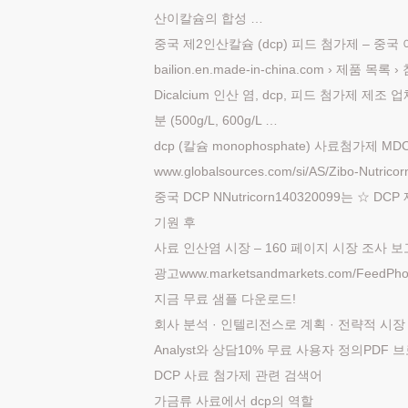
산이칼슘의 합성 …
중국 제2인산칼슘 (dcp) 피드 첨가제 – 중국
bailion.en.made-in-china.com › 제품 목록 
Dicalcium 인산 염, dcp, 피드 첨가제 제조 
분 (500g/L, 600g/L …
dcp (칼슘 monophosphate) 사료첨가제 MD
www.globalsources.com/si/AS/Zibo-Nutrico
중국 DCP NNutricorn140320099는 ☆
기원 후
사료 인산염 시장 – 160 페이지 시장 조사 보
광고www.marketsandmarkets.com/FeedPhos
지금 무료 샘플 다운로드!
회사 분석 · 인텔리전스로 계획 · 전략적 시
Analyst와 상담10% 무료 사용자 정의PDF
DCP 사료 첨가제 관련 검색어
가금류 사료에서 dcp의 역할