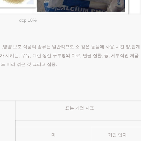
dcp 18%
 요소 ,영양 보조 식품의 종류는 일반적으로 소 같은 동물에 사용,치킨,양,쉽게
가 시키는, 우유, 계란 생산;구루병의 치료, 연골 질환, 등; 세부적인 제품
피드 미리 섞은 것 그리고 집중.
표본 기업 지표
미
거친 입자