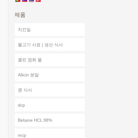
제품
치킨밀
물고기 사료 | 생선 식사
콜린 염화 물
Allicin 분말
콩 식사
dcp
Betaine HCL 98%
mcp