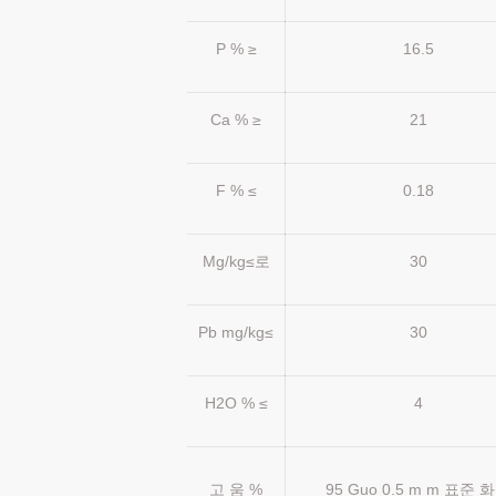
P % ≥
16.5
Ca % ≥
21
F % ≤
0.18
Mg/kg≤로
30
Pb mg/kg≤
30
H2O % ≤
4
고 움 %
95 Guo 0.5 m m 표준 