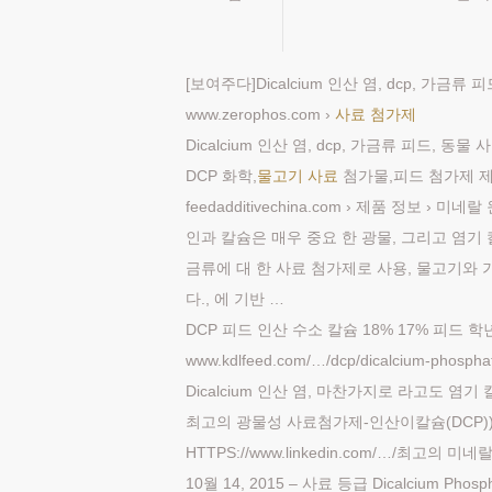
[보여주다]Dicalcium 인산 염, dcp, 가금류
www.zerophos.com ›
사료 첨가제
Dicalcium 인산 염, dcp, 가금류 피드, 동물
DCP 화학,
물고기 사료
첨가물,피드 첨가제 제
feedadditivechina.com › 제품 정보 › 미네랄
인과 칼슘은 매우 중요 한 광물, 그리고 염기 
금류에 대 한 사료 첨가제로 사용, 물고기와 가축.
다., 에 기반 …
DCP 피드 인산 수소 칼슘 18% 17% 피드 
www.kdlfeed.com/…/dcp/dicalcium-phospha
Dicalcium 인산 염, 마찬가지로 라고도 염기 
최고의 광물성 사료첨가제-인산이칼슘(DCP)) 
HTTPS://www.linkedin.com/…/최고의 미네랄
10월 14, 2015 – 사료 등급 Dicalcium