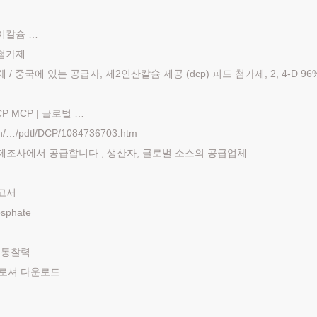
 이칼슘 …
› 첨가제
업체 / 중국에 있는 공급자, 제2인산칼슘 제공 (dcp) 피드 첨가제, 2, 4-D 96
CP MCP | 글로벌 …
rn/…/pdtl/DCP/1084736703.htm
 DCP 제조사에서 공급합니다., 생산자, 글로벌 소스의 공급업체.
고서‎
phate‎
장 통찰력
 브로셔 다운로드