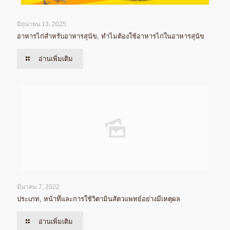
มิถุนายน 13, 2025
อาหารไก่สำหรับอาหารสุนัข, ทำไมต้องใช้อาหารไก่ในอาหารสุนัข
อ่านเพิ่มเติม
มีนาคม 7, 2022
ประเภท, หน้าที่และการใช้วิตามินสัตวแพทย์อย่างมีเหตุผล
อ่านเพิ่มเติม