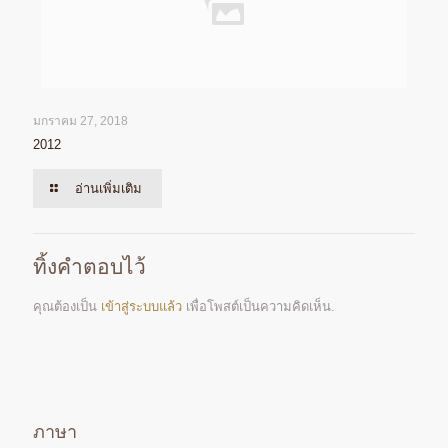
มกราคม 27, 2018
2012
อ่านเพิ่มเติม
ทิ้งคำตอบไว้
คุณต้องเป็น
เข้าสู่ระบบแล้ว
เพื่อโพสต์เป็นความคิดเห็น.
ภาษา