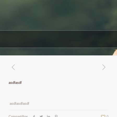
asdfasdf
asdfasdfasdf
Compartilhar
0