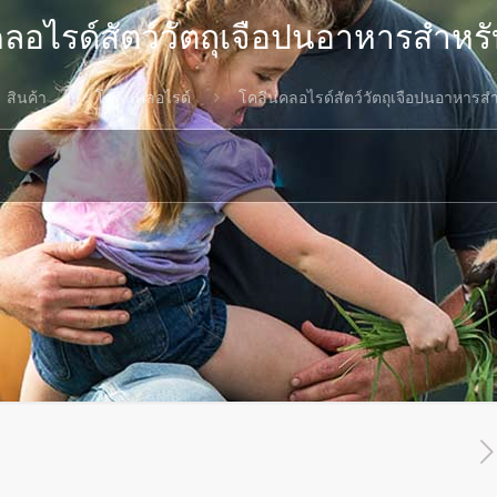
ลอไรด์สัตว์วัตถุเจือปนอาหารสำห
สินค้า
โคลีนคลอไรด์
โคลีนคลอไรด์สัตว์วัตถุเจือปนอาหาร