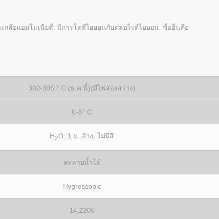
เกลือแอมโมเนียสี่. มีการโคลีไอออนกับคลอไรด์ไอออน. ชื่ออื่นคือ
302-305 ° C (ธ.ค.นี้)(มีไฟส่องสว่าง)
0-6° C
H
O
: 1 ม, ล้าง, ไม่มีสี
2
ละลายน้ำได้
Hygroscopic
14,2206