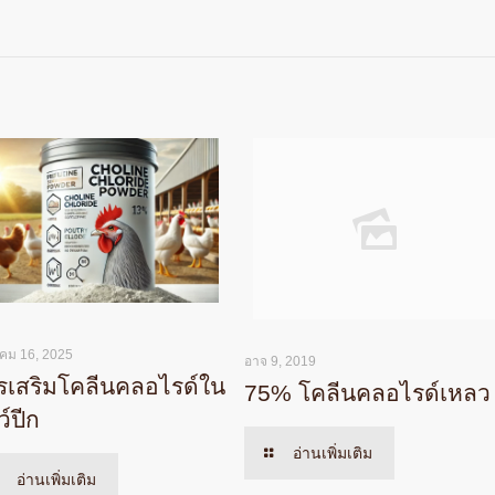
คม 16, 2025
อาจ 9, 2019
รเสริมโคลีนคลอไรด์ใน
75% โคลีนคลอไรด์เหลว
ว์ปีก
อ่านเพิ่มเติม
อ่านเพิ่มเติม