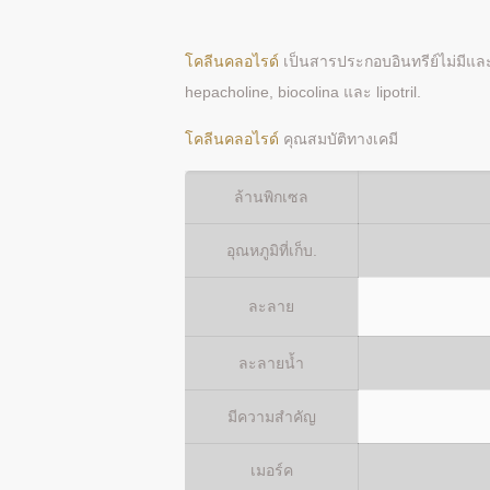
โคลีนคลอไรด์
เป็นสารประกอบอินทรีย์ไม่มีและ
hepacholine, biocolina และ lipotril.
โคลีนคลอไรด์
คุณสมบัติทางเคมี
ล้านพิกเซล
อุณหภูมิที่เก็บ.
ละลาย
ละลายน้ำ
มีความสำคัญ
เมอร์ค