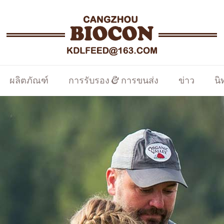
ผลิตภัณฑ์
การรับรอง & การขนส่ง
ข่าว
น