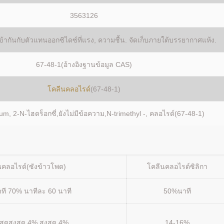
3563126
ข้ากันกับตัวแทนออกซิไดซ์ที่แรง, ความชื้น. จัดเก็บภายใต้บรรยากาศแห้ง.
67-48-1(อ้างอิงฐานข้อมูล CAS)
โคลีนคลอไรด์
(67-48-1)
m, 2-N-ไฮดร็อกซี่,ยังไม่มีข้อความ,N-trimethyl -, คลอไรด์(67-48-1)
นคลอไรด์(ซังข้าวโพด)
โคลีนคลอไรด์ซิลิกา
ี 70% นาทีละ 60 นาที
50%นาที
สุดสูงสุด 4% สูงสุด 4%
14-16%