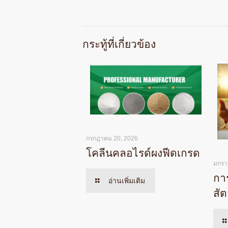
กระทู้ที่เกี่ยวข้อง
กรกฎาคม 20, 2026
โคลีนคลอไรด์ผงฟีดเกรด
มกรา
กา
อ่านเพิ่มเติม
สัต