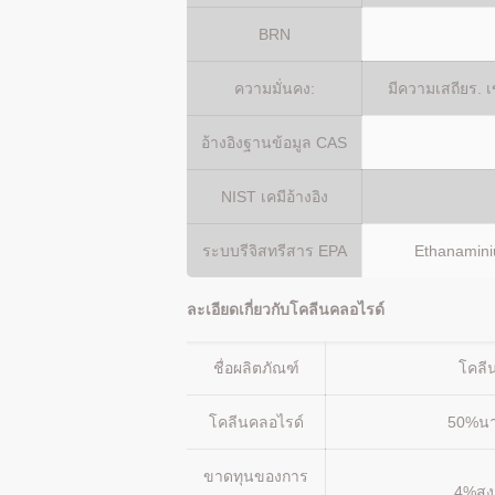
BRN
ความมั่นคง:
มีความเสถียร. เ
อ้างอิงฐานข้อมูล CAS
NIST เคมีอ้างอิง
ระบบรีจิสทรีสาร EPA
Ethanaminiu
ละเอียดเกี่ยวกับโคลีนคลอไรด์
ชื่อผลิตภัณฑ์
โคลี
โคลีนคลอไรด์
50%นาท
ขาดทุนของการ
4%สูง