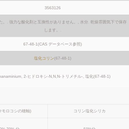
3563126
た。. 強力な酸化剤と互換性がありません。, 水分. 乾燥雰囲気下で保存
します。.
67-48-1(CAS データベース参照)
塩化コリン
(67-48-1)
thanaminium, 2-ヒドロキシ-N,N,N-トリメチル-, 塩化(67-48-1)
ウモロコシの穂軸)
コリン塩化シリカ