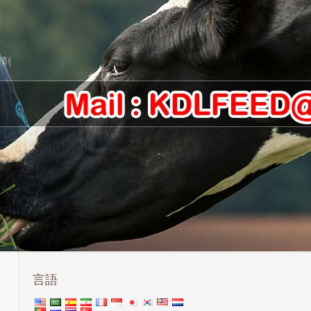
剤
加剤
言語