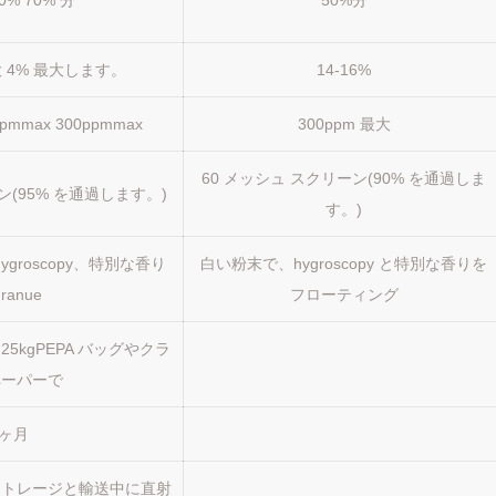
0% 70% 分
50%分
大 4% 最大します。
14-16%
ppmmax 300ppmmax
300ppm 最大
60 メッシュ スクリーン(90% を通過しま
ン(95% を通過します。)
す。)
groscopy、特別な香り
白い粉末で、hygroscopy と特別な香りを
ranue
フローティング
25kgPEPA バッグやクラ
ペーパーで
 ヶ月
ストレージと輸送中に直射