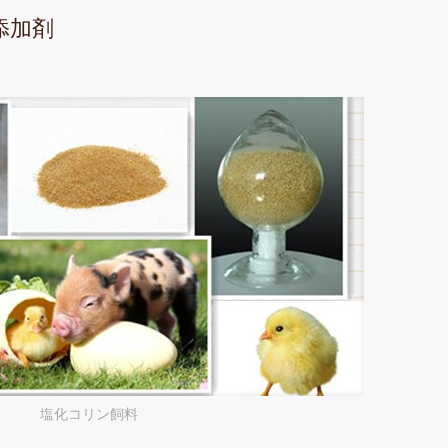
添加剤
塩化コリン飼料