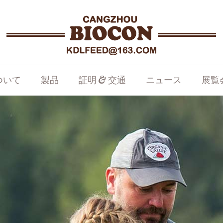
ついて
製品
証明 & 交通
ニュース
展覧