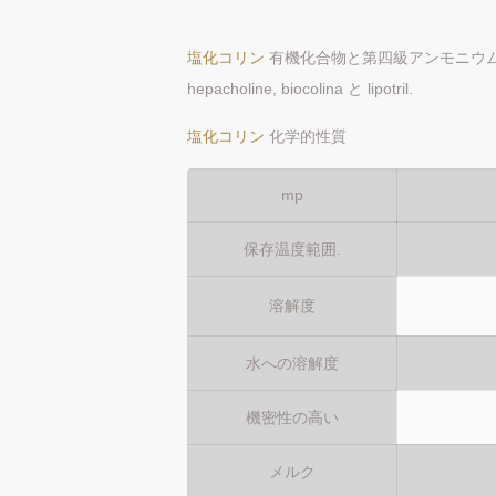
塩化コリン
有機化合物と第四級アンモニウム
hepacholine, biocolina と lipotril.
塩化コリン
化学的性質
mp
保存温度範囲.
溶解度
水への溶解度
機密性の高い
メルク