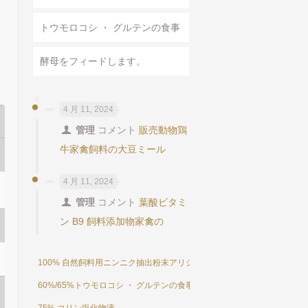
トウモロコシ ・ グルテンの食事
酵母をフィードします。
4 月 11, 2024
管理
コメント
販売動物鶏
牛家禽飼料の大豆ミール
4 月 11, 2024
管理
コメント
葉酸ビタミ
ン B9 飼料添加物家禽の
100% 自然飼料用ニンニク抽出粉末アリシン 25%
60%/65%トウモロコシ ・ グルテンの食事