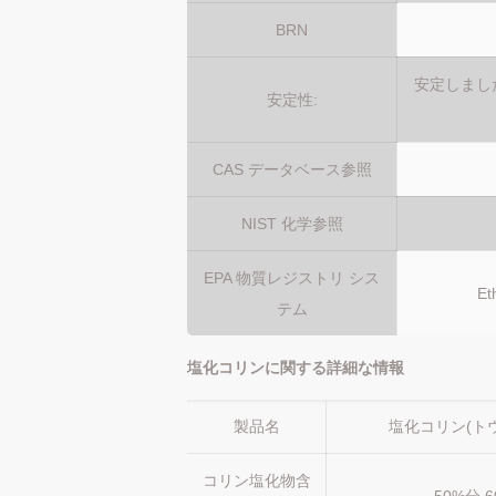
BRN
安定しまし
安定性:
CAS データベース参照
NIST 化学参照
EPA 物質レジストリ シス
E
テム
塩化コリンに関する詳細な情報
製品名
塩化コリン(ト
コリン塩化物含