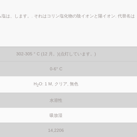
塩は、します。. それはコリン塩化物の陰イオンと陽イオン. 代替名は
302-305 ° C (12 月。)(点灯しています。)
0-6° C
H
O: 1 M, クリア, 無色
2
水溶性
吸放湿
14,2206