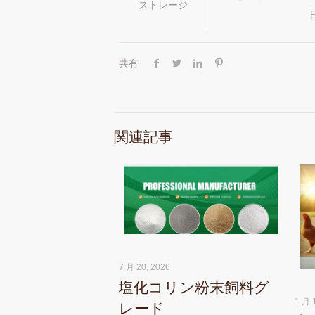
ストレージ
共有
関連記事
7 月 20, 2026
塩化コリン粉末飼料グ
1 月 
レード