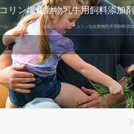
コリン塩化動物乳牛用飼料添加
ーム
製品
塩化コリン
コリン塩化動物乳牛用飼料添