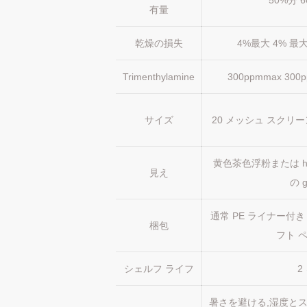
50%分 6
有量
乾燥の損失
4%最大 4% 最
Trimenthylamine
300ppmmax 300
サイズ
20 メッシュ スクリー
黄色茶色浮粉または hy
見え
の g
通常 PE ライナー付き 
梱包
フト 
シェルフ ライフ
2
暑さを避ける,湿度と