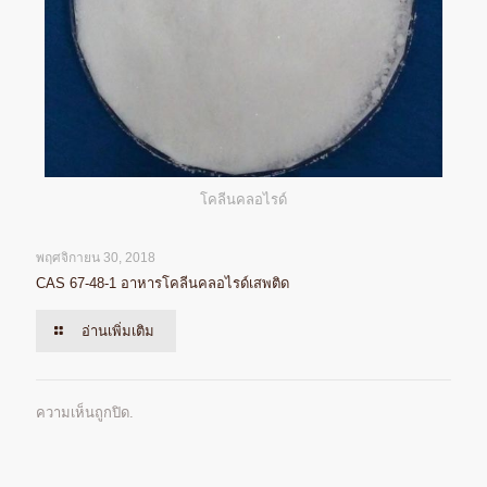
โคลีนคลอไรด์
พฤศจิกายน 30, 2018
CAS 67-48-1 อาหารโคลีนคลอไรด์เสพติด
อ่านเพิ่มเติม
ความเห็นถูกปิด.