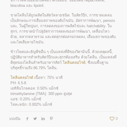
มีการโคลีไอออนกับคลอไรด์ไอออน. ชื่ออื่นคือ hepacholine,
biocolina และ lipotril.
ขาดโคลีนได้ถูกผลิตในสัตว์หลายชนิด. ในสัตว์ปีก, การขาดแคลน
เป็นลักษณะการเสื่อมสภาพของตับไขมัน, อัตราการพัฒนา, perosis
และ, ในผู้ใหญ่นก, การลดลงของการผลิตไข่และ hatchability. ใน
สุกร, การขาดนำไปสู่อัตราการลดลงของการพัฒนา, เคลื่อนไหว
ด้วย, หลากหลายรวม และสดสุกรต่อครอกลดลง, เสื่อมสภาพของตับ
และไตเสียหายไขมัน.
ข้าวโพดและธัญพืชอื่น ๆ เป็นแหล่งที่ดีของวิตามินนี้. ด้วยเหตุผลนี้,
ปฏิบัติอาหารสำหรับสัตว์ปีกและสุกรต้องเสริม ด้วยโคลีน. เป็นแหล่งที่
ดีสุดของโคลีนสำหรับอาหารสัตว์
โคลีนคลอไรด์
, ซึ่งบนพื้นฐาน
บริสุทธิ์รวมถึง 86.79% โคลีน.
โคลีนคลอไรด์
เนื้อหา: 75% นาที
PH: 6.5-8
เอทิลีนไกลคอล: 0.50% แม็กซ์
trimethylamine (TMA): 300 ppm สูงสุด
แอช: 0.20% แม็กซ์
โลหะหนัก: 0.002% แม็กซ์
แบ่งปัน
0