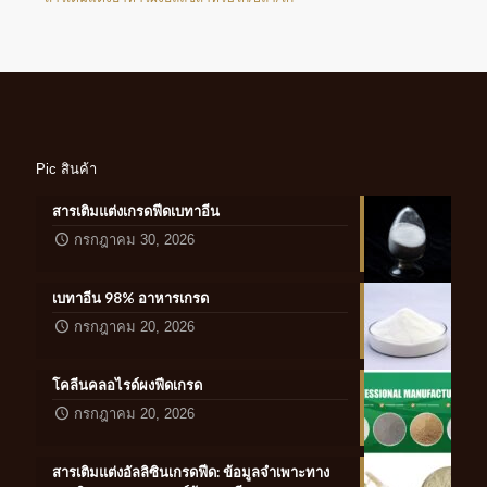
Pic สินค้า
สารเติมแต่งเกรดฟีดเบทาอีน
กรกฎาคม 30, 2026
เบทาอีน 98% อาหารเกรด
กรกฎาคม 20, 2026
โคลีนคลอไรด์ผงฟีดเกรด
กรกฎาคม 20, 2026
สารเติมแต่งอัลลิซินเกรดฟีด: ข้อมูลจำเพาะทาง