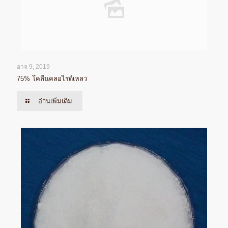
อาจ 9, 2019
75% โคลีนคลอไรด์เหลว
อ่านเพิ่มเติม