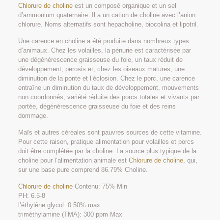
Chlorure de choline
est un composé organique et un sel
d’ammonium quaternaire. Il a un cation de choline avec l’anion
chlorure. Noms alternatifs sont hepacholine, biocolina et lipotril.
Une carence en choline a été produite dans nombreux types
d’animaux. Chez les volailles, la pénurie est caractérisée par
une dégénérescence graisseuse du foie, un taux réduit de
développement, perosis et, chez les oiseaux matures, une
diminution de la ponte et l’éclosion. Chez le porc, une carence
entraîne un diminution du taux de développement, mouvements
non coordonnés, variété réduite des porcs totales et vivants par
portée, dégénérescence graisseuse du foie et des reins
dommage.
Maïs et autres céréales sont pauvres sources de cette vitamine.
Pour cette raison, pratique alimentation pour volailles et porcs
doit être complétée par la choline. La source plus typique de la
choline pour l’alimentation animale est
Chlorure de choline
, qui,
sur une base pure comprend 86.79% Choline.
Chlorure de choline
Contenu: 75% Min
PH: 6.5-8
l’éthylène glycol: 0.50% max
triméthylamine (TMA): 300 ppm Max