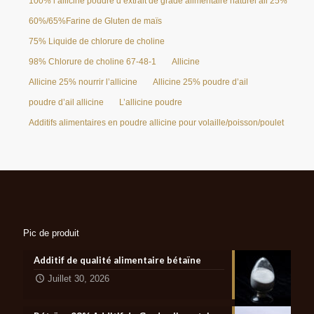
100% l’allicine poudre d’extrait de grade alimentaire naturel ail 25%
60%/65%Farine de Gluten de maïs
75% Liquide de chlorure de choline
98% Chlorure de choline 67-48-1
Allicine
Allicine 25% nourrir l’allicine
Allicine 25% poudre d’ail
poudre d’ail allicine
L’allicine poudre
Additifs alimentaires en poudre allicine pour volaille/poisson/poulet
Pic de produit
Additif de qualité alimentaire bétaïne
Juillet 30, 2026