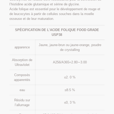
l’histidine acide glutamique et sérine de glycine.
Acide folique est essentiel pour le développement de rouge et
de leucocytes à partir de cellules souches dans la moelle
osseuse et de leur maturation.
SPÉCIFICATION DE L’ACIDE FOLIQUE FOOD GRADE
USP38
Jaune, jaune-brun ou jaune-orange, poudre
apparence
de crystalling
Absorption de
A256/A365=2.80∼3.00
Ultravlolet
Composés
≤2. 0 %
apparentés
eau
≤8.5 %
Résidu sur
≤0, 3 %
l’allumage