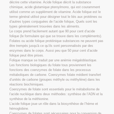
décrire cette vitamine. Acide folique décrit la substance
chimique, acide glutamique pteroylmono, qui est couramment
utilisé comme un supplément de vitamine. Acide folique est le
terme général utilisé pour désigner tout le liés aux protéines ou
d’autres types conjuguées de l’acide folique, Quels sont les
types généralement trouvées dans les aliments.
Le corps prend facilement autant que 90 pour cent d’acide
folique (le formulaire qui que se trouve dans les compléments).
Folates ou acide folique protéinique substances ne peuvent pas
être trempés jusqu'à ce qu’ils sont personnalisés par des
enzymes dans le corps. Aussi peu que 50 pour cent d’acide
folique peut être prises.
Folique manque se traduit par une anémie mégaloblastique.
Les fonctions biologiques du folate tous proviennent les
fonctions des coenzymes de folate dans les processus
métaboliques de carbone. Coenzymes folate médient transfert
d’unités de carbone (groupes méthyle ou méthylène) dans les
réactions biochimiques.
Coenzymes de folate sont essentiels pour le métabolisme de
l’acide nucléique dans deux méthodes: synthèse de l’ADN et la
synthèse de la méthionine.
L’acide folique joue un rôle dans la biosynthèse de l’hème et
hémoglobine.
Coenzymes de folates sont nécessaires pour la conversion de