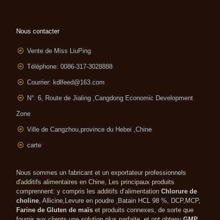
Nous contacter
Vente de Miss LiuPing
Téléphone: 0086-317-3028888
Courrier:
kdlfeed@163.com
N°. 6, Route de Jialing ,
Cangdong Economic Development
Zone
Ville de Cangzhou,province du Hebei ,Chine
carte
Nous sommes un fabricant et un exportateur professionnels
d'additifs alimentaires en Chine, Les principaux produits
comprennent: y compris les additifs d’alimentation
Chlorure de
choline
, Allicine,Levure en poudre ,Batain HCL 98 %, DCP,MCP,
Farine de Gluten de maïs
et produits connexes, de sorte que
fournir aux clients une solution plus parfaite. et ont obtenu
GMP