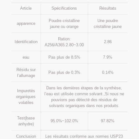
Article
Spécifications
Résultats
Poudre cristalline
Une poudre
apparence
jaune ou orange
cristalline jaune
Ration:
Identification
2.86
A256/A365:2.80~3.00
eau
Pas plus de 8.5%
7.9%
Résidu sur
Pas plus de 0.3%
0.14%
l’allumage
Dans les dernières étapes de la synthèse,
Impuretés
l’eau est utilisée comme solvant ,Si nous ne
organiques
pouvions pas détecté des résidus de
volatiles
solvants organiques dans nos produits.
Test(base
95.0%~102.0%
97.82%
anhydre)
Conclusion
Les résultats conforme aux normes USP23