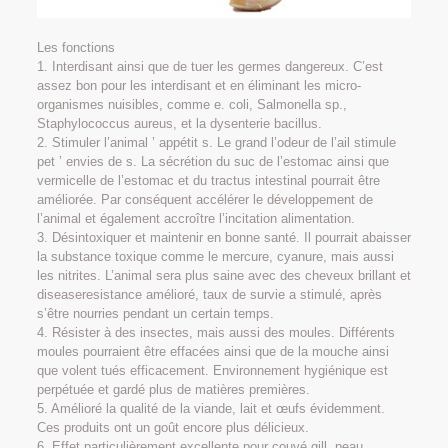
Les fonctions
1. Interdisant ainsi que de tuer les germes dangereux. C’est
assez bon pour les interdisant et en éliminant les micro-
organismes nuisibles, comme e. coli, Salmonella sp.,
Staphylococcus aureus, et la dysenterie bacillus.
2. Stimuler l’animal ’ appétit s. Le grand l’odeur de l’ail stimule
pet ’ envies de s. La sécrétion du suc de l’estomac ainsi que
vermicelle de l’estomac et du tractus intestinal pourrait être
améliorée. Par conséquent accélérer le développement de
l’animal et également accroître l’incitation alimentation.
3. Désintoxiquer et maintenir en bonne santé. Il pourrait abaisser
la substance toxique comme le mercure, cyanure, mais aussi
les nitrites. L’animal sera plus saine avec des cheveux brillant et
diseaseresistance amélioré, taux de survie a stimulé, après
s’être nourries pendant un certain temps.
4. Résister à des insectes, mais aussi des moules. Différents
moules pourraient être effacées ainsi que de la mouche ainsi
que volent tués efficacement. Environnement hygiénique est
perpétuée et gardé plus de matières premières.
5. Amélioré la qualité de la viande, lait et œufs évidemment.
Ces produits ont un goût encore plus délicieux.
6. Effet particulièrement excellente pour couvé gill, peau