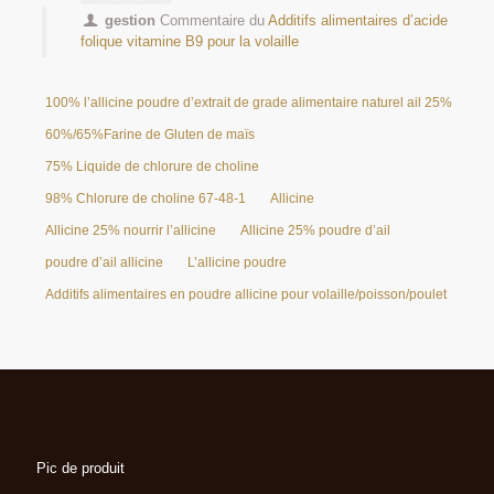
gestion
Commentaire du
Additifs alimentaires d’acide
folique vitamine B9 pour la volaille
100% l’allicine poudre d’extrait de grade alimentaire naturel ail 25%
60%/65%Farine de Gluten de maïs
75% Liquide de chlorure de choline
98% Chlorure de choline 67-48-1
Allicine
Allicine 25% nourrir l’allicine
Allicine 25% poudre d’ail
poudre d’ail allicine
L’allicine poudre
Additifs alimentaires en poudre allicine pour volaille/poisson/poulet
Pic de produit