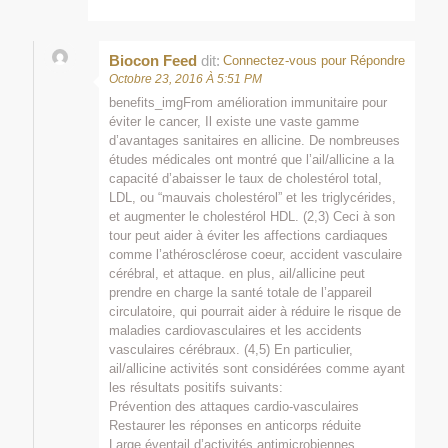
Biocon Feed
dit:
Connectez-vous pour Répondre
Octobre 23, 2016 À 5:51 PM
benefits_imgFrom amélioration immunitaire pour
éviter le cancer, Il existe une vaste gamme
d’avantages sanitaires en allicine. De nombreuses
études médicales ont montré que l’ail/allicine a la
capacité d’abaisser le taux de cholestérol total,
LDL, ou “mauvais cholestérol” et les triglycérides,
et augmenter le cholestérol HDL. (2,3) Ceci à son
tour peut aider à éviter les affections cardiaques
comme l’athérosclérose coeur, accident vasculaire
cérébral, et attaque. en plus, ail/allicine peut
prendre en charge la santé totale de l’appareil
circulatoire, qui pourrait aider à réduire le risque de
maladies cardiovasculaires et les accidents
vasculaires cérébraux. (4,5) En particulier,
ail/allicine activités sont considérées comme ayant
les résultats positifs suivants:
Prévention des attaques cardio-vasculaires
Restaurer les réponses en anticorps réduite
Large éventail d’activités antimicrobiennes.