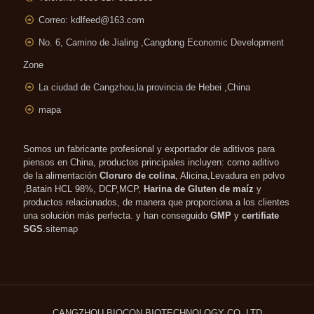
Correo:
kdlfeed@163.com
No. 6, Camino de Jialing ,
Cangdong Economic Development
Zone
La ciudad de Cangzhou,la provincia de Hebei ,China
mapa
Somos un fabricante profesional y exportador de aditivos para
piensos en China, productos principales incluyen: como aditivo
de la alimentación
Cloruro de colina
, Alicina,Levadura en polvo
,Batain HCL 98%, DCP,MCP,
Harina de Gluten de maíz
y
productos relacionados, de manera que proporciona a los clientes
una solución más perfecta. y han conseguido
GMP
y
certifiate
SGS
.
sitemap
CANGZHOU
BIOCON
BIOTECHNOLOGY CO.,LTD