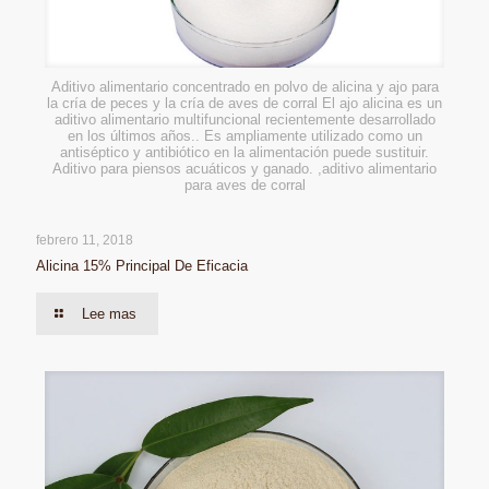
Aditivo alimentario concentrado en polvo de alicina y ajo para
la cría de peces y la cría de aves de corral El ajo alicina es un
aditivo alimentario multifuncional recientemente desarrollado
en los últimos años.. Es ampliamente utilizado como un
antiséptico y antibiótico en la alimentación puede sustituir.
Aditivo para piensos acuáticos y ganado. ,aditivo alimentario
para aves de corral
febrero 11, 2018
Alicina 15% Principal De Eficacia
Lee mas