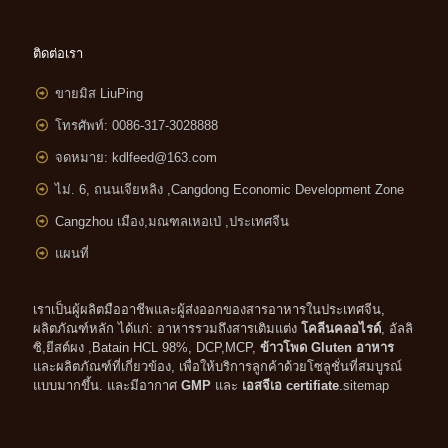
ติดต่อเรา
ขายมิส LiuPing
โทรศัพท์: 0086-317-3028888
จดหมาย:
kdlfeed@163.com
ไม่. 6, ถนนเจียหลิง ,
Cangdong Economic Development Zone
Cangzhou เมือง,มณฑลเหอเป่ ,ประเทศจีน
แผนที่
เราเป็นผู้ผลิตมืออาชีพและผู้ส่งออกของสารอาหารในประเทศจีน,
ผลิตภัณฑ์หลัก ได้แก่: อาหารรวมถึงสารเติมแต่ง
โคลีนคลอไรด์
, อัลลิ
ซิ,ยีสต์ผง ,Batain HCL 98%, DCP,MCP,
ข้าวโพด Gluten อาหาร
และผลิตภัณฑ์ที่เกี่ยวข้อง, เพื่อให้บริการลูกค้าด้วยโซลูชั่นที่สมบูรณ์
แบบมากขึ้น. และมีอากาศ
GMP
และ
เอสจีเอ certifiate
.
sitemap