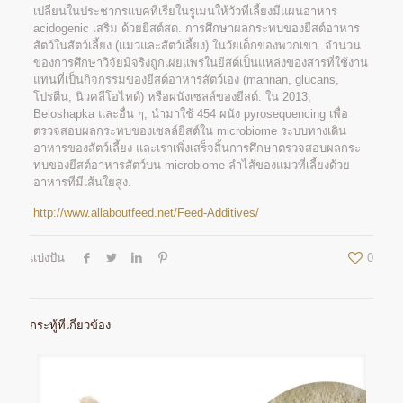
เปลี่ยนในประชากรแบคทีเรียในรูเมนให้วัวที่เลี้ยงมีแผนอาหาร
acidogenic เสริม ด้วยยีสต์สด. การศึกษาผลกระทบของยีสต์อาหาร
สัตว์ในสัตว์เลี้ยง (แมวและสัตว์เลี้ยง) ในวัยเด็กของพวกเขา. จำนวน
ของการศึกษาวิจัยมีจริงถูกเผยแพร่ในยีสต์เป็นแหล่งของสารที่ใช้งาน
แทนที่เป็นกิจกรรมของยีสต์อาหารสัตว์เอง (mannan, glucans,
โปรตีน, นิวคลีโอไทด์) หรือผนังเซลล์ของยีสต์. ใน 2013,
Beloshapka และอื่น ๆ, นำมาใช้ 454 ผนัง pyrosequencing เพื่อ
ตรวจสอบผลกระทบของเซลล์ยีสต์ใน microbiome ระบบทางเดิน
อาหารของสัตว์เลี้ยง และเราเพิ่งเสร็จสิ้นการศึกษาตรวจสอบผลกระ
ทบของยีสต์อาหารสัตว์บน microbiome ลำไส้ของแมวที่เลี้ยงด้วย
อาหารที่มีเส้นใยสูง.
http://www.allaboutfeed.net/Feed-Additives/
แบ่งปัน
0
กระทู้ที่เกี่ยวข้อง