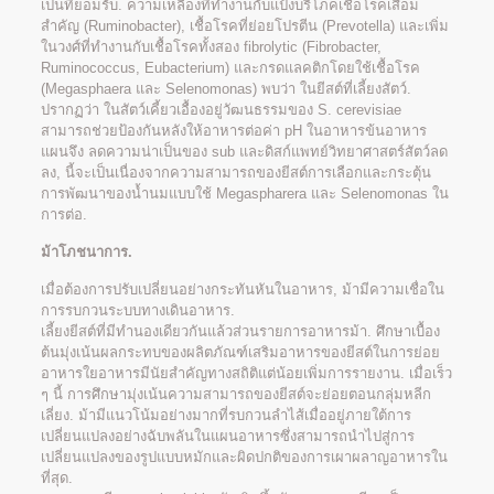
เป็นที่ยอมรับ. ความเหลืองที่ทำงานกับแป้งบริโภคเชื้อโรคเสื่อม
สำคัญ (Ruminobacter), เชื้อโรคที่ย่อยโปรตีน (Prevotella) และเพิ่ม
ในวงศ์ที่ทำงานกับเชื้อโรคทั้งสอง fibrolytic (Fibrobacter,
Ruminococcus, Eubacterium) และกรดแลคติกโดยใช้เชื้อโรค
(Megasphaera และ Selenomonas) พบว่า ในยีสต์ที่เลี้ยงสัตว์.
ปรากฏว่า ในสัตว์เคี้ยวเอื้องอยู่วัฒนธรรมของ S. cerevisiae
สามารถช่วยป้องกันหลังให้อาหารต่อค่า pH ในอาหารข้นอาหาร
แผนจึง ลดความน่าเป็นของ sub และดิสก์แพทย์วิทยาศาสตร์สัตว์ลด
ลง, นี้จะเป็นเนื่องจากความสามารถของยีสต์การเลือกและกระตุ้น
การพัฒนาของน้ำนมแบบใช้ Megaspharera และ Selenomonas ใน
การต่อ.
ม้าโภชนาการ.
เมื่อต้องการปรับเปลี่ยนอย่างกระทันหันในอาหาร, ม้ามีความเชื่อใน
การรบกวนระบบทางเดินอาหาร.
เลี้ยงยีสต์ที่มีทำนองเดียวกันแล้วส่วนรายการอาหารม้า. ศึกษาเบื้อง
ต้นมุ่งเน้นผลกระทบของผลิตภัณฑ์เสริมอาหารของยีสต์ในการย่อย
อาหารใยอาหารมีนัยสำคัญทางสถิติแต่น้อยเพิ่มการรายงาน. เมื่อเร็ว
ๆ นี้ การศึกษามุ่งเน้นความสามารถของยีสต์จะย่อยตอนกลุ่มหลีก
เลี่ยง. ม้ามีแนวโน้มอย่างมากที่รบกวนลำไส้เมื่ออยู่ภายใต้การ
เปลี่ยนแปลงอย่างฉับพลันในแผนอาหารซึ่งสามารถนำไปสู่การ
เปลี่ยนแปลงของรูปแบบหมักและผิดปกติของการเผาผลาญอาหารใน
ที่สุด.