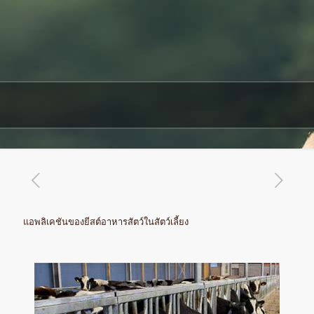
แอพลิเคชันของยีสต์อาหารสัตว์ในสัตว์เลี้ยง