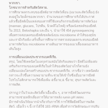
พวกเขา.
โภชนาการสำหรับสัตว์สหาย.
การศึกษาผลกระทบของยีสต์อาหารสัตว์เพื่อน (แมวและสัตว์เลี้ยง) ยัง
คงอยู่ในวัยเด็กของพวกเขา. จำนวนของการศึกษาจริงได้ประกาศ
แล้วเชื้อยีสต์เป็นแหล่งของสารที่ใช้แทนกิจกรรมยีสต์อาหารสัตว์เอง
(mannan, glucans, โปรตีน, นิวคลีโอไทด์) หรือผนังเซลล์ของยีสต์.
ใน 2013, Beloshapka และอื่น ๆ, นำมาใช้ 454 pyrosequencing
เพื่อตรวจสอบผลของยีสต์เซลล์ผนังบน microbiome ลำไส้ของสุนัข
และเรามีจริงเพิ่ง เสร็จสิ้นการศึกษาการตรวจสอบผลกระทบของยีสต์
อาหารสัตว์บน microbiome ทางเดินอาหารของแมวเลี้ยงแผนอาหาร
เส้นใยสูง.
การเปลี่ยนแปลงประชากรแบคทีเรีย.
สรุป, โดยใช้เทคนิคโมเลกุลร่วมสมัยได้จริงแสดงว่า ยีสต์ไม่เพียงส่ง
เสริมกิจกรรมของแบคทีเรียในลำไส้ของสัตว์อย่างไรก็ตามยัง
เปลี่ยนแปลงโครงสร้างของประชากรแบคทีเรีย. เราเชื่อว่า เทคนิคดัง
กล่าวจะเร็วขึ้นความพยายามที่จะช่วยให้เข้าใจซึ่งเมื่ออาหารยีสต์
โปรไบโอติกสามารถใช้เพื่อเพิ่ม &ขี้อาย;& ขี้อาย; สุขภาพสัตว์และ
การผลิต.
ปรากฏว่าในวัวและสัตว์เคี้ยวเอื้องอื่น ๆ, อาหารยีสต์วัฒนธรรม
สามารถช่วยหลีกเลี่ยงการให้อาหารหลัง rumin pH ลดลง.
มีการดำเนินวิจัยมากนำเกี่ยวกับการใช้ การใช้ฟีดยีสต์ในการผลิต
สัตว์. เมื่อเร็ว ๆ นี้ เราได้ใช้ 16S rRNA เพื่อทำการวัดลักษณะการปรับ