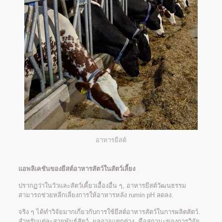
อาหารยีสต์
แอพลิเคชันของยีสต์อาหารสัตว์ในสัตว์เลี้ยง
ปรากฏว่าในวัวและสัตว์เคี้ยวเอื้องอื่น ๆ, อาหารยีสต์วัฒนธรรม
สามารถช่วยหลีกเลี่ยงการให้อาหารหลัง rumin pH ลดลง.
จริง ๆ ได้ทำวิจัยมากเกี่ยวกับการใช้ยีสต์อาหารสัตว์ในการผลิตสัตว์.
สำหรับแต่ละสายพันธุ์สัตว์, ผลอาจแตกต่าง. คือสถานะของการวิจัย