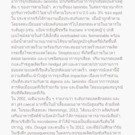
อาการจุกเสียดและ laminitis มักเกิดขึ้นกับอาการจุกเสียดเป็นสาเหตุ
ต้น ๆ ของการตายในม้า. ความถี่ของ laminitis ในสหราชอาณาจักร
ถูกรับการบันทึกไว้อย่างไรก็ตามในระหว่าง 0.5 และ 3% ของ equid
ใน ประชากรจริงได้รายงานเมื่อประสบกับสภาพ. เมื่อม้าถูกท้าทาย
โดยจดทะเบียนอย่างฉับพลันของคาร์โบไฮเดรตละลายในอาหารใน
ระดับสูง (เช่น. แป้งจากธัญพืชหรือ fructans จากทุ่งหญ้า) ปกติ
เอนไซม์สลายในลำไส้เล็กคือ overloaded และ fermentable พร้อม
แป้ง/น้ำตาลจำนวนมากผ่านไส้ขนาดใหญ่หมักจุลินทรีย์เกิดขึ้นที่.
หมักอย่างรวดเร็วมาพร้อมกับการสะสมอย่างรวดเร็วของการผลิต
กรดเชื้อโรคเช่นแลคโตและ Streptococci ที่เกิดขึ้นภายในเวลา
ตลอด laminitis และบางชนิดของอาการจุกเสียด. ปริมาณกรดแลคติ
กและก๊าซสูงผลิตเรียก hindgut pH และความตาย/ปราบปรามการ
ย่อยสลายแบคทีเรียเส้นใยปกติลงอย่างรวดเร็ว. เหตุการณ์เหล่านี้มี
ความคิดที่จะนำไปสู่อาการจุกเสียด impaction เนื่องจากก๊าซส่วน
เกินที่สะสมรวมกับคาย digesta และ laminitis เนื่องจากการปล่อย
สารพิษเมื่อแบคทีเรียร้ายกรัม lyse และมีนผลิต โดยนมอุดมสมบูรณ์
ทันทีที่ผลิตแบคทีเรีย.
ใน 2002, เมดินาและอื่น ๆ รายงานว่า ระดับกรดแลคติกลดลง และ
ค่า pH caecal มากขึ้นในม้าเลี้ยงแผนอาหารแป้งสูงเสริม ด้วยยีสต์
สด. ในขณะที่เฮลและ Hemmings, 2013, ได้แนะนำว่า ผลิตภัณฑ์
เสริมอาหารยีสต์ช้าแป้งหมักในลำไส้การย่อยอาหารอารมณ์เสียม้า.
ศึกษาเชิงลึกใน microbiome ลำไส้ม้าของเป็นเพียงแค่เริ่มต้นให้
ปรากฏ, เช่น. Dougal และคนอื่น ๆ ใน 2012, และที่ยังไม่ศึกษาวิจัย
ในเชิงลึก pyrosequencing ในผลกระทบของผลิตภัณฑ์เสริมอาหาร