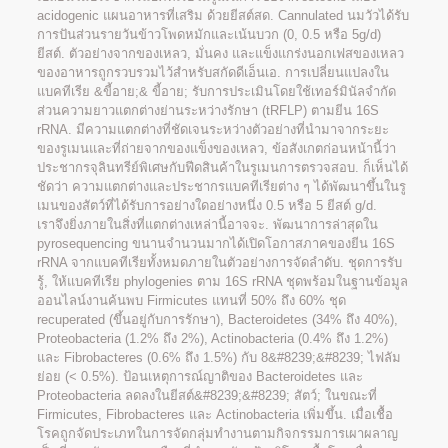
acidogenic แผนอาหารที่เสริม ด้วยยีสต์สด. Cannulated นมวัวได้รับ
การปันส่วนรายวันข้าวโพดหมักและเน้นบวก (0, 0.5 หรือ 5g/d)
ยีสต์. ตัวอย่างจากของเหลว, มั่นคง และแข็งแกร่งนอกเฟสของเหลว
ของอาหารถูกรวบรวมไว้สำหรับสกัดดีเอ็นเอ. การเปลี่ยนแปลงใน
แบคทีเรีย &ขี้อาย;& ขี้อาย; รับการประเมินโดยใช้เทอร์มินัลจำกัด
ส่วนความยาวแตกต่างย่านระหว่างรักษา (tRFLP) ตามยีน 16S
rRNA. มีความแตกต่างที่ชัดเจนระหว่างตัวอย่างที่นำมาจากระยะ
ของรูเมนและที่ถ่ายจากของแข็งของเหลว, ข้อสังเกตก่อนหน้านี้ว่า
ประชากรจุลินทรีย์พิเศษกับฟีดสินค้าในรูเมนการตรวจสอบ. ก็เห็นได้
ชัดว่า ความแตกต่างและประชากรแบคทีเรียต่าง ๆ ได้พัฒนาขึ้นในรู
เมนของสัตว์ที่ได้รับการอย่างใดอย่างหนึ่ง 0.5 หรือ 5 ยีสต์ g/d.
เราจึงยิ่งภายในสิ่งที่แตกต่างเหล่านี้อาจจะ. พัฒนาการล่าสุดใน
pyrosequencing ขนานจำนวนมากได้เปิดโอกาสภาคของยีน 16S
rRNA จากแบคทีเรียทั้งหมดภายในตัวอย่างการจัดลำดับ. ชุดการรับ
รู้, ให้แบคทีเรีย phylogenies ตาม 16S rRNA ชุดพร้อมในฐานข้อมูล
ออนไลน์งานค้นพบ Firmicutes แทนที่ 50% ถึง 60% ชุด
recuperated (ขึ้นอยู่กับการรักษา), Bacteroidetes (34% ถึง 40%),
Proteobacteria (1.2% ถึง 2%), Actinobacteria (0.4% ถึง 1.2%)
และ Fibrobacteres (0.6% ถึง 1.5%) กับ 8&#8239;&#8239; ไฟลัม
ย่อย (< 0.5%). ป้อนเหตุการณ์ญาติของ Bacteroidetes และ
Proteobacteria ลดลงในยีสต์&#8239;&#8239; สัตว์; ในขณะที่
Firmicutes, Fibrobacteres และ Actinobacteria เพิ่มขึ้น. เมื่อเชื้อ
โรคถูกจัดประเภทในการจัดกลุ่มทำงานตามกิจกรรมการเผาผลาญ