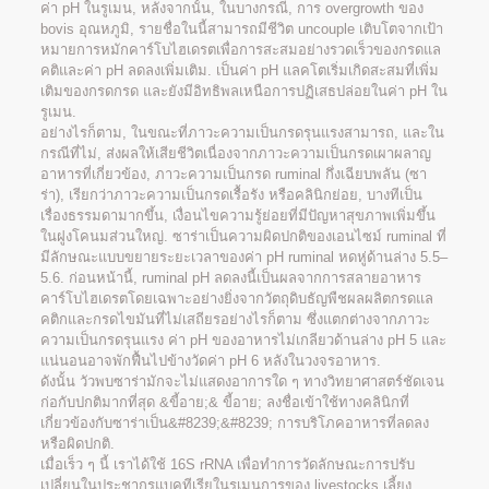
ค่า pH ในรูเมน, หลังจากนั้น, ในบางกรณี, การ overgrowth ของ
bovis อุณหภูมิ, รายชื่อในนี้สามารถมีชีวิต uncouple เติบโตจากเป้า
หมายการหมักคาร์โบไฮเดรตเพื่อการสะสมอย่างรวดเร็วของกรดแล
คติและค่า pH ลดลงเพิ่มเติม. เป็นค่า pH แลคโตเริ่มเกิดสะสมที่เพิ่ม
เติมของกรดกรด และยังมีอิทธิพลเหนือการปฏิเสธปล่อยในค่า pH ใน
รูเมน.
อย่างไรก็ตาม, ในขณะที่ภาวะความเป็นกรดรุนแรงสามารถ, และใน
กรณีที่ไม่, ส่งผลให้เสียชีวิตเนื่องจากภาวะความเป็นกรดเผาผลาญ
อาหารที่เกี่ยวข้อง, ภาวะความเป็นกรด ruminal กึ่งเฉียบพลัน (ซา
ร่า), เรียกว่าภาวะความเป็นกรดเรื้อรัง หรือคลินิกย่อย, บางทีเป็น
เรื่องธรรมดามากขึ้น, เงื่อนไขความรู้ย่อยที่มีปัญหาสุขภาพเพิ่มขึ้น
ในฝูงโคนมส่วนใหญ่. ซาร่าเป็นความผิดปกติของเอนไซม์ ruminal ที่
มีลักษณะแบบขยายระยะเวลาของค่า pH ruminal หดหู่ด้านล่าง 5.5–
5.6. ก่อนหน้านี้, ruminal pH ลดลงนี้เป็นผลจากการสลายอาหาร
คาร์โบไฮเดรตโดยเฉพาะอย่างยิ่งจากวัตถุดิบธัญพืชผลผลิตกรดแล
คติกและกรดไขมันที่ไม่เสถียรอย่างไรก็ตาม ซึ่งแตกต่างจากภาวะ
ความเป็นกรดรุนแรง ค่า pH ของอาหารไม่เกลียวด้านล่าง pH 5 และ
แน่นอนอาจพักฟื้นไปข้างวัดค่า pH 6 หลังในวงจรอาหาร.
ดังนั้น วัวพบซาร่ามักจะไม่แสดงอาการใด ๆ ทางวิทยาศาสตร์ชัดเจน
ก่อกับปกติมากที่สุด &ขี้อาย;& ขี้อาย; ลงชื่อเข้าใช้ทางคลินิกที่
เกี่ยวข้องกับซาร่าเป็น&#8239;&#8239; การบริโภคอาหารที่ลดลง
หรือผิดปกติ.
เมื่อเร็ว ๆ นี้ เราได้ใช้ 16S rRNA เพื่อทำการวัดลักษณะการปรับ
เปลี่ยนในประชากรแบคทีเรียในรูเมนการของ livestocks เลี้ยง