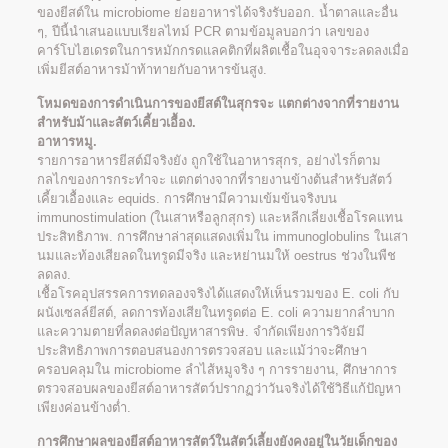
ของยีสต์ใน microbiome ย่อยอาหารได้จริงรับออก. น้ำตาลและอื่น
ๆ, ปีนี้นำเสนอแบบเรียลไทม์ PCR ตามข้อมูลบอกว่า เลขของ
คาร์โบไฮเดรตในการหมักกรดแลคติกที่ผลิตเชื้อในอุจจาระลดลงเมื่อ
เพิ่มยีสต์อาหารม้าท้าทายกับอาหารข้นสูง.
โหมดของการดำเนินการของยีสต์ในสุกรจะ แตกต่างจากที่รายงาน
สำหรับม้าและสัตว์เคี้ยวเอื้อง.
อาหารหมู.
รายการอาหารยีสต์มีจริงยัง ถูกใช้ในอาหารสุกร, อย่างไรก็ตาม
กลไกของการกระทำจะ แตกต่างจากที่รายงานข้างต้นสำหรับสัตว์
เคี้ยวเอื้องและ equids. การศึกษามีความเข้มข้นจริงบน
immunostimulation (ในเสาหรือลูกสุกร) และหลีกเลี่ยงเชื้อโรคแทน
ประสิทธิภาพ. การศึกษาล่าสุดแสดงเพิ่มใน immunoglobulins ในเสา
นมและท้องเสียลดในทรูดมีจริง และหย่านมให้ oestrus ช่วงในพืช
ลดลง.
เชื้อโรคอุปสรรคการทดลองจริงได้แสดงให้เห็นรวมของ E. coli กับ
ผนังเซลล์ยีสต์, ลดการท้องเสียในทรูดต่อ E. coli ความยากลำบาก
และความตายที่ลดลงต่อปัญหาสารพิษ. จำกัดเพียงการวิจัยมี
ประสิทธิภาพการตอบสนองการตรวจสอบ และแม้ว่าจะศึกษา
ครอบคลุมใน microbiome ลำไส้หมูจริง ๆ การรายงาน, ศึกษาการ
ตรวจสอบผลของยีสต์อาหารสัตว์ปรากฏว่าวันจริงได้ใช้วิธีแก้ปัญหา
เพียงค่อนข้างต่ำ.
การศึกษาผลของยีสต์อาหารสัตว์ในสัตว์เลี้ยงยังคงอยู่ในวัยเด็กของ