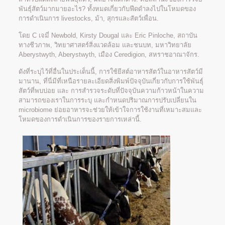
พันธุ์สัตว์มากมายอะไร? ทั้งหมดเกี่ยวกับฟีดดำลงไปในโหมดของ
การดำเนินการ livestocks, ม้า, สุกรและสัตว์เพื่อน.
โดย C เจมี่ Newbold, Kirsty Dougal และ Eric Pinloche, สถาบัน
ทางชีวภาพ, วิทยาศาสตร์สิ่งแวดล้อม และชนบท, มหาวิทยาลัย
Aberystwyth, Aberystwyth, เมือง Ceredigion, สหราชอาณาจักร.
ดังที่ระบุไว้ที่อื่นในประเด็นนี้, การใช้ยีสต์อาหารสัตว์ในอาหารสัตว์มี
มานาน, ที่นี่มีที่เหนือรายละเอียดสิ่งพิมพ์ปัจจุบันเกี่ยวกับการใช้พันธุ์
สัตว์ที่พบบ่อย และ การสำรวจระดับที่ปัจจุบันความก้าวหน้าในความ
สามารถของเราในการระบุ และกำหนดปริมาณการปรับเปลี่ยนใน
microbiome ย่อยอาหารจะช่วยให้เข้าใจการใช้งานที่เหมาะสมและ
โหมดของการดำเนินการของรายการเหล่านี้.