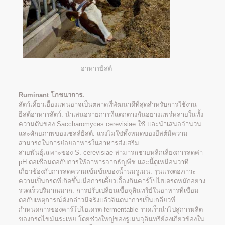
อาหารยีสต์
Ruminant โภชนาการ.
สัตว์เคี้ยวเอื้องแทนอาจเป็นตลาดที่พัฒนาดีที่สุดสำหรับการใช้งาน
ยีสต์อาหารสัตว์. นำเสนอรายการที่แตกต่างกันอย่างแพร่หลายในทั้ง
ความดันของ Saccharomyces cerevisiae ใช้ และนำเสนอจำนวน
และศักยภาพของเซลล์ยีสต์. แรงไม่ใช่ทั้งหมดของยีสต์มีความ
สามารถในการย่อยอาหารในอาหารส่งเสริม.
สายพันธุ์เฉพาะของ S. cerevisiae สามารถช่วยหลีกเลี่ยงการลดค่า
pH ต่อเชื่อมต่อกับการให้อาหารจากธัญพืช และนี้ดูเหมือนว่าที่
เกี่ยวข้องกับการลดความเข้มข้นของน้ำนมรูเมน. รุนแรงต่อภาวะ
ความเป็นกรดที่เกิดขึ้นเมื่อการเคี้ยวเอื้องกินคาร์โบไฮเดรตหมักอย่าง
รวดเร็วปริมาณมาก. การปรับเปลี่ยนเชื้อจุลินทรีย์ในอาหารที่เชื่อม
ต่อกับเหตุการณ์ดังกล่าวมีจริงแล้วจินตนาการเป็นเกลียวที่
กำหนดการของคาร์โบไฮเดรต fermentable รวดเร็วนำไปสู่การผลิต
ของกรดไขมันระเหย โดยช่วงใหญ่ของรูเมนจุลินทรีย์ลงเกี่ยวข้องใน