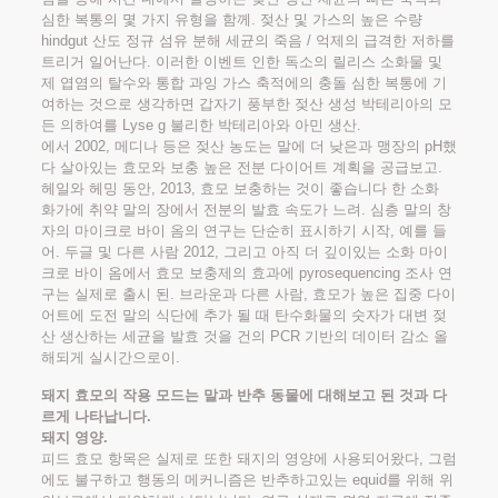
심한 복통의 몇 가지 유형을 함께. 젖산 및 가스의 높은 수량
hindgut 산도 정규 섬유 분해 세균의 죽음 / 억제의 급격한 저하를
트리거 일어난다. 이러한 이벤트 인한 독소의 릴리스 소화물 및
제 엽염의 탈수와 통합 과잉 가스 축적에의 충돌 심한 복통에 기
여하는 것으로 생각하면 갑자기 풍부한 젖산 생성 박테리아의 모
든 의하여를 Lyse g 불리한 박테리아와 아민 생산.
에서 2002, 메디나 등은 젖산 농도는 말에 더 낮은과 맹장의 pH했
다 살아있는 효모와 보충 높은 전분 다이어트 계획을 공급보고.
헤일와 헤밍 동안, 2013, 효모 보충하는 것이 좋습니다 한 소화
화가에 취약 말의 장에서 전분의 발효 속도가 느려. 심층 말의 창
자의 마이크로 바이 옴의 연구는 단순히 표시하기 시작, 예를 들
어. 두글 및 다른 사람 2012, 그리고 아직 더 깊이있는 소화 마이
크로 바이 옴에서 효모 보충제의 효과에 pyrosequencing 조사 연
구는 실제로 출시 된. 브라운과 다른 사람, 효모가 높은 집중 다이
어트에 도전 말의 식단에 추가 될 때 탄수화물의 숫자가 대변 젖
산 생산하는 세균을 발효 것을 건의 PCR 기반의 데이터 감소 올
해되게 실시간으로이.
돼지 효모의 작용 모드는 말과 반추 동물에 대해보고 된 것과 다
르게 나타납니다.
돼지 영양.
피드 효모 항목은 실제로 또한 돼지의 영양에 사용되어왔다, 그럼
에도 불구하고 행동의 메커니즘은 반추하고있는 equid를 위해 위