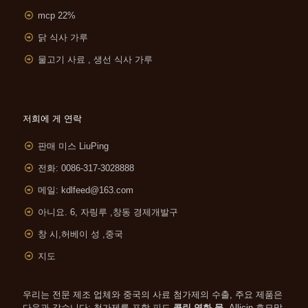
mcp 22%
닭 식사 가루
물고기 사료 , 생선 식사 가루
저희에 게 연락
판매 미스 LiuPing
전화: 0086-317-3028888
메일:
kdlfeed@163.com
아니요. 6, 자링루 ,
창동 경제개발구
창 시,허베이 성 ,중국
지도
우리는 전문 제조 업체와 중국의 사료 첨가제의 수출, 주요 제품은
다음과 같습니다: 첨가제를 포함 피드
콜린 염화 물
, Allicin,효모말