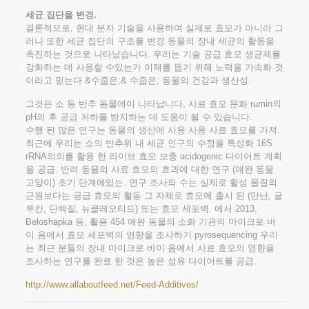
세균 집단을 변경.
결론적으로, 현대 분자 기술을 사용하여 실제로 효모가 아니라 그
러나 또한 세균 집단의 구조를 변경 동물의 장내 세균의 활동을
촉진하는 것으로 나타났습니다. 우리는 기술 공급 효모 생균제를
강화하는 데 사용할 수있는가 이해를 돕기 위해 노력을 가속화 것
이라고 믿는다 &수줍은;& 수줍은; 동물의 건강과 생산성.
그것은 소 등 반추 동물에이 나타납니다, 사료 효모 문화 rumin의
pH의 후 공급 저하를 방지하는 데 도움이 될 수 있습니다.
수행 된 많은 연구는 동물의 생산에 사용 사용 사료 효모를 가져.
최근에 우리는 소의 반추위 내 세균 인구의 수정을 특성화 16S
rRNA의의를 활용 한 라이브 효모 보충 acidogenic 다이어트 계획
을 공급. 반려 동물의 사료 효모의 효과에 대한 연구 (애완 동물
고양이) 초기 단계에있는. 연구 조사의 수는 실제로 활성 물질의
근원보다는 공급 효모의 활동 그 자체로 효모에 출시 된 (만난, 글
루칸, 단백질, 뉴클레오티드) 또는 효모 세포벽. 에서 2013,
Beloshapka 등, 활용 454 애완 동물의 소화 기관의 마이크로 바
이 옴에서 효모 세포벽의 영향을 조사하기 pyrosequencing 우리
는 최근 분들의 장내 마이크로 바이 옴에서 사료 효모의 영향을
조사하는 연구를 완료 한 것은 높은 섬유 다이어트를 공급.
http://www.allaboutfeed.net/Feed-Additives/