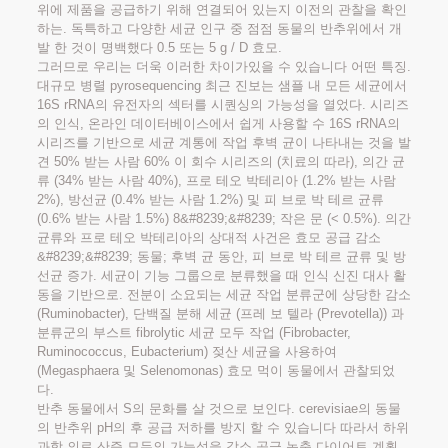
위에 제품을 공급하기 위해 연결되어 있는지 이전의 관찰을 확인
하는. 독특하고 다양한 세균 인구 중 점점 동물의 반추위에서 개
발 한 것이 명백했다 0.5 또는 5 g / D 효모.
그러므로 우리는 더욱 이러한 차이가있을 수 있습니다 어떤 특징.
대규모 병렬 pyrosequencing 최근 진보는 샘플 내 모든 세균에서
16S rRNA의 유전자의 섹터를 시퀀싱의 가능성을 열었다. 시리즈
의 인식, 온라인 데이터베이스에서 쉽게 사용할 수 16S rRNA의
시리즈를 기반으로 세균 계통에 작업 후벽 균이 나타내는 것을 발
견 50% 받는 사람 60% 이 회수 시리즈의 (치료의 따라), 의간 균
류 (34% 받는 사람 40%), 프로 테오 박테리아 (1.2% 받는 사람
2%), 방선균 (0.4% 받는 사람 1.2%) 및 피 브로 박 테르 균류
(0.6% 받는 사람 1.5%) 8&#8239;&#8239; 작은 문 (< 0.5%). 의간
균류와 프로 테오 박테리아의 상대적 사건은 효모 공급 감소
&#8239;&#8239; 동물; 후벽 균 동안, 피 브로 박 테르 균류 및 방
선균 증가. 세균이 기능 그룹으로 분류했을 때 인식 신진 대사 활
동을 기반으로. 전분이 소요되는 세균 작업 분류군에 상당한 감소
(Ruminobacter), 단백질 분해 세균 (프레 보 텔라 (Prevotella)) 과
분류군의 부스트 fibrolytic 세균 모두 작업 (Fibrobacter,
Ruminococcus, Eubacterium) 젖산 세균을 사용하여
(Megasphaera 및 Selenomonas) 효모 먹이 동물에서 관찰되었
다.
반추 동물에서 S의 문화를 살 것으로 보인다. cerevisiae의 동물
의 반추위 pH의 후 공급 저하를 방지 할 수 있습니다 따라서 하위
과학 의료 산증 모두의 가능성을 감소 공급 농축 다이어트 계획,