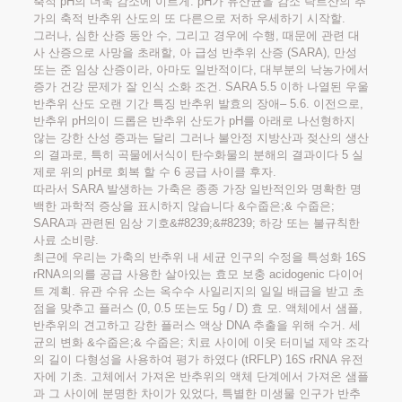
축적 pH의 더욱 감소에 이르게. pH가 유산균을 감소 락트산의 추
가의 축적 반추위 산도의 또 다른으로 저하 우세하기 시작할.
그러나, 심한 산증 동안 수, 그리고 경우에 수행, 때문에 관련 대
사 산증으로 사망을 초래할, 아 급성 반추위 산증 (SARA), 만성
또는 준 임상 산증이라, 아마도 일반적이다, 대부분의 낙농가에서
증가 건강 문제가 잘 인식 소화 조건. SARA 5.5 이하 나열된 우울
반추위 산도 오랜 기간 특징 반추위 발효의 장애– 5.6. 이전으로,
반추위 pH의이 드롭은 반추위 산도가 pH를 아래로 나선형하지
않는 강한 산성 증과는 달리 그러나 불안정 지방산과 젖산의 생산
의 결과로, 특히 곡물에서식이 탄수화물의 분해의 결과이다 5 실
제로 위의 pH로 회복 할 수 6 공급 사이클 후자.
따라서 SARA 발생하는 가축은 종종 가장 일반적인와 명확한 명
백한 과학적 증상을 표시하지 않습니다 &수줍은;& 수줍은;
SARA과 관련된 임상 기호&#8239;&#8239; 하강 또는 불규칙한
사료 소비량.
최근에 우리는 가축의 반추위 내 세균 인구의 수정을 특성화 16S
rRNA의의를 공급 사용한 살아있는 효모 보충 acidogenic 다이어
트 계획. 유관 수유 소는 옥수수 사일리지의 일일 배급을 받고 초
점을 맞추고 플러스 (0, 0.5 또는도 5g / D) 효 모. 액체에서 샘플,
반추위의 견고하고 강한 플러스 액상 DNA 추출을 위해 수거. 세
균의 변화 &수줍은;& 수줍은; 치료 사이에 이웃 터미널 제약 조각
의 길이 다형성을 사용하여 평가 하였다 (tRFLP) 16S rRNA 유전
자에 기초. 고체에서 가져온 반추위의 액체 단계에서 가져온 샘플
과 그 사이에 분명한 차이가 있었다, 특별한 미생물 인구가 반추