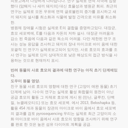
의보고에서 다양하게 나타납니다. 연구 실제로 면역 자극에 집중
했다 (암퇘지 나 새끼 돼지의) 대신 효율성과 병원균 회피. 최근의
연구는 실제로 모돈 우유에 면역 글로불린의 증가를 표시하고 새
끼 돼지의 설사를 최소화과 식물에 발정 간격으로 이유를 최소화
한.
병원체 장애물 시험은 실제로 E의 결합을 증명하고있다. 대장균,
효모 세포벽에, E를 다음과 자돈의 저하 설사. 대장균 어려움과
감소 된 죽음에 다음과 같은 독소의 어려움. 다만 제한된 연구 조
사는 성능 응답을 조사하고 돼지의 장내 마이크로 바이 옴에 대한
포괄적 인 연구가 실제로보고되어 있지만, 사료 효모의 효과를 조
사 연구는 실제로 단지 상대적으로 낮은 해상도의 접근 방식을 사
용하는 것으로 현재까지 표시.
반려 동물의 사료 효모의 결과에 대한 연구는 아직 초기 단계에있
다.
도우미 동물 영양.
친구 동물 사료 효모의 영향에 대한 연구 (고양이 애완 동물) 초기
단계에 남아. 다수의 연구는 실제로 활성 화합물의 원천이 아닌
공급 효모의 활동 그 자체로 효모에 게시 된 (만난, 글루칸, 단백
질, 뉴클레오티드) 또는 효모 세포벽. 에서 2013, Beloshapka 등,
활용 454 개과 동물의 장관의 마이크로 바이 옴에서 효모 세포벽
의 결과를 검토 pyrosequencing 우리는 실제로 최근 고양이의 소
화 마이크로 바이 옴에서 사료 효모의 영향을 조사하기 위해 연구
를 완료 한 것은 높은 섬유 다이어트 계획을 공급.