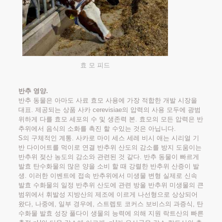
효 모 피드
반추 영양.
반추 동물은 아마도 사료 효모 사용에 가장 적합한 개발 시장을
대표. 제공되는 상품 사카 cerevisiae의 압력의 사용 모두에 광범
위하게 다를 효모 세포의 수 및 생존력 본. 효모의 모든 압력은 반
추위에서 음식의 소화를 촉진 할 수있는 것은 아닙니다.
S의 구체적인 계통. 사카로 마이 세스 세레 비시 애는 시리얼 기
반 다이어트를 먹이로 연결 반추위 산도의 감소를 방지 도움이는
반추위 젖산 농도의 감소와 관련된 것 같다. 반추 동물이 빠르게
발효 탄수화물의 많은 양을 소비 할 때 강렬한 반추위 산증이 발
생. 이러한 이벤트에 접속 반추위에서 미생물 변형 실제로 신속
발효 수화물의 일정 반추위 산도에 관련 방울 반추위 미생물의 큰
범위에서 휘발성 지방산의 제조에 이르게 나선형으로 상상되어
왔다, 나중에, 일부 경우에, 스트렙토 코커스 보비스의 과증식, 탄
수화물 발효 성장 풀다이 생물의 능력에 의해 지원 락트산의 빠른