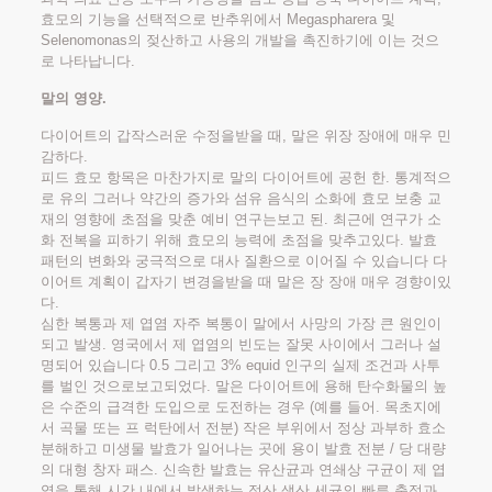
효모의 기능을 선택적으로 반추위에서 Megaspharera 및
Selenomonas의 젖산하고 사용의 개발을 촉진하기에 이는 것으
로 나타납니다.
말의 영양.
다이어트의 갑작스러운 수정을받을 때, 말은 위장 장애에 매우 민
감하다.
피드 효모 항목은 마찬가지로 말의 다이어트에 공헌 한. 통계적으
로 유의 그러나 약간의 증가와 섬유 음식의 소화에 효모 보충 교
재의 영향에 초점을 맞춘 예비 연구는보고 된. 최근에 연구가 소
화 전복을 피하기 위해 효모의 능력에 초점을 맞추고있다. 발효
패턴의 변화와 궁극적으로 대사 질환으로 이어질 수 있습니다 다
이어트 계획이 갑자기 변경을받을 때 말은 장 장애 매우 경향이있
다.
심한 복통과 제 엽염 자주 복통이 말에서 사망의 가장 큰 원인이
되고 발생. 영국에서 제 엽염의 빈도는 잘못 사이에서 그러나 설
명되어 있습니다 0.5 그리고 3% equid 인구의 실제 조건과 사투
를 벌인 것으로보고되었다. 말은 다이어트에 용해 탄수화물의 높
은 수준의 급격한 도입으로 도전하는 경우 (예를 들어. 목초지에
서 곡물 또는 프 럭탄에서 전분) 작은 부위에서 정상 과부하 효소
분해하고 미생물 발효가 일어나는 곳에 용이 발효 전분 / 당 대량
의 대형 창자 패스. 신속한 발효는 유산균과 연쇄상 구균이 제 엽
염을 통해 시간 내에서 발생하는 젖산 생산 세균의 빠른 축적과