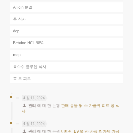
Allicin 분말
콩 식사
dcp
Betaine HCL 98%
mcp
옥수수 글루텐 식사
효 모 피드
4 월 11, 2024
관리
에 대 한 논평
판매 동물 닭 소 가금류 피드 콩 식
사
4 월 11, 2024
관리
에 대 한 논평
비타민 B9 엽 산 사료 첨가제 가금