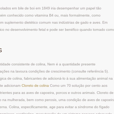
 isolados em bile de boi em 1849 iria desempenhar um papel tão
ambém conhecido como vitamina B4 ou, mais formalmente, como
–é um suplemento dietético comum nas indústrias de gado e aves. Em
ico no desenvolvimento fetal e pode ser benéfico quando tomado com
S
tidade consistente de colina, Nem é a quantidade presente
iações na lavoura condições de crescimento (consulte referência 5).
ica de colina, fabricantes de adicioná-lo à sua alimentação animal na
nte adicionam
Cloreto de colina
Como um 70 solução por cento aos
rientes para as aves de capoeira, porcos e outros animais. Cloreto de
ado na mulherada, bem como perosis, uma condição de aves de capoeir
rna. Colina, especificamente, age para evitar a síndrome do fígado