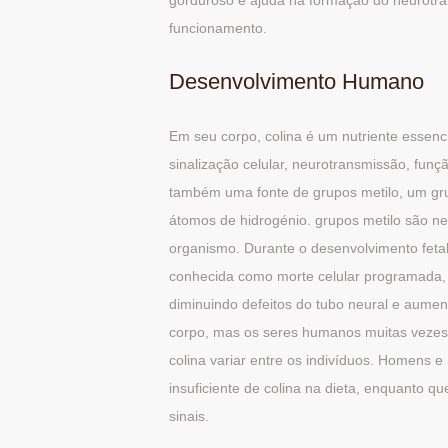
gorduroso e ajuda na formação do neurotra
funcionamento.
Desenvolvimento Humano
Em seu corpo, colina é um nutriente essenc
sinalização celular, neurotransmissão, funç
também uma fonte de grupos metilo, um gr
átomos de hidrogénio. grupos metilo são n
organismo. Durante o desenvolvimento fetal,
conhecida como morte celular programada, q
diminuindo defeitos do tubo neural e aumen
corpo, mas os seres humanos muitas vezes 
colina variar entre os indivíduos. Homens 
insuficiente de colina na dieta, enquanto
sinais.