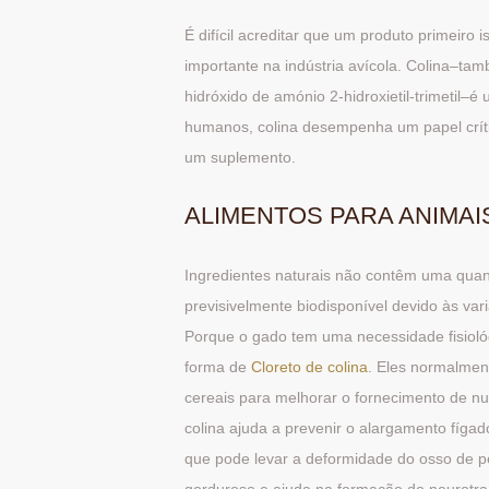
É difícil acreditar que um produto primeiro
importante na indústria avícola. Colina–t
hidróxido de amónio 2-hidroxietil-trimetil
humanos, colina desempenha um papel crít
um suplemento.
ALIMENTOS PARA ANIMAI
Ingredientes naturais não contêm uma quan
previsivelmente biodisponível devido às var
Porque o gado tem uma necessidade fisiológ
forma de
Cloreto de colina
. Eles normalme
cereais para melhorar o fornecimento de nut
colina ajuda a prevenir o alargamento fíg
que pode levar a deformidade do osso de pe