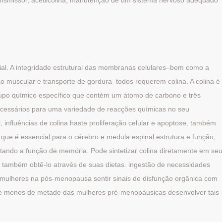
nsmissor, acetilcolina, manutenção de um sistema nervoso adequado
ial. A integridade estrutural das membranas celulares–bem como a
ão muscular e transporte de gordura–todos requerem colina. A colina é
upo químico específico que contém um átomo de carbono e três
ecessários para uma variedade de reacções químicas no seu
 influências de colina haste proliferação celular e apoptose, também
ue é essencial para o cérebro e medula espinal estrutura e função,
tando a função de memória. Pode sintetizar colina diretamente em se
também obtê-lo através de suas dietas. ingestão de necessidades
e mulheres na pós-menopausa sentir sinais de disfunção orgânica com
 que menos de metade das mulheres pré-menopáusicas desenvolver tais