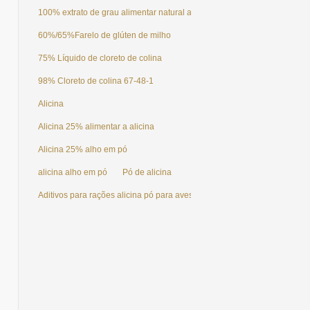
100% extrato de grau alimentar natural alho alicina 25%
60%/65%Farelo de glúten de milho
75% Líquido de cloreto de colina
98% Cloreto de colina 67-48-1
Alicina
Alicina 25% alimentar a alicina
Alicina 25% alho em pó
alicina alho em pó
Pó de alicina
Aditivos para rações alicina pó para aves de capoeira/peixe/frango
u