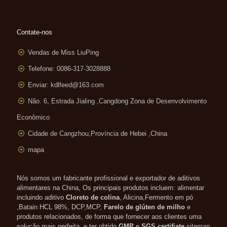
Contate-nos
Vendas de Miss LiuPing
Telefone: 0086-317-3028888
Enviar:
kdlfeed@163.com
Não. 6, Estrada Jialing ,
Cangdong Zona de Desenvolvimento
Econômico
Cidade de Cangzhou,Província de Hebei ,China
mapa
Nós somos um fabricante profissional e exportador de aditivos
alimentares na China, Os principais produtos incluem: alimentar
incluindo aditivo
Cloreto de colina
, Alicina,Fermento em pó
,Batain HCL 98%, DCP,MCP,
Farelo de glúten de milho
e
produtos relacionados, de forma que fornecer aos clientes uma
solução mais perfeita. e ter obtido
GMP
e
SGS certifiate
.
sitemap