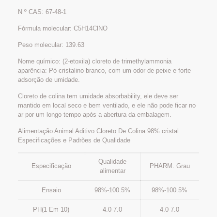
N º CAS: 67-48-1
Fórmula molecular: C5H14ClNO
Peso molecular: 139.63
Nome químico: (2-etoxila) cloreto de trimethylammonia
aparência: Pó cristalino branco, com um odor de peixe e forte
adsorção de umidade.
Cloreto de colina tem umidade absorbability, ele deve ser
mantido em local seco e bem ventilado, e ele não pode ficar no
ar por um longo tempo após a abertura da embalagem.
Alimentação Animal Aditivo Cloreto De Colina 98% cristal
Especificações e Padrões de Qualidade
Qualidade
Especificação
PHARM. Grau
alimentar
Ensaio
98%-100.5%
98%-100.5%
PH(1 Em 10)
4.0-7.0
4.0-7.0