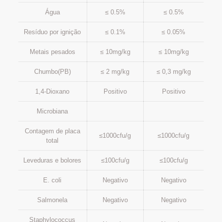
Água
≤ 0.5%
≤ 0.5%
Resíduo por ignição
≤ 0.1%
≤ 0.05%
Metais pesados
≤ 10mg/kg
≤ 10mg/kg
Chumbo(PB)
≤ 2 mg/kg
≤ 0,3 mg/kg
1,4-Dioxano
Positivo
Positivo
Microbiana
Contagem de placa
≤1000cfu/g
≤1000cfu/g
total
Leveduras e bolores
≤100cfu/g
≤100cfu/g
E. coli
Negativo
Negativo
Salmonela
Negativo
Negativo
Staphylococcus