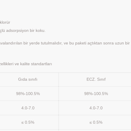
klorür
çlü adsorpsiyon bir koku.
alandırılan bir yerde tutulmalıdır, ve bu paketi açtıktan sonra uzun bir
likleri ve kalite standartları
Gıda sınıfı
ECZ. Sınıf
98%-100.5%
98%-100.5%
4.0-7.0
4.0-7.0
≤ 0.5%
≤ 0.5%