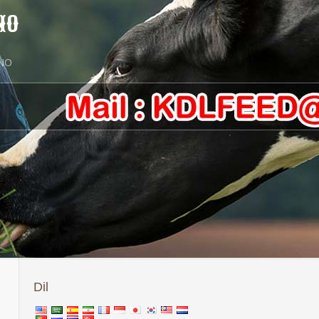
NO
lNO
Dil