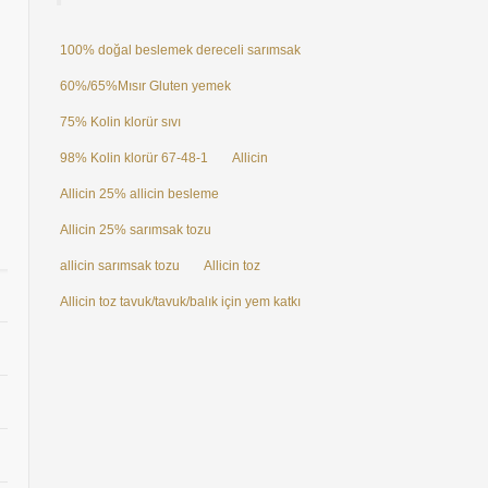
100% doğal beslemek dereceli sarımsak özü Allicin toz 25%
60%/65%Mısır Gluten yemek
75% Kolin klorür sıvı
98% Kolin klorür 67-48-1
Allicin
Allicin 25% allicin besleme
Allicin 25% sarımsak tozu
allicin sarımsak tozu
Allicin toz
Allicin toz tavuk/tavuk/balık için yem katkı maddeleri