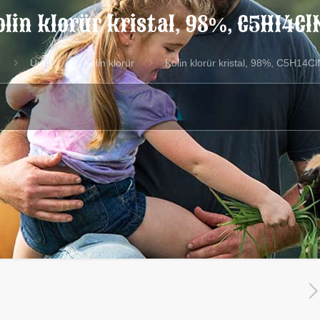
olin klorür kristal, 98%, C5H14Cl
Ürün
Kolin klorür
Kolin klorür kristal, 98%, C5H14C