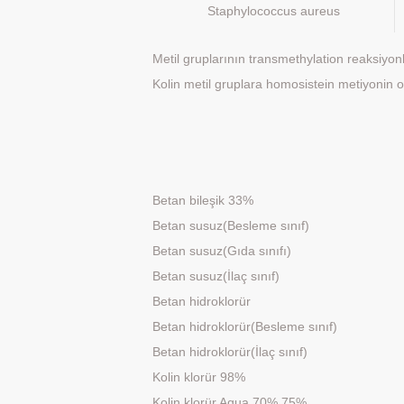
Staphylococcus aureus
Metil gruplarının transmethylation reaksiyonla
Kolin metil gruplara homosistein metiyonin o
Betan bileşik 33%
Betan susuz(Besleme sınıf)
Betan susuz(Gıda sınıfı)
Betan susuz(İlaç sınıf)
Betan hidroklorür
Betan hidroklorür(Besleme sınıf)
Betan hidroklorür(İlaç sınıf)
Kolin klorür 98%
Kolin klorür Aqua 70% 75%