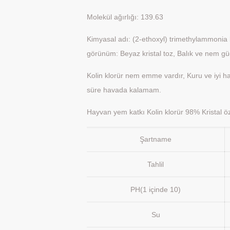
Molekül ağırlığı: 139.63
Kimyasal adı: (2-ethoxyl) trimethylammonia 
görünüm: Beyaz kristal toz, Balık ve nem gü
Kolin klorür nem emme vardır, Kuru ve iyi hav
süre havada kalamam.
Hayvan yem katkı Kolin klorür 98% Kristal özel
Şartname
Tahlil
PH(1 içinde 10)
Su