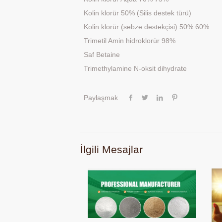
Kolin klorür 50% (Silis destek türü)
Kolin klorür (sebze destekçisi) 50% 60%
Trimetil Amin hidroklorür 98%
Saf Betaine
Trimethylamine N-oksit dihydrate
Paylaşmak
İlgili Mesajlar