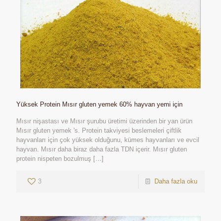
Yüksek Protein Mısır gluten yemek 60% hayvan yemi için
Mısır nişastası ve Mısır şurubu üretimi üzerinden bir yan ürün
Mısır gluten yemek 's. Protein takviyesi beslemeleri çiftlik
hayvanları için çok yüksek olduğunu, kümes hayvanları ve evcil
hayvan. Mısır daha biraz daha fazla TDN içerir. Mısır gluten
protein nispeten bozulmuş
[…]
3
Daha fazla oku