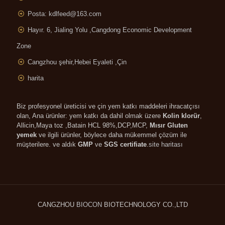
Posta:
kdlfeed@163.com
Hayır. 6, Jialing Yolu ,
Cangdong Economic Development
Zone
Cangzhou şehir,Hebei Eyaleti ,Çin
harita
Biz profesyonel üreticisi ve çin yem katkı maddeleri ihracatçısı
olan, Ana ürünler: yem katkı da dahil olmak üzere
Kolin klorür
,
Allicin,Maya toz ,
Batain HCL 98%,DCP
,MCP,
Mısır Gluten
yemek
ve ilgili ürünler, böylece daha mükemmel çözüm ile
müşterilere. ve aldık
GMP
ve
SGS certifiate
.
site haritası
CANGZHOU
BIOCON
BIOTECHNOLOGY CO.,LTD