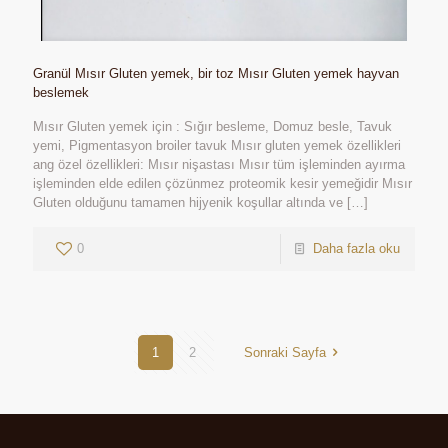
Granül Mısır Gluten yemek, bir toz Mısır Gluten yemek hayvan
beslemek
Mısır Gluten yemek için : Sığır besleme, Domuz besle, Tavuk
yemi, Pigmentasyon broiler tavuk Mısır gluten yemek özellikleri
ang özel özellikleri: Mısır nişastası Mısır tüm işleminden ayırma
işleminden elde edilen çözünmez proteomik kesir yemeğidir Mısır
Gluten olduğunu tamamen hijyenik koşullar altında ve
[…]
0
Daha fazla oku
1
2
Sonraki Sayfa