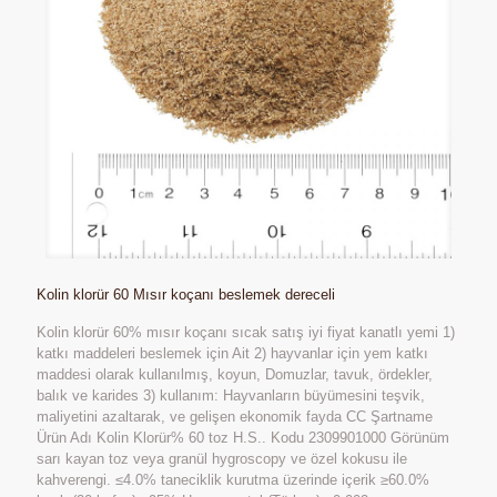
Kolin klorür 60 Mısır koçanı beslemek dereceli
Kolin klorür 60% mısır koçanı sıcak satış iyi fiyat kanatlı yemi 1)
katkı maddeleri beslemek için Ait 2) hayvanlar için yem katkı
maddesi olarak kullanılmış, koyun, Domuzlar, tavuk, ördekler,
balık ve karides 3) kullanım: Hayvanların büyümesini teşvik,
maliyetini azaltarak, ve gelişen ekonomik fayda CC Şartname
Ürün Adı Kolin Klorür% 60 toz H.S.. Kodu 2309901000 Görünüm
sarı kayan toz veya granül hygroscopy ve özel kokusu ile
kahverengi. ≤4.0% taneciklik kurutma üzerinde içerik ≥60.0%