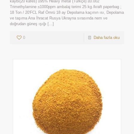
kaybı(20 kafes) ≥95% Heavy metal (Türkçe) ≤0.002
Trimethylamine ≤1000ppm ambalaj terimi 25 kg /kraft paperbag ;
18 Ton / 20'FCL Raf Ömrü 18 ay Depolama kaçının ısı, Depolama
ve taşıma Ana İhracat Rusya Ukrayna sırasında nem ve
doğrudan güneş ışığı
[…]
0
Daha fazla oku