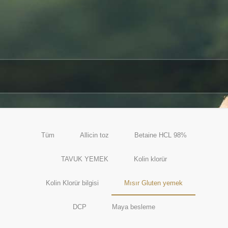
Tüm
Allicin toz
Betaine HCL 98%
TAVUK YEMEK
Kolin klorür
Kolin Klorür bilgisi
Mısır Gluten yemek
DCP
Maya besleme