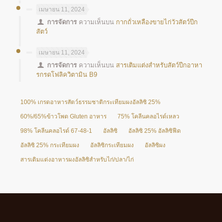
เมษายน 11, 2024
การจัดการ
ความเห็นบน
กากถั่วเหลืองขายไก่วัวสัตว์ปีก
สัตว์
เมษายน 11, 2024
การจัดการ
ความเห็นบน
สารเติมแต่งสำหรับสัตว์ปีกอาหา
รกรดโฟลิควิตามิน B9
100% เกรดอาหารสัตว์ธรรมชาติกระเทียมผงอัลลิซิ 25%
60%/65%ข้าวโพด Gluten อาหาร
75% โคลีนคลอไรด์เหลว
98% โคลีนคลอไรด์ 67-48-1
อัลลิซิ
อัลลิซิ 25% อัลลิซิฟีด
อัลลิซิ 25% กระเทียมผง
อัลลิซิกระเทียมผง
อัลลิซิผง
สารเติมแต่งอาหารผงอัลลิซิสำหรับไก่/ปลา/ไก่