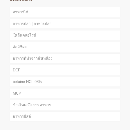
อาหารไก่
อาหารปลา | อาหารปลา
โคลีนคลอไรด์
อัลลิซิผง
อาหารที่ทำจากถั่วเหลือง
DCP
betaine HCL 98%
MCP
ข้าวโพด Gluten อาหาร
อาหารยีสต์