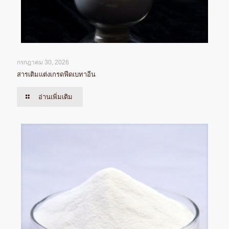
กรกฎาคม 30, 2026
สารเติมแต่งเกรดฟีดเบทาอีน
อ่านเพิ่มเติม