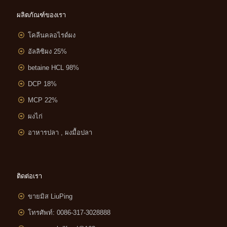
ผลิตภัณฑ์ของเรา
โคลีนคลอไรด์ผง
อัลลิซิผง 25%
betaine HCL 98%
DCP 18%
MCP 22%
ผงไก่
อาหารปลา , ผงมื้อปลา
ติดต่อเรา
ขายมิส LiuPing
โทรศัพท์: 0086-317-3028888