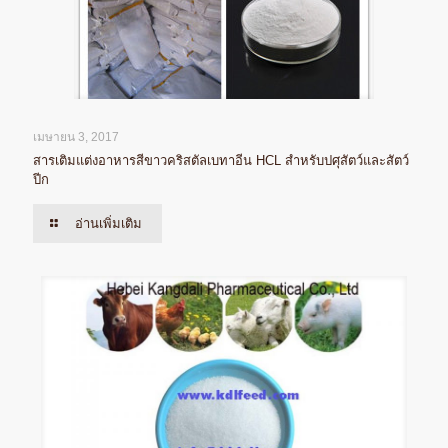
เมษายน 3, 2017
สารเติมแต่งอาหารสีขาวคริสตัลเบทาอีน HCL สำหรับปศุสัตว์และสัตว์
ปีก
อ่านเพิ่มเติม