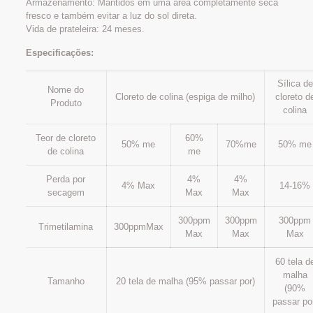
Armazenamento: Mantidos em uma área completamente seca
fresco e também evitar a luz do sol direta.
Vida de prateleira: 24 meses.
Especificações:
Sílica de
Nome do
Cloreto de colina (espiga de milho)
cloreto d
Produto
colina
Teor de cloreto
60%
50% me
70%me
50% me
de colina
me
Perda por
4%
4%
4% Max
14-16%
secagem
Max
Max
300ppm
300ppm
300ppm
Trimetilamina
300ppmMax
Max
Max
Max
60 tela d
malha
Tamanho
20 tela de malha (95% passar por)
(90%
passar po