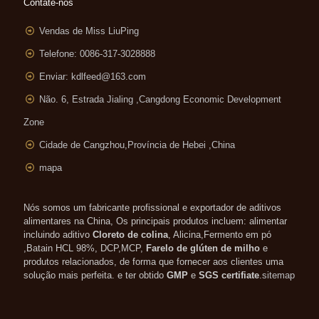
Contate-nos
Vendas de Miss LiuPing
Telefone: 0086-317-3028888
Enviar:
kdlfeed@163.com
Não. 6, Estrada Jialing ,
Cangdong Economic Development
Zone
Cidade de Cangzhou,Província de Hebei ,China
mapa
Nós somos um fabricante profissional e exportador de aditivos
alimentares na China, Os principais produtos incluem: alimentar
incluindo aditivo
Cloreto de colina
, Alicina,Fermento em pó
,Batain HCL 98%, DCP,MCP,
Farelo de glúten de milho
e
produtos relacionados, de forma que fornecer aos clientes uma
solução mais perfeita. e ter obtido
GMP
e
SGS certifiate
.
sitemap