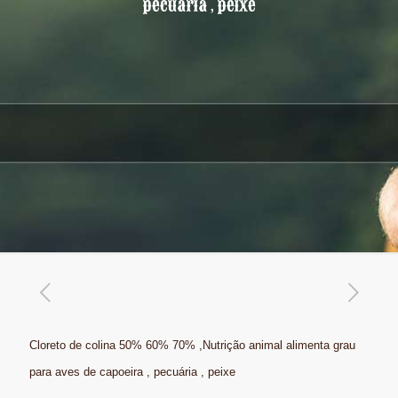
pecuária , peixe
Cloreto de colina 50% 60% 70% ,Nutrição animal alimenta grau
para aves de capoeira , pecuária , peixe