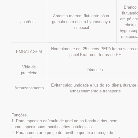
Branco
flutuand
Amarelo marrom flutuante pó ou
em pó co
aparência
grânulo com cheiro hygroscopy e
cheiro
especial
hygrosco
e especia
Normalmente em 25 sacos PEPA kg ou sacos d
EMBALAGEM
papel Kraft com forros de PE
Vida de
24meses.
prateleira
Evitar calor, umidade e luz do sol direta durante 
Armazenamento
armazenamento e transporte
Funções.
1. Para impedir o acúmulo de gordura no fígado e rins, bem
como impedir suas modificações patológicas.
2. Para aumentar o preço de frowth e que fixa o preço de