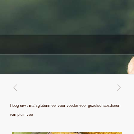
Hoog eiwit maïsglutenmeel voor voeder voor gezelschapsdieren
van pluimvee