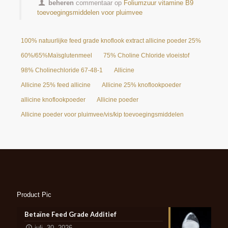
beheren
commentaar op
Foliumzuur vitamine B9
toevoegingsmiddelen voor pluimvee
100% natuurlijke feed grade knoflook extract allicine poeder 25%
60%/65%Maïsglutenmeel
75% Choline Chloride vloeistof
98% Cholinechloride 67-48-1
Allicine
Allicine 25% feed allicine
Allicine 25% knoflookpoeder
allicine knoflookpoeder
Allicine poeder
Allicine poeder voor pluimvee/vis/kip toevoegingsmiddelen
Product Pic
Betaïne Feed Grade Additief
juli- 30, 2026