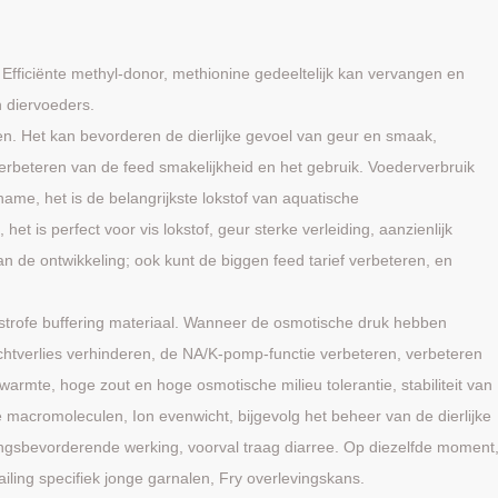
 Efficiënte methyl-donor, methionine gedeeltelijk kan vervangen en
n diervoeders.
en. Het kan bevorderen de dierlijke gevoel van geur en smaak,
erbeteren van de feed smakelijkheid en het gebruik. Voederverbruik
ame, het is de belangrijkste lokstof van aquatische
et is perfect voor vis lokstof, geur sterke verleiding, aanzienlijk
de ontwikkeling; ook kunt de biggen feed tarief verbeteren, en
strofe buffering materiaal. Wanneer de osmotische druk hebben
vochtverlies verhinderen, de NA/K-pomp-functie verbeteren, verbeteren
warmte, hoge zout en hoge osmotische milieu tolerantie, stabiliteit van
e macromoleculen, Ion evenwicht, bijgevolg het beheer van de dierlijke
ringsbevorderende werking, voorval traag diarree. Op diezelfde moment
iling specifiek jonge garnalen, Fry overlevingskans.