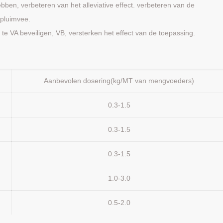
ebben, verbeteren van het alleviative effect. verbeteren van de
 pluimvee.
te VA beveiligen, VB, versterken het effect van de toepassing.
Aanbevolen dosering(kg/MT van mengvoeders)
0.3-1.5
0.3-1.5
0.3-1.5
1.0-3.0
0.5-2.0