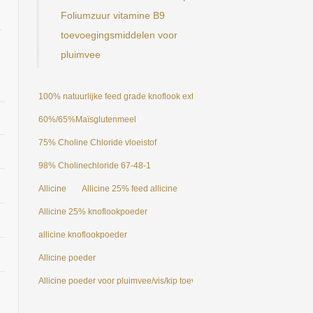
Foliumzuur vitamine B9
r
toevoegingsmiddelen voor
pluimvee
100% natuurlijke feed grade knoflook extract allicine poeder 25%
60%/65%Maïsglutenmeel
75% Choline Chloride vloeistof
98% Cholinechloride 67-48-1
Allicine
Allicine 25% feed allicine
Allicine 25% knoflookpoeder
allicine knoflookpoeder
Allicine poeder
Allicine poeder voor pluimvee/vis/kip toevoegingsmiddelen