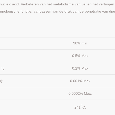
nucleic acid. Verbeteren van het metabolisme van vet en het verhogen
unologische functie, aanpassen van de druk van de penetratie van die
98% min
:
0.5% Max
ing:
0.2% Max
b):
0.001% Max
0.0002% Max.
0
241
C.