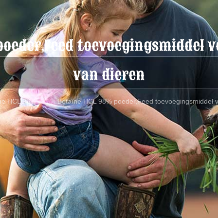
poeder,Feed toevoegingsmiddel v
van dieren
ne HCL 98%
Betaïne HCL 98% poeder,Feed toevoegingsmiddel v