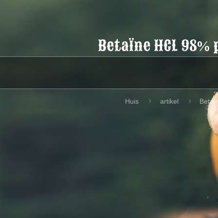
Betaïne HCL 98% 
Huis
artikel
Betaï