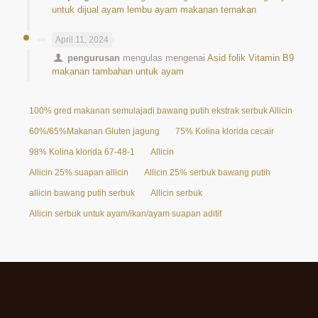
untuk dijual ayam lembu ayam makanan ternakan
April 11, 2024
pengurusan
mengulas mengenai
Asid folik Vitamin B9
makanan tambahan untuk ayam
100% gred makanan semulajadi bawang putih ekstrak serbuk Allicin 25%
60%/65%Makanan Gluten jagung
75% Kolina klorida cecair
98% Kolina klorida 67-48-1
Allicin
Allicin 25% suapan allicin
Allicin 25% serbuk bawang putih
allicin bawang putih serbuk
Allicin serbuk
Allicin serbuk untuk ayam/ikan/ayam suapan aditif