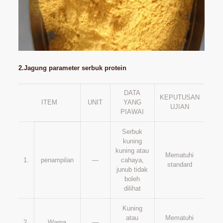
2.Jagung parameter serbuk protein
DATA
KEPUTUSAN
ITEM
UNIT
YANG
UJIAN
PIAWAI
Serbuk
kuning
kuning atau
Mematuhi
1.
penampilan
—
cahaya,
standard
junub tidak
boleh
dilihat
Kuning
atau
Mematuhi
2.
Warna
—