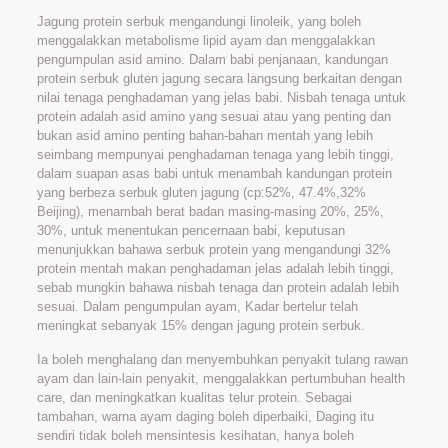
Jagung protein serbuk mengandungi linoleik, yang boleh
menggalakkan metabolisme lipid ayam dan menggalakkan
pengumpulan asid amino. Dalam babi penjanaan, kandungan
protein serbuk gluten jagung secara langsung berkaitan dengan
nilai tenaga penghadaman yang jelas babi. Nisbah tenaga untuk
protein adalah asid amino yang sesuai atau yang penting dan
bukan asid amino penting bahan-bahan mentah yang lebih
seimbang mempunyai penghadaman tenaga yang lebih tinggi,
dalam suapan asas babi untuk menambah kandungan protein
yang berbeza serbuk gluten jagung (cp:52%, 47.4%,32%
Beijing), menambah berat badan masing-masing 20%, 25%,
30%, untuk menentukan pencernaan babi, keputusan
menunjukkan bahawa serbuk protein yang mengandungi 32%
protein mentah makan penghadaman jelas adalah lebih tinggi,
sebab mungkin bahawa nisbah tenaga dan protein adalah lebih
sesuai. Dalam pengumpulan ayam, Kadar bertelur telah
meningkat sebanyak 15% dengan jagung protein serbuk.
Ia boleh menghalang dan menyembuhkan penyakit tulang rawan
ayam dan lain-lain penyakit, menggalakkan pertumbuhan health
care, dan meningkatkan kualitas telur protein. Sebagai
tambahan, warna ayam daging boleh diperbaiki, Daging itu
sendiri tidak boleh mensintesis kesihatan, hanya boleh