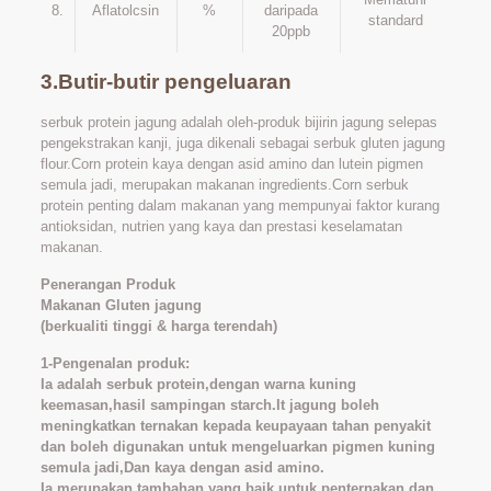
8.
Aflatolcsin
%
daripada
standard
20ppb
3
.Butir-butir pengeluaran
serbuk protein jagung adalah oleh-produk bijirin jagung selepas
pengekstrakan kanji, juga dikenali sebagai serbuk gluten jagung
flour.Corn protein kaya dengan asid amino dan lutein pigmen
semula jadi, merupakan makanan ingredients.Corn serbuk
protein penting dalam makanan yang mempunyai faktor kurang
antioksidan, nutrien yang kaya dan prestasi keselamatan
makanan.
Penerangan Produk
Makanan Gluten jagung
(berkualiti tinggi & harga terendah)
1-Pengenalan produk:
Ia adalah serbuk protein,dengan warna kuning
keemasan,hasil sampingan starch.It jagung boleh
meningkatkan ternakan kepada keupayaan tahan penyakit
dan boleh digunakan untuk mengeluarkan pigmen kuning
semula jadi,Dan kaya dengan asid amino.
Ia merupakan tambahan yang baik untuk penternakan dan