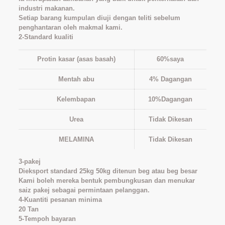
industri makanan.
Setiap barang kumpulan diuji dengan teliti sebelum
penghantaran oleh makmal kami.
2-Standard kualiti
Protin kasar (asas basah)
60%saya
Mentah abu
4% Dagangan
Kelembapan
10%Dagangan
Urea
Tidak Dikesan
MELAMINA
Tidak Dikesan
3-pakej
Dieksport standard 25kg 50kg ditenun beg atau beg besar
Kami boleh mereka bentuk pembungkusan dan menukar
saiz pakej sebagai permintaan pelanggan.
4-Kuantiti pesanan minima
20 Tan
5-Tempoh bayaran