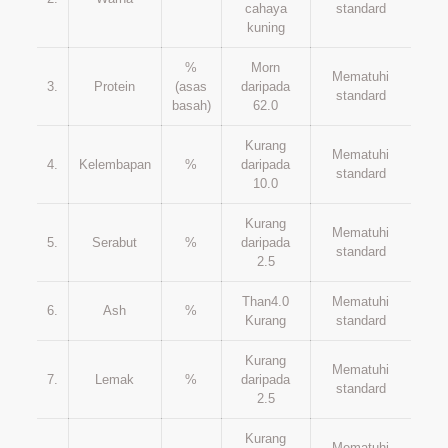
cahaya
standard
kuning
%
Morn
Mematuhi
3.
Protein
(asas
daripada
standard
basah)
62.0
Kurang
Mematuhi
4.
Kelembapan
%
daripada
standard
10.0
Kurang
Mematuhi
5.
Serabut
%
daripada
standard
2.5
Than4.0
Mematuhi
6.
Ash
%
Kurang
standard
Kurang
Mematuhi
7.
Lemak
%
daripada
standard
2.5
Kurang
Mematuhi