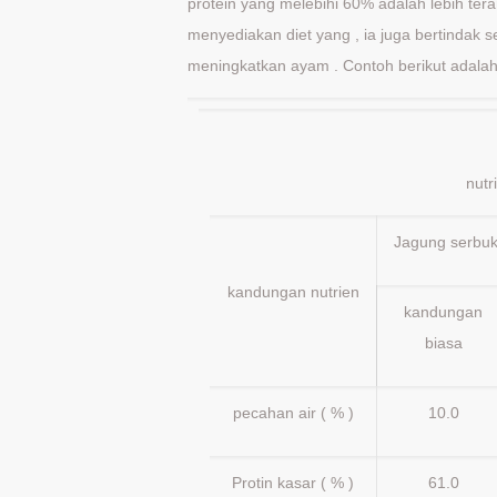
protein yang melebihi 60% adalah lebih ter
menyediakan diet yang , ia juga bertinda
meningkatkan ayam . Contoh berikut adalah
nutr
Jagung serbuk
kandungan nutrien
kandungan
biasa
pecahan air ( % )
10.0
Protin kasar ( % )
61.0