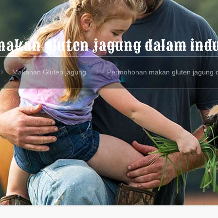
akan gluten jagung dalam ind
Makanan Gluten jagung
Permohonan makan gluten jagung d