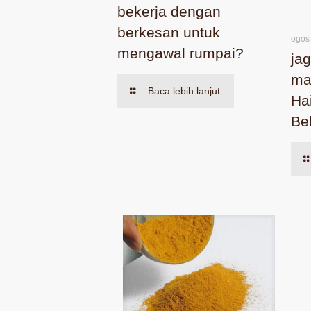
bekerja dengan
berkesan untuk
ogos
mengawal rumpai?
ja
ma
Baca lebih lanjut
Ha
Be