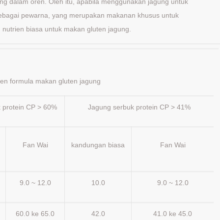
ang dalam oren. Oleh itu, apabila menggunakan jagung untuk
k sebagai pewarna, yang merupakan makanan khusus untuk
 nutrien biasa untuk makan gluten jagung.
ien formula makan gluten jagung
 protein CP > 60%
Jagung serbuk protein CP > 41%
Fan Wai
kandungan biasa
Fan Wai
9.0 ~ 12.0
10.0
9.0 ~ 12.0
60.0 ke 65.0
42.0
41.0 ke 45.0