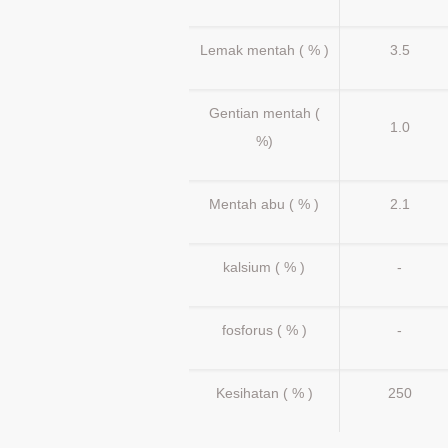
Lemak mentah ( % )
3.5
Gentian mentah (
1.0
%)
Mentah abu ( % )
2.1
kalsium ( % )
-
fosforus ( % )
-
Kesihatan ( % )
250