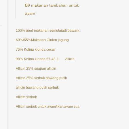
B9 makanan tambahan untuk
ayam
100% gred makanan semulajadi bawang putih ekstrak serbuk Allicin 25
60%/65%Makanan Gluten jagung
75% Kolina klorida cecair
98% Kolina klorida 67-48-1
Allicin
Allicin 25% suapan allicin
Allicin 25% serbuk bawang putih
allicin bawang putih serbuk
Allicin serbuk
Allicin serbuk untuk ayam/ikan/ayam suapan aditif