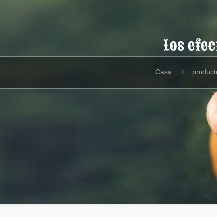
Los efec
Casa
product