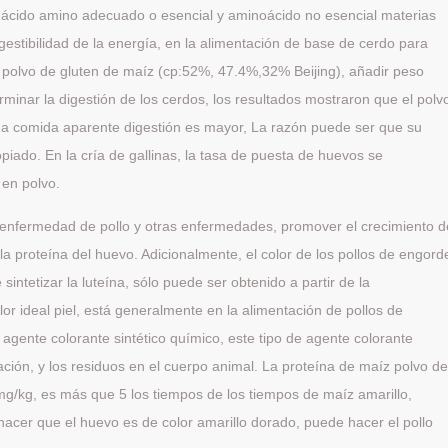
el ácido amino adecuado o esencial y aminoácido no esencial materias
estibilidad de la energía, en la alimentación de base de cerdo para
e polvo de gluten de maíz (cp:52%, 47.4%,32% Beijing), añadir peso
inar la digestión de los cerdos, los resultados mostraron que el polv
da comida aparente digestión es mayor, La razón puede ser que su
piado. En la cría de gallinas, la tasa de puesta de huevos se
 en polvo.
la enfermedad de pollo y otras enfermedades, promover el crecimiento d
 la proteína del huevo. Adicionalmente, el color de los pollos de engord
sintetizar la luteína, sólo puede ser obtenido a partir de la
olor ideal piel, está generalmente en la alimentación de pollos de
 agente colorante sintético químico, este tipo de agente colorante
ación, y los residuos en el cuerpo animal. La proteína de maíz polvo d
mg/kg, es más que 5 los tiempos de los tiempos de maíz amarillo,
acer que el huevo es de color amarillo dorado, puede hacer el pollo