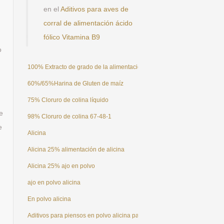
en el
Aditivos para aves de
corral de alimentación ácido
fólico Vitamina B9
o
100% Extracto de grado de la alimentación natural ajo en polvo alicina
60%/65%Harina de Gluten de maíz
75% Cloruro de colina líquido
e
98% Cloruro de colina 67-48-1
e
Alicina
Alicina 25% alimentación de alicina
Alicina 25% ajo en polvo
e
ajo en polvo alicina
En polvo alicina
Aditivos para piensos en polvo alicina para aves de corral, pescado, pol