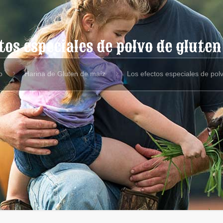
tos especiales de polvo de glute
o
Harina de Gluten de maíz
Los efectos especiales de pol