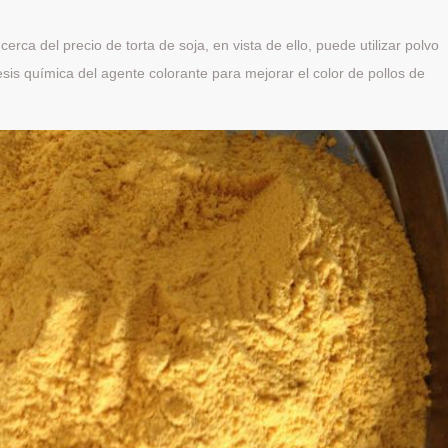
erca del precio de torta de soja, en vista de ello, puede utilizar polvo
esis química del agente colorante para mejorar el color de pollos de