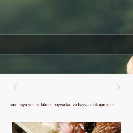
sınıf soya yemek kümes hayvanları ve hayvancılık için yem