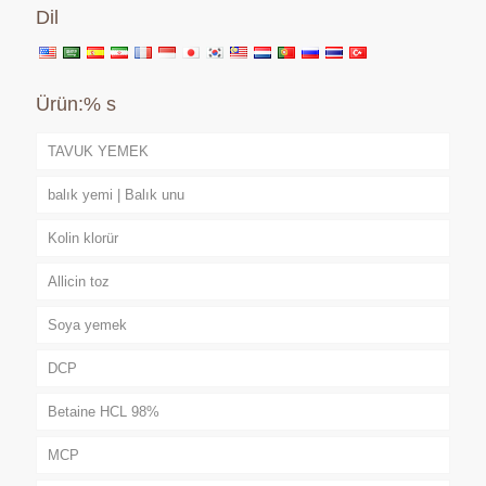
Dil
Ürün:% s
TAVUK YEMEK
balık yemi | Balık unu
Kolin klorür
Allicin toz
Soya yemek
DCP
Betaine HCL 98%
MCP