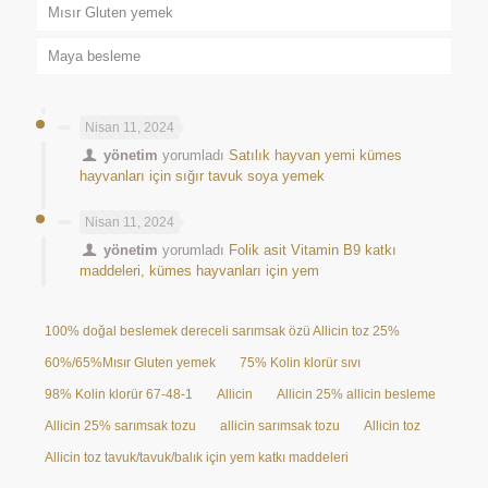
Mısır Gluten yemek
Maya besleme
Nisan 11, 2024
yönetim
yorumladı
Satılık hayvan yemi kümes
hayvanları için sığır tavuk soya yemek
Nisan 11, 2024
yönetim
yorumladı
Folik asit Vitamin B9 katkı
maddeleri, kümes hayvanları için yem
100% doğal beslemek dereceli sarımsak özü Allicin toz 25%
60%/65%Mısır Gluten yemek
75% Kolin klorür sıvı
98% Kolin klorür 67-48-1
Allicin
Allicin 25% allicin besleme
Allicin 25% sarımsak tozu
allicin sarımsak tozu
Allicin toz
Allicin toz tavuk/tavuk/balık için yem katkı maddeleri