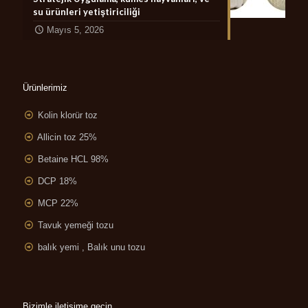
su ürünleri yetiştiriciliği
Mayıs 5, 2026
Ürünlerimiz
Kolin klorür toz
Allicin toz 25%
Betaine HCL 98%
DCP 18%
MCP 22%
Tavuk yemeği tozu
balık yemi , Balık unu tozu
Bizimle iletişime geçin