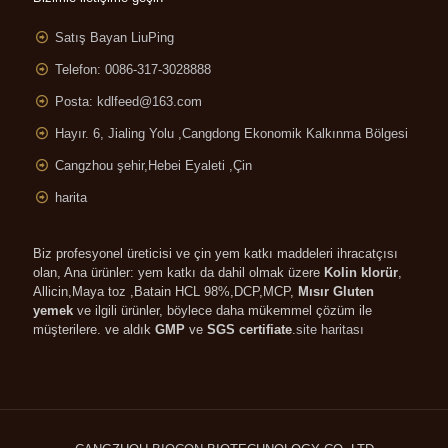
Satış Bayan LiuPing
Telefon: 0086-317-3028888
Posta:
kdlfeed@163.com
Hayır. 6, Jialing Yolu ,
Cangdong Ekonomik Kalkınma Bölgesi
Cangzhou şehir,Hebei Eyaleti ,Çin
harita
Biz profesyonel üreticisi ve çin yem katkı maddeleri ihracatçısı
olan, Ana ürünler: yem katkı da dahil olmak üzere
Kolin klorür
,
Allicin,Maya toz ,
Batain HCL 98%,DCP
,MCP,
Mısır Gluten
yemek
ve ilgili ürünler, böylece daha mükemmel çözüm ile
müşterilere. ve aldık
GMP
ve
SGS certifiate
.
site haritası