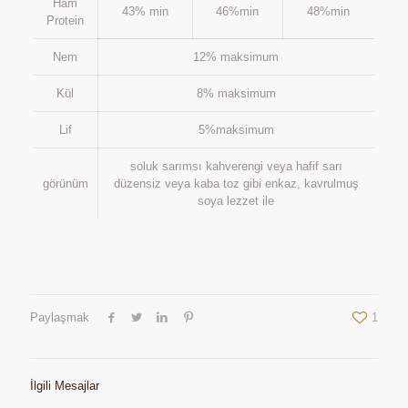
Ham
43% min
46%min
48%min
Protein
Nem
12% maksimum
Kül
8% maksimum
Lif
5%maksimum
soluk sarımsı kahverengi veya hafif sarı
görünüm
düzensiz veya kaba toz gibi enkaz, kavrulmuş
soya lezzet ile
Paylaşmak
1
İlgili Mesajlar