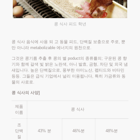
콩 식사 피드 학년
콩 식사 음식에 사용 되 고 동물 피드, 단백질 보충으로 주로, 뿐
만 아니라 metabolizable 에너지의 원천으로.
그것은 콩기름 추출 후 콩의 별 poduct의 종류를의; 구운된 콩 향
기와 함께 갈색 빛 밝은 노란색, 아니 발효, 금형, 차단 및 외국 냄
새입니다. 높은 단백질으로, 풍부한 아미노산, 펩티드와 비타민
등등. 그들은 급식 기업에서 널리 이용됩니다, 특히 가금류와 동
물의 사료로.
콩 식사의 사양]
제품
콩 식사
이름
조
단백
43% 분
46%분
48%분
질