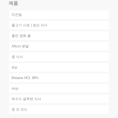
제품
치킨밀
물고기 사료 | 생선 식사
콜린 염화 물
Allicin 분말
콩 식사
dcp
Betaine HCL 98%
mcp
옥수수 글루텐 식사
효 모 피드