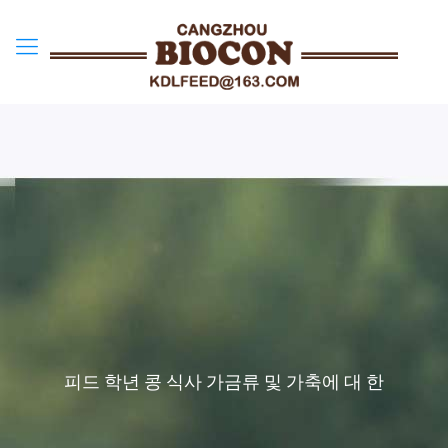
피드 학년 콩 식사 가금류 및 가축에 대 한